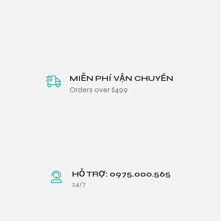
i XNK
MIỄN PHÍ VẬN CHUYỂN
Orders over $499
HỖ TRỢ: 0975.000.565
24/7