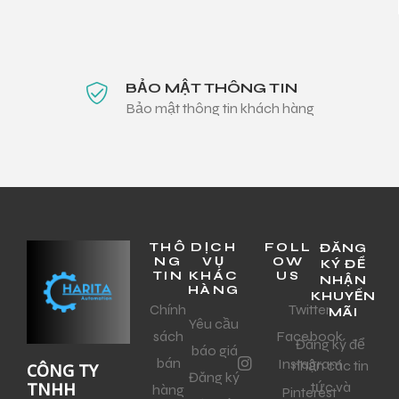
BẢO MẬT THÔNG TIN
Bảo mật thông tin khách hàng
THÔ
DỊCH
FOLL
ĐĂNG
NG
VỤ
OW
KÝ ĐỂ
TIN
KHÁC
US
NHẬN
HÀNG
KHUYẾN
Chính
Twitter
MÃI
Yêu cầu
sách
Facebook
Đăng ký để
báo giá
bán
Instagram
nhận các tin
CÔNG TY
Đăng ký
tức và
TNHH
hàng
Pinterest