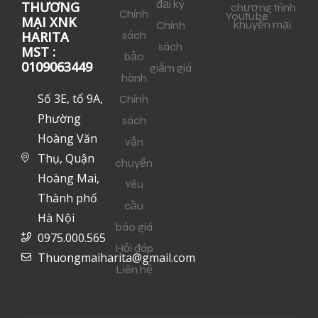
đại ký
THƯƠNG
chương trình
Chính
Youtube
MẠI XNK
khuyến mại.
Chính
sách
HARITA
sách
MST :
bảo
0109063449
giảm giá
hành
Số 3E, tổ 9A,
Chính
Phường
sách
Hoàng Văn
vận
Thụ, Quận
chuyển
Hoàng Mai,
Yêu
Thành phố
cầu
Hà Nội
báo giá
0975.000.565
Hỏi đáp
Thuongmaiharita@gmail.com
Liên hệ