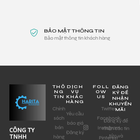
BẢO MẬT THÔNG TIN
Bảo mật thông tin khách hàng
THÔ
DỊCH
FOLL
ĐĂNG
NG
VỤ
OW
KÝ ĐỂ
TIN
KHÁC
US
NHẬN
HÀNG
KHUYẾN
Chính
Twitter
MÃI
Yêu cầu
sách
Facebook
Đăng ký để
báo giá
bán
Instagram
nhận các tin
CÔNG TY
Đăng ký
tức và
TNHH
hàng
Pinterest