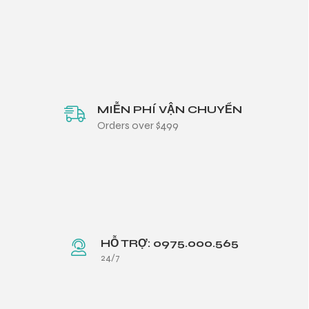
i XNK
MIỄN PHÍ VẬN CHUYỂN
Orders over $499
HỖ TRỢ: 0975.000.565
24/7