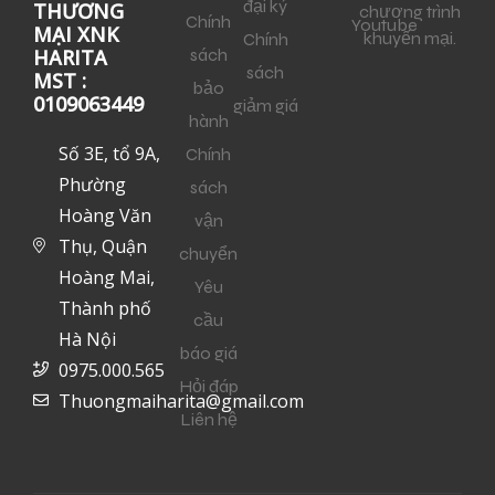
đại ký
THƯƠNG
chương trình
Chính
Youtube
MẠI XNK
khuyến mại.
Chính
sách
HARITA
sách
MST :
bảo
0109063449
giảm giá
hành
Số 3E, tổ 9A,
Chính
Phường
sách
Hoàng Văn
vận
Thụ, Quận
chuyển
Hoàng Mai,
Yêu
Thành phố
cầu
Hà Nội
báo giá
0975.000.565
Hỏi đáp
Thuongmaiharita@gmail.com
Liên hệ