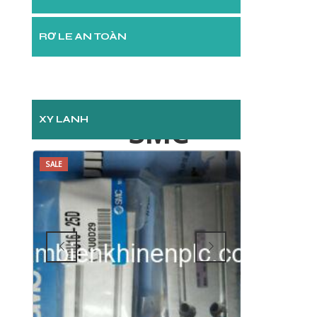
RƠ LE AN TOÀN
XY LANH
SMC
SALE
SALE