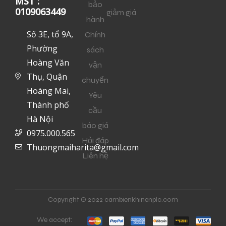
MST :
bảo
0109063449
giảm giá
hành
Số 3E, tổ 9A,
Chính
Phường
sách
Hoàng Văn
vận
Thụ, Quận
chuyển
Hoàng Mai,
Yêu
Thành phố
cầu
Hà Nội
báo giá
0975.000.565
Hỏi đáp
Thuongmaiharita@gmail.com
Liên hệ
Copyright © 2022 cambienkhinenplc.com
We accept: