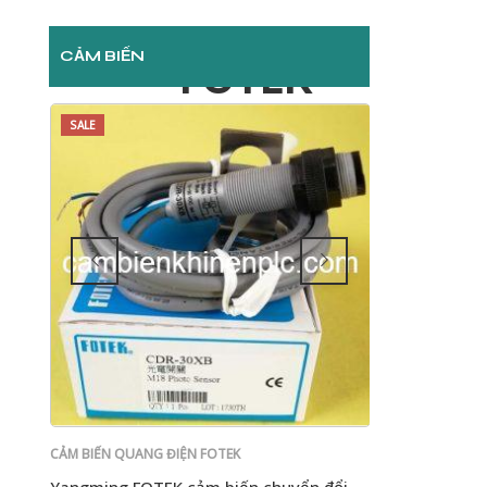
CẢM BIẾN
FOTEK
SALE
SALE
CẢM BIẾN QUANG ĐIỆN FOTEK
CẢM BIẾN QUANG 
 24V
Yangming FOTEK cảm biến chuyển đổi
FOTEK Yangmin