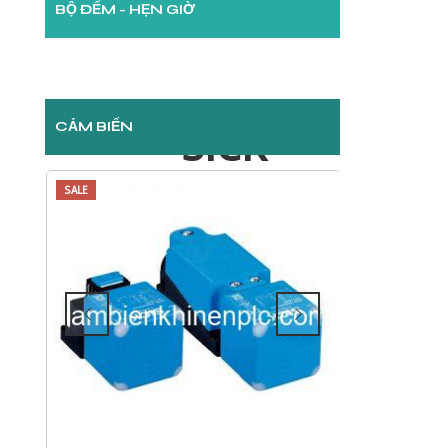
BỘ ĐẾM - HẸN GIỜ
CẢM BIẾN
SICK
SALE
SALE