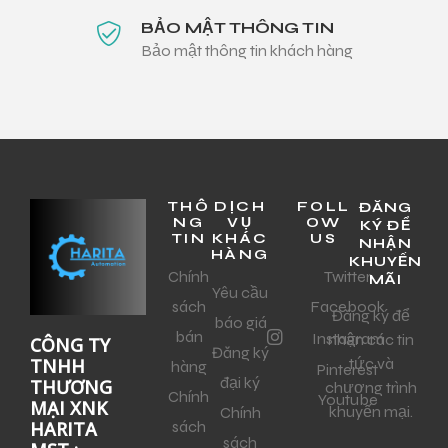
BẢO MẬT THÔNG TIN
Bảo mật thông tin khách hàng
THÔ
DỊCH
FOLL
ĐĂNG
NG
VỤ
OW
KÝ ĐỂ
TIN
KHÁC
US
NHẬN
HÀNG
KHUYẾN
Chính
Twitter
MÃI
Yêu cầu
sách
Facebook
Đăng ký để
báo giá
bán
Instagram
nhận các tin
CÔNG TY
Đăng ký
tức và
TNHH
hàng
Pinterest
đại ký
THƯƠNG
chương trình
Chính
Youtube
MẠI XNK
khuyến mại.
Chính
sách
HARITA
sách