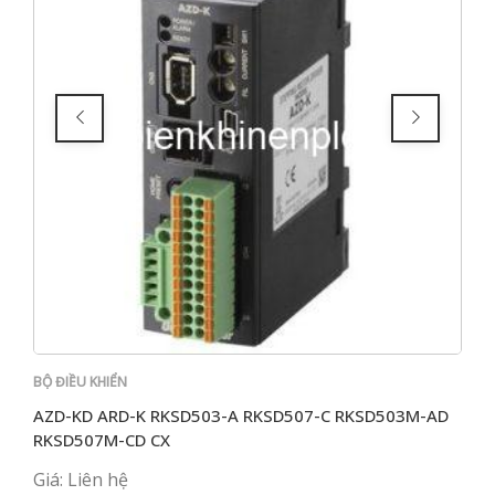
i XNK
BỘ ĐIỀU KHIỂN
FES
K-1
AZD-KD ARD-K RKSD503-A RKSD507-C RKSD503M-AD
FES
RKSD507M-CD CX
Giá: Liên hệ
Giá: