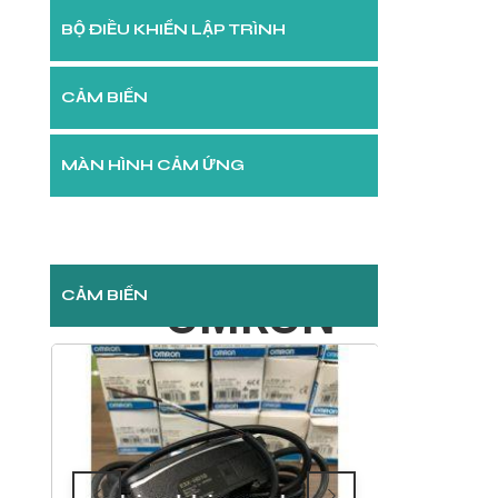
BỘ ĐIỀU KHIỂN LẬP TRÌNH
CẢM BIẾN
MÀN HÌNH CẢM ỨNG
CẢM BIẾN
OMRON​