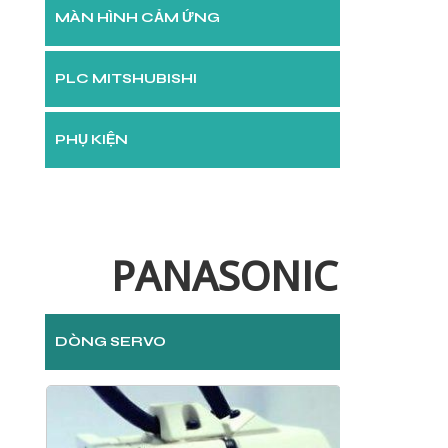
MÀN HÌNH CẢM ỨNG
PLC MITSHUBISHI
PHỤ KIỆN
PANASONIC
DÒNG SERVO