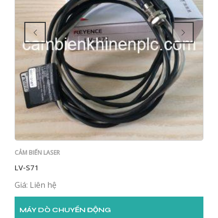
CẢM BIẾN LASER
CẢM 
LV-S71
LR-
Giá: Liên hệ
Giá:
MÁY DÒ CHUYỂN ĐỘNG