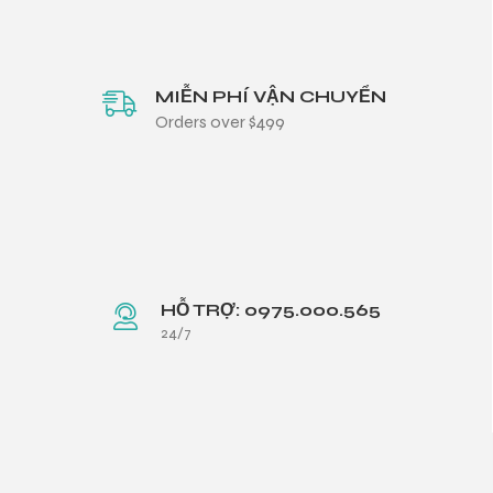
MIỄN PHÍ VẬN CHUYỂN
Orders over $499
HỖ TRỢ: 0975.000.565
24/7