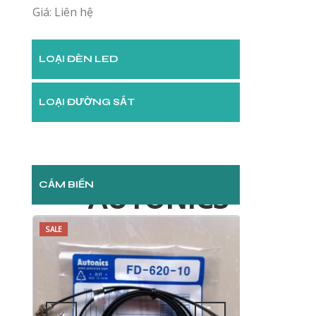
biến 24
suất cao
Giá: Liên hệ
Giá: Liên hệ
LOẠI ĐÈN LED
LOẠI ĐƯỜNG SẮT
CẢM BIẾN
AUTONICS
SALE
SALE