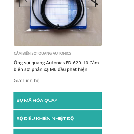
CẢM BIẾN SỢI QUANG AUTONICS
CẢM BIẾN SỢI Q
Ống sợi quang Autonics FD-620-10 Cảm
Ống sợi quang
24V
biến sợi phản xạ M6 đầu phát hiện
hãng hoàn toà
phản xạ FD-32
Giá: Liên hệ
Giá: Liên hệ
BỘ MÃ HÓA QUAY
BỘ ĐIỀU KHIỂN NHIỆT ĐỘ