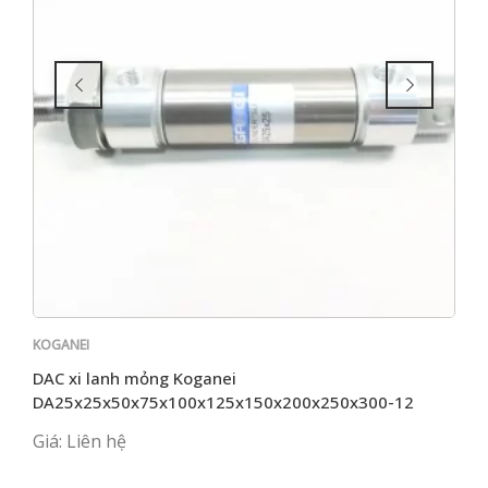
KOGANEI
KOG
DAC xi lanh mỏng Koganei
Xi 
DA25x25x50x75x100x125x150x200x250x300-12
ARS
Giá: Liên hệ
Giá: