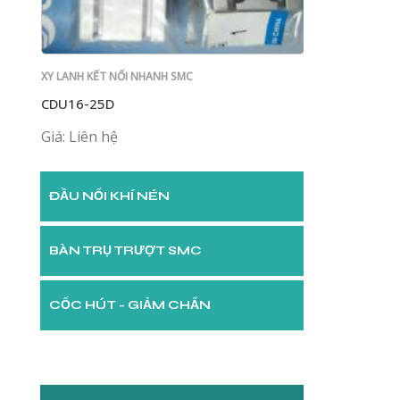
XY LANH KẾT NỐI NHANH SMC
XY LANH KẾT NỐI
CDU16-25D
CDU20-10D
Giá: Liên hệ
Giá: Liên hệ
ĐẦU NỐI KHÍ NÉN
BÀN TRỤ TRƯỢT SMC
CỐC HÚT - GIẢM CHẤN