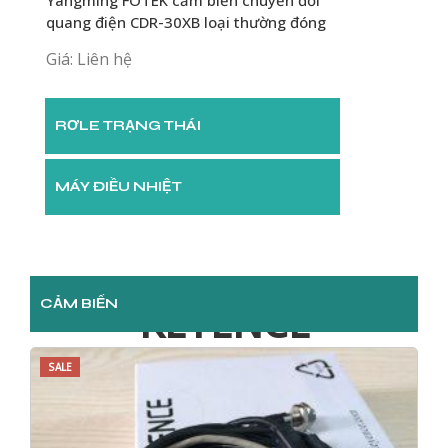
ãng
quang điện CDR-30XB loại thường đóng
KTS-10-ST Thư
chính hãng
Giá: Liên hệ
Giá: Liên hệ
RƠLE TRẠNG THÁI
MÁY ĐIỀU NHIỆT
CẢM BIẾN
KEYENCE
SALE
S