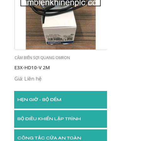
CẢM BIẾN SỢI QUANG OMRON
CẢM BIẾN SỢI Q
E3X-HD10-V 2M
E32-ZD200E 2
Giá: Liên hệ
Giá: Liên hệ
HẸN GIỜ - BỘ ĐẾM
BỘ ĐIỀU KHIỂN LẬP TRÌNH
CÔNG TẮC CỬA AN TOÀN