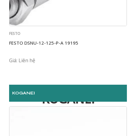
FESTO
FES
FESTO DSNU-12-125-P-A 19195
Fes
AEV
Giá: Liên hệ
Giá:
KOGANEI
KOGANEI