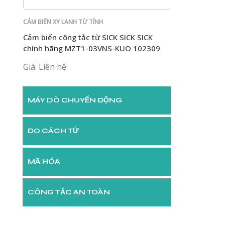
CẢM BIẾN XY LANH TỪ TÍNH
CẢM BIẾN XY LANH
ầu ra
Cảm biến công tắc từ SICK SICK SICK
Cảm biến công
9 PNP
chính hãng MZT1-03VNS-KUO 102309
03VPS-KWO mớ
1048936
Giá: Liên hệ
Giá: Liên hệ
MÁY DÒ CHUYỂN ĐỘNG
ĐO CÁCH TỬ
MÃ HÓA
CÔNG TẮC AN TOÀN