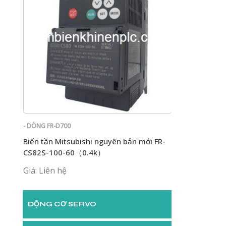
- DÒNG FR-D700
- DÒNG FR-D700
i FR-
Biến tần Mitsubishi nguyên bản mới FR-
Biến tần Mitsu
CS82S-100-60（0.4k）
CS82S-100-6
Giá: Liên hệ
Giá: Liên hệ
ĐỘNG CƠ SERVO