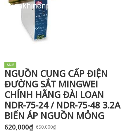
i XNK
SALE
NGUỒN CUNG CẤP ĐIỆN
ĐƯỜNG SẮT MINGWEI
CHÍNH HÃNG ĐÀI LOAN
NDR-75-24 / NDR-75-48 3.2A
BIẾN ÁP NGUỒN MỎNG
620,000
₫
650,000
₫