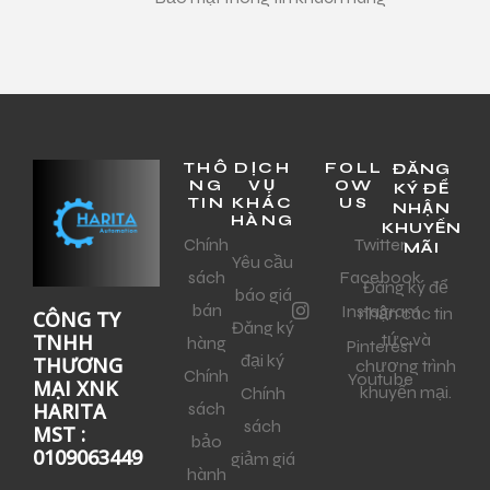
THÔ
DỊCH
FOLL
ĐĂNG
NG
VỤ
OW
KÝ ĐỂ
TIN
KHÁC
US
NHẬN
HÀNG
KHUYẾN
Chính
Twitter
MÃI
Yêu cầu
sách
Facebook
Đăng ký để
báo giá
bán
Instagram
nhận các tin
CÔNG TY
Đăng ký
tức và
TNHH
hàng
Pinterest
đại ký
THƯƠNG
chương trình
Chính
Youtube
MẠI XNK
khuyến mại.
Chính
sách
HARITA
sách
MST :
bảo
0109063449
giảm giá
hành