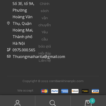
Số 3E, tổ 9A,
Chính
Phường
sách
Hoàng Văn
vận
Thụ, Quận
chuyển
Hoàng Mai,
Yêu
Thành phố
cầu
Hà Nội
báo giá
0975.000.565
Hỏi đáp
Thuongmaiharita@gmail.com
Liên hệ
Copyright © 2022 cambienkhinenplc.com
We accept:
0