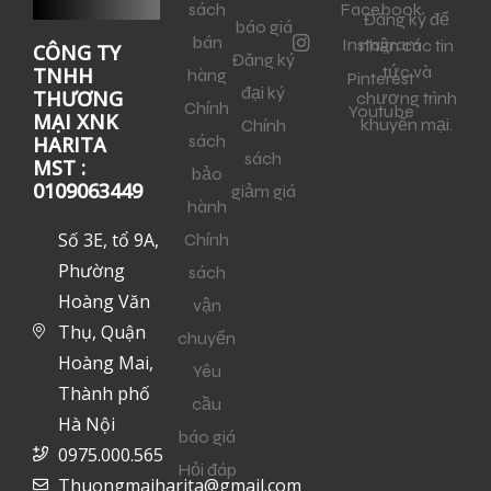
sách
Facebook
Đăng ký để
báo giá
bán
Instagram
nhận các tin
CÔNG TY
Đăng ký
tức và
TNHH
hàng
Pinterest
đại ký
THƯƠNG
chương trình
Chính
Youtube
MẠI XNK
khuyến mại.
Chính
sách
HARITA
sách
MST :
bảo
0109063449
giảm giá
hành
Số 3E, tổ 9A,
Chính
Phường
sách
Hoàng Văn
vận
Thụ, Quận
chuyển
Hoàng Mai,
Yêu
Thành phố
cầu
Hà Nội
báo giá
0975.000.565
Hỏi đáp
Thuongmaiharita@gmail.com