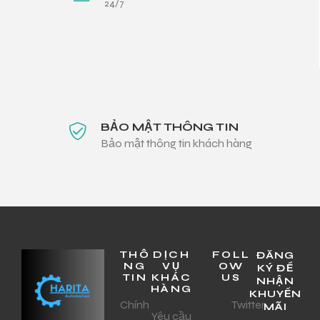
24/7
BẢO MẬT THÔNG TIN
Bảo mật thông tin khách hàng
THÔ
DỊCH
FOLL
ĐĂNG
NG
VỤ
OW
KÝ ĐỂ
TIN
KHÁC
US
NHẬN
HÀNG
KHUYẾN
Chính
Twitter
MÃI
Yêu cầu