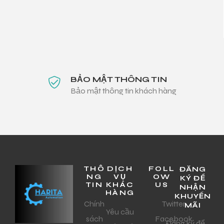
BẢO MẬT THÔNG TIN
Bảo mật thông tin khách hàng
THÔ
DỊCH
FOLL
ĐĂNG
NG
VỤ
OW
KÝ ĐỂ
TIN
KHÁC
US
NHẬN
HÀNG
KHUYẾN
Chính
Twitter
MÃI
Yêu cầu
sách
Facebook
Đăng ký để