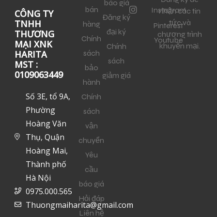
báo giá
bán
Instagram
nhận các tin
CÔNG TY
Đăng ký
tức và
TNHH
hàng
Pinterest
đại ký
THƯƠNG
chương trình
Chính
Youtube
MẠI XNK
khuyến mại.
Chính
sách
HARITA
sách
MST :
bảo
0109063449
giảm giá
hành
Số 3E, tổ 9A,
Chính
Phường
sách
Hoàng Văn
vận
Thụ, Quận
chuyển
Hoàng Mai,
Yêu
Thành phố
cầu
Hà Nội
báo giá
0975.000.565
Hỏi đáp
Thuongmaiharita@gmail.com
Liên hệ