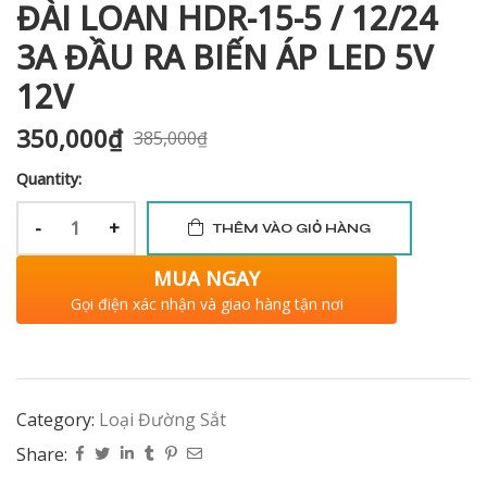
ĐÀI LOAN HDR-15-5 / 12/24
3A ĐẦU RA BIẾN ÁP LED 5V
12V
350,000
₫
385,000
₫
Quantity:
-
+
THÊM VÀO GIỎ HÀNG
MUA NGAY
Gọi điện xác nhận và giao hàng tận nơi
Category:
Loại Đường Sắt
Share: