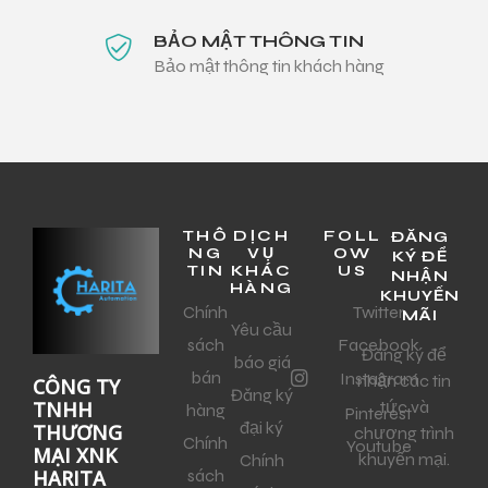
BẢO MẬT THÔNG TIN
Bảo mật thông tin khách hàng
THÔ
DỊCH
FOLL
ĐĂNG
NG
VỤ
OW
KÝ ĐỂ
TIN
KHÁC
US
NHẬN
HÀNG
KHUYẾN
Chính
Twitter
MÃI
Yêu cầu
sách
Facebook
Đăng ký để
báo giá
bán
Instagram
nhận các tin
CÔNG TY
Đăng ký
tức và
TNHH
hàng
Pinterest
đại ký
THƯƠNG
chương trình
Chính
Youtube
MẠI XNK
khuyến mại.
Chính
sách
HARITA