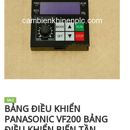
i XNK
SALE
BẢNG ĐIỀU KHIỂN
PANASONIC VF200 BẢNG
ĐIỀU KHIỂN BIẾN TẦN