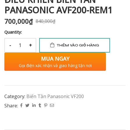
PANASONIC AVF200-REM1
700,000
₫
840,000
₫
Quantity:
-
+
THÊM VÀO GIỎ HÀNG
MUA NGAY
Gọi điện xác nhận và giao hàng tận nơi
Category:
Biến Tần Panasonic VF200
Share: