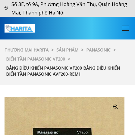
Số 3E, tổ 9A, Phường Hoàng Văn Thụ, Quận Hoàng
Mai, Thành phố Hà Nội
THƯƠNG MẠI HARITA
>
SẢN PHẨM
>
PANASONIC
>
BIẾN TẦN PANASONIC VF200
>
BẢNG ĐIỀU KHIỂN PANASONIC VF200 BẢNG ĐIỀU KHIỂN
BIẾN TẦN PANASONIC AVF200-REM1