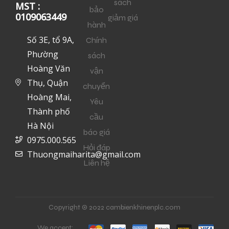
sách
MST :
bảo
0109063449
giảm giá
hành
Số 3E, tổ 9A,
Chính
Phường
sách
Hoàng Văn
vận
Thụ, Quận
chuyển
Hoàng Mai,
Yêu
Thành phố
cầu
Hà Nội
báo giá
0975.000.565
Hỏi đáp
Thuongmaiharita@gmail.com
Liên hệ
Copyright © 2022 cambienkhinenplc.com
We accept: