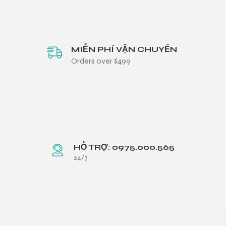
MIỄN PHÍ VẬN CHUYỂN
Orders over $499
HỖ TRỢ: 0975.000.565
24/7