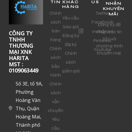
TIN
KHÁC
US
NHẬN
HÀNG
KHUYẾN
Chính
Twitter
MÃI
Yêu cầu
sách
Facebook
Đăng ký để
báo giá
bán
Instagram
nhận các tin
CÔNG TY
Đăng ký
tức và
TNHH
hàng
Pinterest
đại ký
THƯƠNG
chương trình
Chính
Youtube
MẠI XNK
khuyến mại.
Chính
sách
HARITA
sách
MST :
bảo
0109063449
giảm giá
hành
Số 3E, tổ 9A,
Chính
Phường
sách
Hoàng Văn
vận
Thụ, Quận
chuyển
Hoàng Mai,
Yêu
Thành phố
cầu