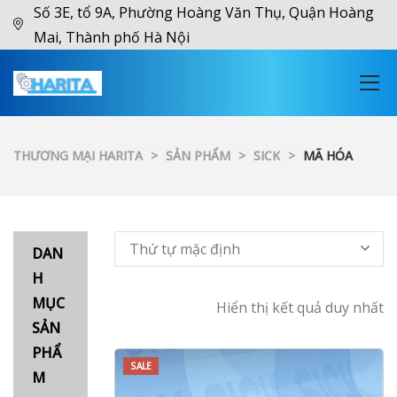
Số 3E, tổ 9A, Phường Hoàng Văn Thụ, Quận Hoàng
Mai, Thành phố Hà Nội
THƯƠNG MẠI HARITA
>
SẢN PHẨM
>
SICK
>
MÃ HÓA
Thứ tự mặc định
DAN
H
MỤC
Hiển thị kết quả duy nhất
SẢN
PHẨ
SALE
M