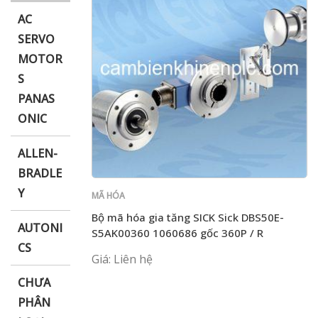
AC
SERVO
MOTOR
i XNK
S
PANAS
ONIC
ALLEN-
BRADLE
Y
MÃ HÓA
Bộ mã hóa gia tăng SICK Sick DBS50E-
AUTONI
S5AK00360 1060686 gốc 360P / R
CS
Giá: Liên hệ
CHƯA
PHÂN