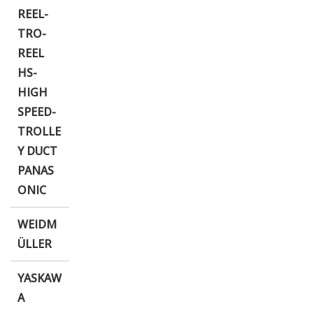
REEL-
TRO-
REEL
HS-
HIGH
SPEED-
TROLLE
Y DUCT
PANAS
ONIC
WEIDM
ÜLLER
YASKAW
A