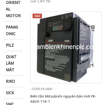
Giá: Liên hệ
ORIENT
AL
MOTOR
SALE
PANAS
ONIC
PILZ
QUẠT
LÀM
MÁT
RIKO
- DÒNG FR-A800
SICK
Biến tần Mitsubishi nguyên bản mới FR-
A820-11K-1
SMC