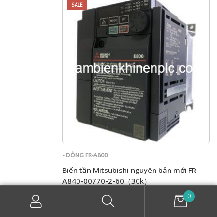
SALE
- DÒNG FR-A800
Biến tần Mitsubishi nguyên bản mới FR-
A840-00770-2-60（30k）
0
Giá: Liên hệ