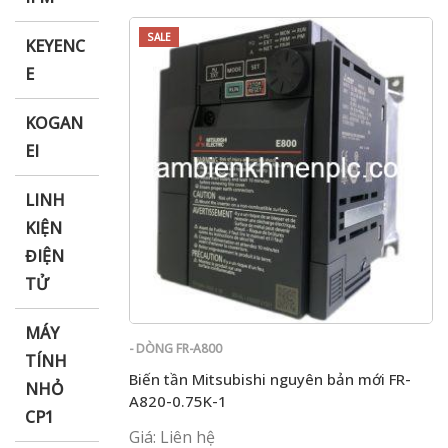
SALE
KEYENC
E
KOGAN
EI
LINH
KIỆN
ĐIỆN
TỬ
MÁY
- DÒNG FR-A800
TÍNH
Biến tần Mitsubishi nguyên bản mới FR-
NHỎ
A820-0.75K-1
CP1
Giá: Liên hệ