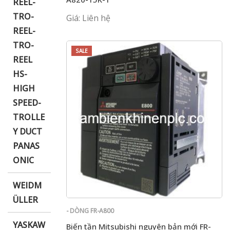
REEL-
TRO-
Giá: Liên hệ
REEL-
TRO-
SALE
REEL
HS-
HIGH
SPEED-
TROLLE
Y DUCT
PANAS
ONIC
WEIDM
ÜLLER
- DÒNG FR-A800
YASKAW
Biến tần Mitsubishi nguyên bản mới FR-