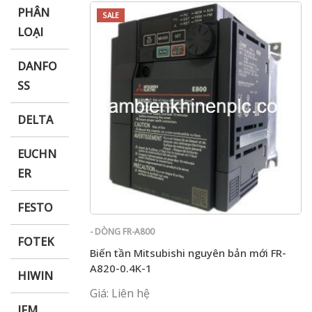
PHÂN
SALE
LOẠI
DANFO
SS
DELTA
EUCHN
ER
FESTO
- DÒNG FR-A800
FOTEK
Biến tần Mitsubishi nguyên bản mới FR-
A820-0.4K-1
HIWIN
Giá: Liên hệ
IFM