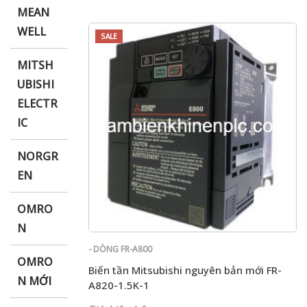
MEAN
WELL
SALE
MITSH
UBISHI
ELECTR
IC
NORGR
EN
OMRO
N
- DÒNG FR-A800
OMRO
Biến tần Mitsubishi nguyên bản mới FR-
N MỚI
A820-1.5K-1