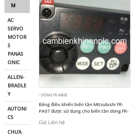
SALE
M
AC
i XNK
SERVO
MOTOR
S
PANAS
ONIC
ALLEN-
BRADLE
Y
- DÒNG FR-A800
Bảng điều khiển biến tần Mitsubishi FR-
AUTONI
PA07 được sử dụng cho biến tần dòng FR-
CS
E / D chính hãng!
Giá: Liên hệ
CHƯA