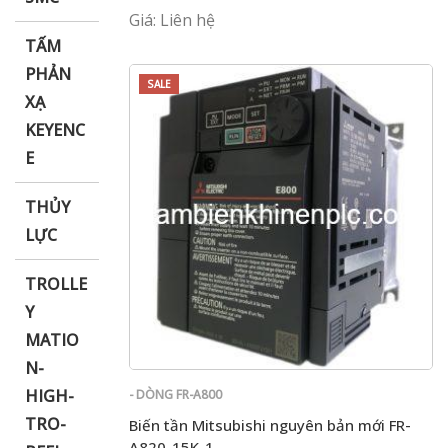
Giá: Liên hệ
TẤM
PHẢN
SALE
XẠ
KEYENC
E
THỦY
LỰC
TROLLE
Y
MATIO
N-
HIGH-
- DÒNG FR-A800
TRO-
Biến tần Mitsubishi nguyên bản mới FR-
A820-15K-1