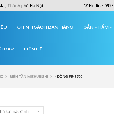
Mai, Thành phố Hà Nội
Hotline: 0975
IỆU
CHÍNH SÁCH BÁN HÀNG
SẢN PHẨM
ỎI ĐÁP
LIÊN HỆ
IC
>
BIẾN TẦN MISHUBISHI
>
- DÒNG FR-E700
hứ tự mặc định