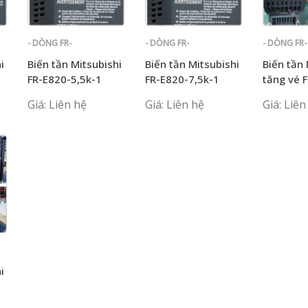
- DÒNG FR-
- DÒNG FR-
- DÒNG FR-
E700
E700
E700
i
Biến tần Mitsubishi
Biến tần Mitsubishi
Biến tần 
FR-E820-5,5k-1
FR-E820-7,5k-1
tăng vé 
0.4K-CH
Giá: Liên hệ
Giá: Liên hệ
Giá: Liên
i