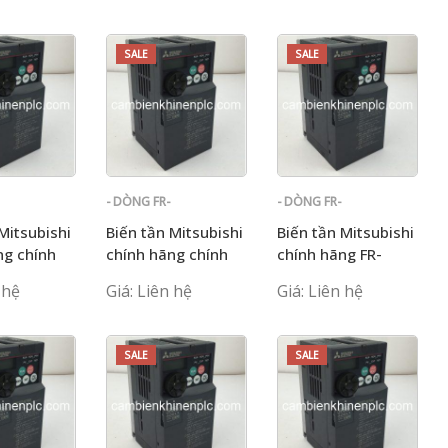
SALE
SALE
- DÒNG FR-
- DÒNG FR-
E700
E700
Mitsubishi
Biến tần Mitsubishi
Biến tần Mitsubishi
ng chính
chính hãng chính
chính hãng FR-
E720-5.5K
hãng FR-E720-7.5K
E720S sản phẩm
 hệ
Giá: Liên hệ
Giá: Liên hệ
gốc
SALE
SALE