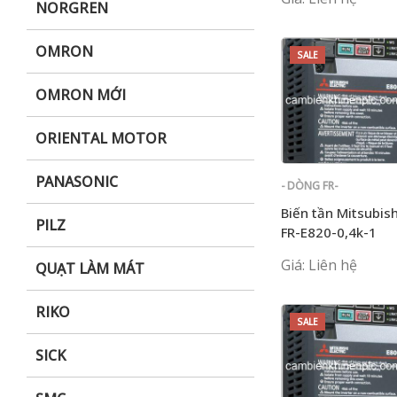
NORGREN
OMRON
SALE
OMRON MỚI
ORIENTAL MOTOR
PANASONIC
- DÒNG FR-
E700
Biến tần Mitsubish
PILZ
FR-E820-0,4k-1
Giá: Liên hệ
QUẠT LÀM MÁT
RIKO
SALE
SICK