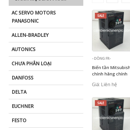
AC SERVO MOTORS
SALE
PANASONIC
i XNK
ALLEN-BRADLEY
AUTONICS
- DÒNG FR-
CHƯA PHÂN LOẠI
E700
Biến tần Mitsubish
chính hãng chính
DANFOSS
hãng FR-E720-11K
Giá: Liên hệ
DELTA
SALE
EUCHNER
FESTO