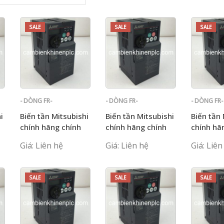
SALE
SALE
SALE
- DÒNG FR-
- DÒNG FR-
- DÒNG FR-
E700
E700
E700
i
Biến tần Mitsubishi
Biến tần Mitsubishi
Biến tần 
chính hãng chính
chính hãng chính
chính hã
hãng FR-E720-15K
hãng FR-E720-3.7K
hãng FR-
Giá: Liên hệ
Giá: Liên hệ
Giá: Liên
SALE
SALE
SALE