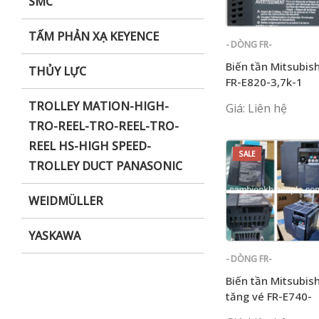
SMC
TẤM PHẢN XẠ KEYENCE
- DÒNG FR-
E700
Biến tần Mitsubish
THỦY LỰC
FR-E820-3,7k-1
TROLLEY MATION-HIGH-
Giá: Liên hệ
TRO-REEL-TRO-REEL-TRO-
REEL HS-HIGH SPEED-
SALE
TROLLEY DUCT PANASONIC
WEIDMÜLLER
YASKAWA
- DÒNG FR-
E700
Biến tần Mitsubish
tăng vé FR-E740-
3.7K-CHT