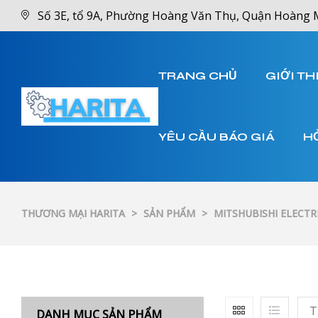
Số 3E, tổ 9A, Phường Hoàng Văn Thụ, Quận Hoàng 
TRANG CHỦ
GIỚI TH
YÊU CẦU BÁO GIÁ
H
THƯƠNG MẠI HARITA
>
SẢN PHẨM
>
MITSHUBISHI ELECTR
T
DANH MỤC SẢN PHẨM