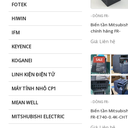
FOTEK
- DÒNG FR-
HIWIN
E700
Biến tần Mitsubish
chính hãng FR-
IFM
E720S-0,1K-CHT
Giá: Liên hệ
KEYENCE
KOGANEI
SALE
LINH KIỆN ĐIỆN TỬ
MÁY TÍNH NHỎ CP1
- DÒNG FR-
MEAN WELL
E700
Biến tần Mitsubish
MITSHUBISHI ELECTRIC
FR-E740-0.4K-CHT
Giá: Liên hệ