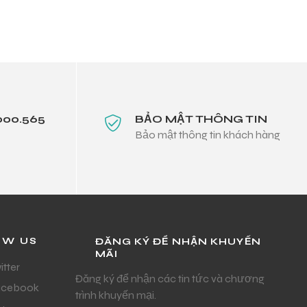
000.565
BẢO MẬT THÔNG TIN
Bảo mật thông tin khách hàng
OW US
ĐĂNG KÝ ĐỂ NHẬN KHUYẾN
MÃI
itter
Đăng ký để nhận các tin tức và chương
acebook
trình khuyến mại.