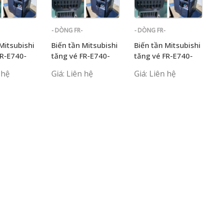
- DÒNG FR-
- DÒNG FR-
E700
E700
Mitsubishi
Biến tần Mitsubishi
Biến tần Mitsubishi
FR-E740-
tăng vé FR-E740-
tăng vé FR-E740-
T
0.75K-CHT
11K-CHT NISSAN
 hệ
Giá: Liên hệ
Giá: Liên hệ