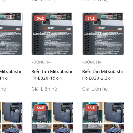
SALE
SALE
- DÒNG FR-
- DÒNG FR-
E700
E700
Mitsubishi
Biến tần Mitsubishi
Biến tần Mitsubishi
11k-1
FR-E820-15k-1
FR-E820-2,2k-1
 hệ
Giá: Liên hệ
Giá: Liên hệ
SALE
SALE