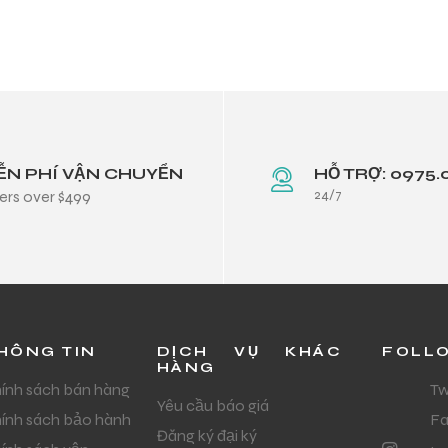
ỄN PHÍ VẬN CHUYỂN
HỖ TRỢ: 0975.
24/7
ers over $499
HÔNG TIN
DỊCH VỤ KHÁC
FOLL
HÀNG
ính sách bán hàng
Tw
Yêu cầu báo giá
ính sách bảo hành
F
Đăng ký đại ký