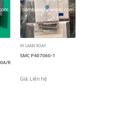
XY LANH XOAY
SMC
SMC P407060-1
0A/R
Giá: Liên hệ