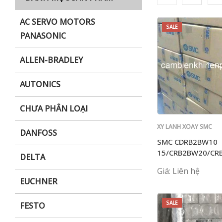
AC SERVO MOTORS
SALE
PANASONIC
i XNK
ALLEN-BRADLEY
AUTONICS
CHƯA PHÂN LOẠI
XY LANH XOAY SMC
DANFOSS
SMC CDRB2BW10
15/CRB2BW20/CR
DELTA
40-90S/180S/270
Giá: Liên hệ
EUCHNER
SALE
FESTO