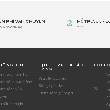
ỄN PHÍ VẬN CHUYỂN
HỖ TRỢ: 0975.
24/7
ers over $499
HÔNG TIN
DỊCH VỤ KHÁC
FOLL
HÀNG
ính sách bán hàng
Tw
Yêu cầu báo giá
ính sách bảo hành
F
Đăng ký đại ký
ính sách vận
In
Chính sách giảm giá
uyển
Pi
u cầu báo giá
Yo