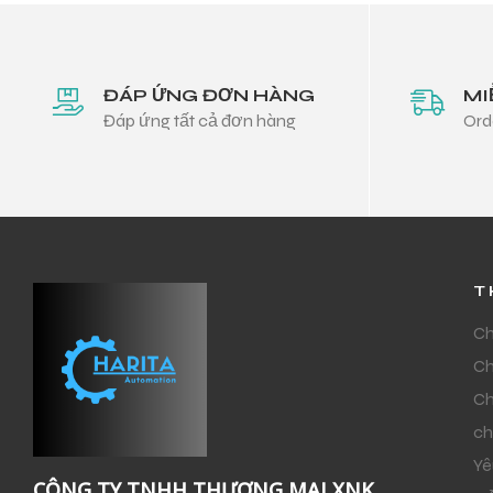
ĐÁP ỨNG ĐƠN HÀNG
MI
Đáp ứng tất cả đơn hàng
Ord
T
Ch
Ch
Ch
ch
Yê
CÔNG TY TNHH THƯƠNG MẠI XNK