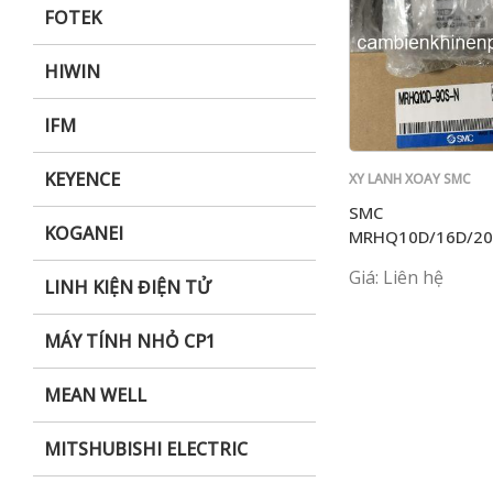
FOTEK
HIWIN
IFM
KEYENCE
XY LANH XOAY SMC
SMC
KOGANEI
MRHQ10D/16D/20
90S/180S-N
Giá: Liên hệ
LINH KIỆN ĐIỆN TỬ
MÁY TÍNH NHỎ CP1
MEAN WELL
MITSHUBISHI ELECTRIC