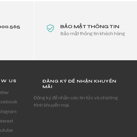
000.565
BẢO MẬT THÔNG TIN
Bảo mật thông tin khách hàng
OW US
ĐĂNG KÝ ĐỂ NHẬN KHUYẾN
MÃI
itter
Đăng ký để nhận các tin tức và chương
acebook
trình khuyến mại.
stagram
nterest
utube