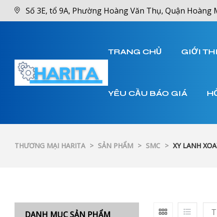
Số 3E, tổ 9A, Phường Hoàng Văn Thụ, Quận Hoàng 
TRANG CHỦ
GIỚI TH
YÊU CẦU BÁO GIÁ
H
THƯƠNG MẠI HARITA
>
SẢN PHẨM
>
SMC
>
XY LANH XOA
T
DANH MỤC SẢN PHẨM