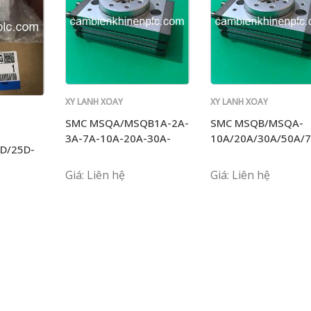
XY LANH XOAY
XY LANH XOAY
SMC
SMC
SMC MSQA/MSQB1A-2A-
SMC MSQB/MSQA-
3A-7A-10A-20A-30A-
10A/20A/30A/50A/7
D/25D-
50A/R
Giá: Liên hệ
Giá: Liên hệ