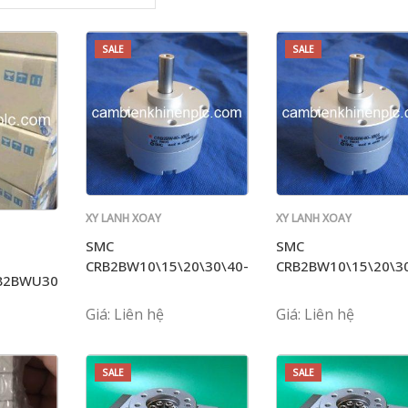
SALE
SALE
XY LANH XOAY
XY LANH XOAY
SMC
SMC
SMC
SMC
CRB2BW10\15\20\30\40-
CRB2BW10\15\20\30
B2BWU30
90S\180S\270S
90S\180S\270S
S SZ
Giá: Liên hệ
Giá: Liên hệ
SALE
SALE