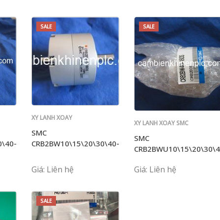
SALE
SALE
XY LANH XOAY
XY LANH XOAY SMC
SMC
SMC
SMC
\40-
CRB2BW10\15\20\30\40-
CRB2BWU10\15\20\30\4
90SZ\180SZ\270SZ
90S\180S\270S
Giá: Liên hệ
Giá: Liên hệ
SALE