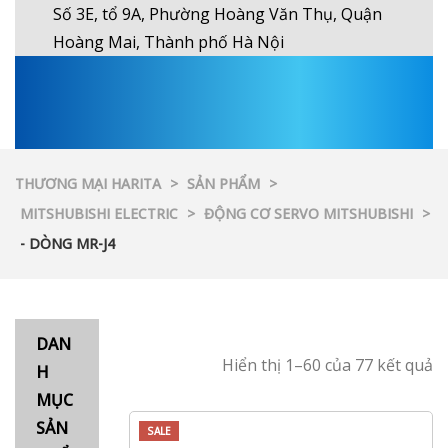
Số 3E, tổ 9A, Phường Hoàng Văn Thụ, Quận
Hoàng Mai, Thành phố Hà Nội
THƯƠNG MẠI HARITA
>
SẢN PHẨM
>
MITSHUBISHI ELECTRIC
>
ĐỘNG CƠ SERVO MITSHUBISHI
>
- DÒNG MR-J4
DAN
Hiển thị 1–60 của 77 kết quả
H
MỤC
SẢN
SALE