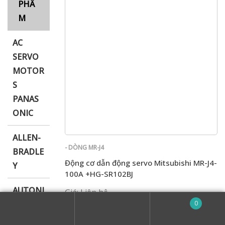
PHẨ
M
AC
i XNK
SERVO
MOTOR
S
PANAS
ONIC
ALLEN-
- DÒNG MR-J4
BRADLE
Động cơ dẫn động servo Mitsubishi MR-J4-
Y
100A +HG-SR102BJ
AUTONI
Giá: Liên hệ
CS
0
SALE