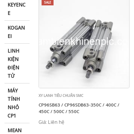
SALE
KEYENC
E
KOGAN
EI
LINH
KIỆN
ĐIỆN
TỬ
MÁY
XY LANH TIÊU CHUẨN SMC
TÍNH
CP96SB63 / CP96SDB63-350C / 400C /
NHỎ
450C / 500C / 550C
CP1
Giá: Liên hệ
MEAN