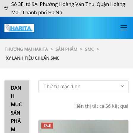
Số 3E, tổ 9A, Phường Hoàng Văn Thụ, Quận Hoàng
Mai, Thành phố Hà Nội
THƯƠNG MẠI HARITA
>
SẢN PHẨM
>
SMC
>
XY LANH TIÊU CHUẨN SMC
Thứ tự mặc định
DAN
H
MỤC
Hiển thị tất cả 56 kết quả
SẢN
PHẨ
SALE
M