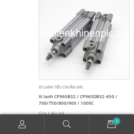
XY LANH TIÊU CHUẨN SMC
Xi lanh CP96SB32 / CP96SDB32-650 /
700/750/800/900 / 1000C
Giá: Liên hệ
0
SALE