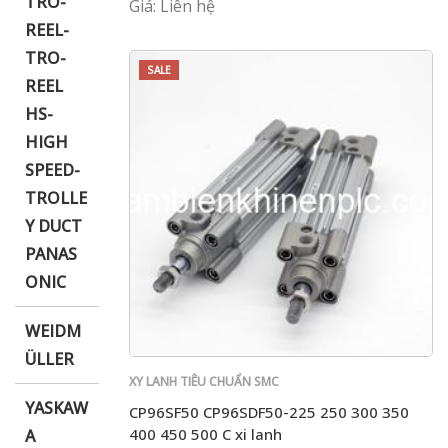
TRO-
Giá: Liên hệ
REEL-
TRO-
SALE
REEL
HS-
HIGH
SPEED-
TROLLE
Y DUCT
PANAS
ONIC
WEIDM
ÜLLER
XY LANH TIÊU CHUẨN SMC
YASKAW
CP96SF50 CP96SDF50-225 250 300 350
400 450 500 C xi lanh
A