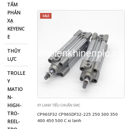
TẤM
PHẢN
SALE
XẠ
KEYENC
E
THỦY
LỰC
TROLLE
Y
MATIO
N-
HIGH-
XY LANH TIÊU CHUẨN SMC
TRO-
CP96SF32 CP96SDF32-225 250 300 350
400 450 500 C xi lanh
REEL-