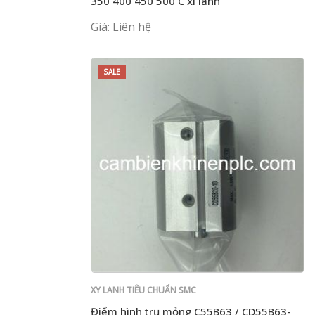
350 400 450 500 C xi lanh
Giá: Liên hệ
SALE
XY LANH TIÊU CHUẨN SMC
Điểm hình trụ mỏng C55B63 / CD55B63-