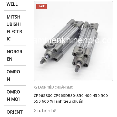
WELL
SALE
MITSH
UBISHI
ELECTR
IC
NORGR
EN
OMRO
N
XY LANH TIÊU CHUẨN SMC
OMRO
CP96SB80 CP96SDB80-350 400 450 500
N MỚI
550 600 Xi lanh tiêu chuẩn
Giá: Liên hệ
ORIENT