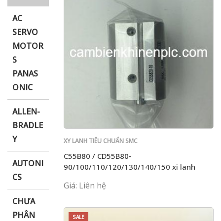
AC
SERVO
MOTOR
i XNK
S
PANAS
ONIC
ALLEN-
BRADLE
Y
XY LANH TIÊU CHUẨN SMC
C55B80 / CD55B80-
AUTONI
90/100/110/120/130/140/150 xi lanh
CS
mỏng
Giá: Liên hệ
CHƯA
PHÂN
SALE