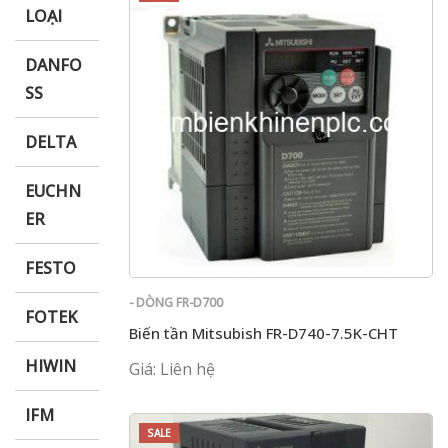
LOẠI
DANFO
SS
DELTA
EUCHN
ER
FESTO
- DÒNG FR-D700
FOTEK
Biến tần Mitsubish FR-D740-7.5K-CHT
HIWIN
Giá: Liên hệ
IFM
SALE