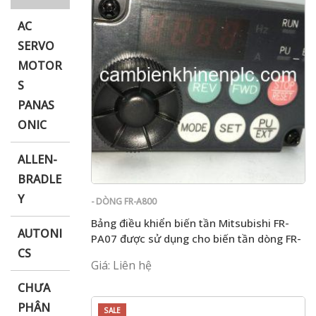
AC
SERVO
MOTOR
i XNK
S
PANAS
ONIC
ALLEN-
BRADLE
Y
- DÒNG FR-A800
Bảng điều khiển biến tần Mitsubishi FR-
AUTONI
PA07 được sử dụng cho biến tần dòng FR-
CS
E / D chính hãng!
Giá: Liên hệ
CHƯA
PHÂN
SALE