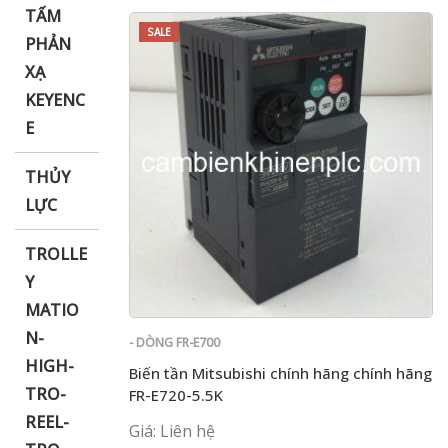
TẤM
SALE
PHẢN
XẠ
KEYENC
E
THỦY
LỰC
TROLLE
Y
MATIO
N-
- DÒNG FR-E700
HIGH-
Biến tần Mitsubishi chính hãng chính hãng
TRO-
FR-E720-5.5K
REEL-
Giá: Liên hệ