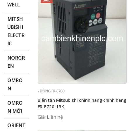
SALE
WELL
MITSH
UBISHI
ELECTR
IC
NORGR
EN
OMRO
N
- DÒNG FR-E700
Biến tần Mitsubishi chính hãng chính hãng
OMRO
FR-E720-15K
N MỚI
Giá: Liên hệ
ORIENT