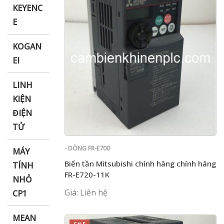
KEYENC
E
KOGAN
EI
LINH
KIỆN
ĐIỆN
TỬ
- DÒNG FR-E700
MÁY
Biến tần Mitsubishi chính hãng chính hãng
TÍNH
FR-E720-11K
NHỎ
Giá: Liên hệ
CP1
MEAN