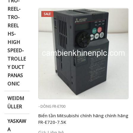
TRO-
REEL-
SALE
TRO-
REEL
HS-
HIGH
SPEED-
TROLLE
Y DUCT
PANAS
ONIC
WEIDM
ÜLLER
- DÒNG FR-E700
Biến tần Mitsubishi chính hãng chính hãng
YASKAW
FR-E720-7.5K
A
Giá: Liên hệ