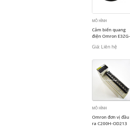
MÔ HÌNH
C200H
Cảm biến quang
điện Omron E3ZG
R81 2M
Giá: Liên hệ
MÔ HÌNH
C200H
Omron đơn vị đầu
ra C200H-OD213