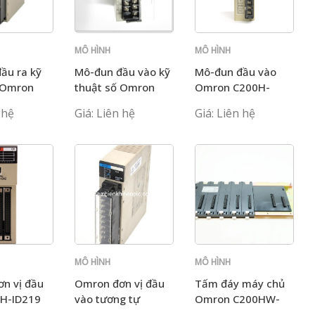
MÔ HÌNH
MÔ HÌNH
C200H
C200H
ầu ra kỹ
Mô-đun đầu vào kỹ
Mô-đun đầu vào
 Omron
thuật số Omron
Omron C200H-
C224
C200H-IA122
ID211
 hệ
Giá: Liên hệ
Giá: Liên hệ
MÔ HÌNH
MÔ HÌNH
C200H
C200H
n vị đầu
Omron đơn vị đầu
Tấm đáy máy chủ
0H-ID219
vào tương tự
Omron C200HW-
C200H-AD001
BC051