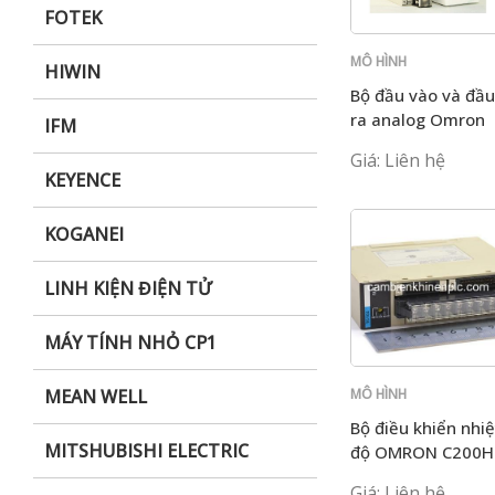
FOTEK
MÔ HÌNH
HIWIN
C200H
Bộ đầu vào và đầu
ra analog Omron
IFM
C200H-MAD01
Giá: Liên hệ
KEYENCE
KOGANEI
LINH KIỆN ĐIỆN TỬ
MÁY TÍNH NHỎ CP1
MÔ HÌNH
MEAN WELL
C200H
Bộ điều khiển nhiệ
MITSHUBISHI ELECTRIC
độ OMRON C200H
TC102
Giá: Liên hệ