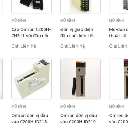
MÔ HÌNH
MÔ HÌNH
MÔ HÌNH
C200H
C200H
C200H
Cáp Omron C200H-
Đơn vị giao diện
Mô-đun đ
-
CN311 với đầu nối
đầu cuối liên kết
thuật số
Omron C200H-
C200H-O
Giá: Liên hệ
Giá: Liên hệ
Giá: Liên
B7A22
MÔ HÌNH
MÔ HÌNH
MÔ HÌNH
C200H
C200H
C200H
Omron đơn vị đầu
Omron đơn vị đầu
Omron đơ
vào C200H-ID218
vào C200H-ID219
vào C20