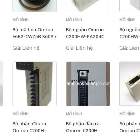
MÔ HÌNH
MÔ HÌNH
MÔ HÌNH
C200H
C200H
C200H
Bộ mã hóa Omron
Bộ nguồn Omron
Bộ nguồ
E6B2-CWZ5B 360P /
C200HW-PA204C
C200HW
R 0.5M
nguyên 
Giá: Liên hệ
Giá: Liên hệ
Giá: Liên
MÔ HÌNH
MÔ HÌNH
MÔ HÌNH
C200H
C200H
C200H
Bộ phận đầu ra
Bộ phận đầu ra
Bộ phận 
Omron C200H-
Omron C200H-
Omron C
OC221
OD211
OD215