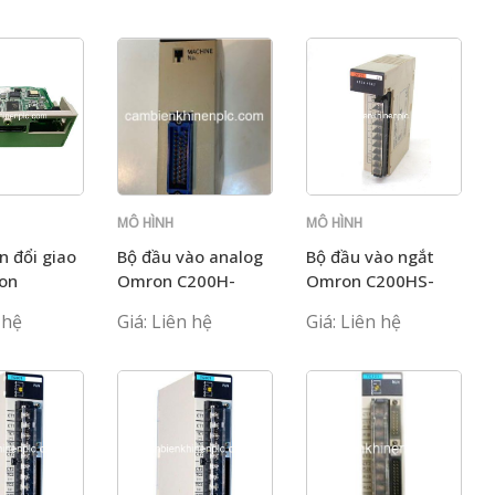
MÔ HÌNH
MÔ HÌNH
C200H
C200H
n đổi giao
Bộ đầu vào analog
Bộ đầu vào ngắt
on
Omron C200H-
Omron C200HS-
-COM04-
AD002
INT01
 hệ
Giá: Liên hệ
Giá: Liên hệ