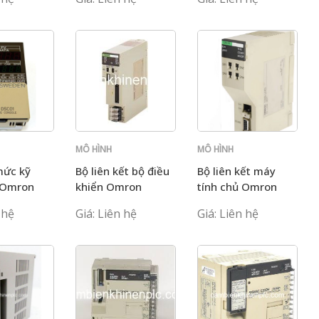
MÔ HÌNH
MÔ HÌNH
C200H
C200H
mức kỹ
Bộ liên kết bộ điều
Bộ liên kết máy
 Omron
khiển Omron
tính chủ Omron
SC01
C200HW-CLK21
C200H-LK401
 hệ
Giá: Liên hệ
Giá: Liên hệ