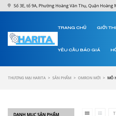
Số 3E, tổ 9A, Phường Hoàng Văn Thụ, Quận Hoàng 
TRANG CHỦ
GIỚI TH
YÊU CẦU BÁO GIÁ
H
THƯƠNG MẠI HARITA
>
SẢN PHẨM
>
OMRON MỚI
>
MÔ H
T
DANH MỤC SẢN PHẨM