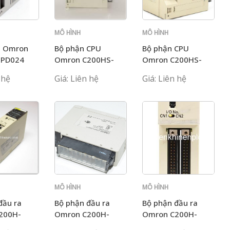
MÔ HÌNH
MÔ HÌNH
C200H
C200H
n Omron
Bộ phận CPU
Bộ phận CPU
-PD024
Omron C200HS-
Omron C200HS-
bản
CPU01-E
CPU01-E
 hệ
Giá: Liên hệ
Giá: Liên hệ
MÔ HÌNH
MÔ HÌNH
C200H
C200H
đầu ra
Bộ phận đầu ra
Bộ phận đầu ra
200H-
Omron C200H-
Omron C200H-
OD217
OD219