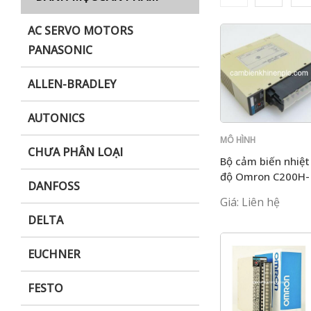
AC SERVO MOTORS
PANASONIC
i XNK
ALLEN-BRADLEY
AUTONICS
MÔ HÌNH
CHƯA PHÂN LOẠI
C200H
Bộ cảm biến nhiệt
độ Omron C200H-
DANFOSS
TS102
Giá: Liên hệ
DELTA
EUCHNER
FESTO