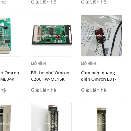
 hệ
Giá: Liên hệ
Giá: Liên hệ
MÔ HÌNH
MÔ HÌNH
C200H
C200H
hớ Omron
Bộ thẻ nhớ Omron
Cảm biến quang
-ME04K
C200HW-ME16K
điện Omron E3T-
FD12 2M
 hệ
Giá: Liên hệ
Giá: Liên hệ