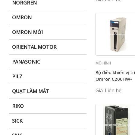
NORGREN
OMRON
OMRON MỚI
ORIENTAL MOTOR
PANASONIC
MÔ HÌNH
C200H
Bộ điều khiển vị tr
PILZ
Omron C200HW-
NC113
Giá: Liên hệ
QUẠT LÀM MÁT
RIKO
SICK