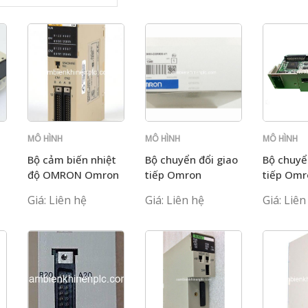
MÔ HÌNH
MÔ HÌNH
MÔ HÌNH
C200H
C200H
C200H
Bộ cảm biến nhiệt
Bộ chuyển đổi giao
Bộ chuyể
độ OMRON Omron
tiếp Omron
tiếp Omr
C200H-TS101
C200HW-COM03-
C200HW
Giá: Liên hệ
Giá: Liên hệ
Giá: Liên
V1
EV1