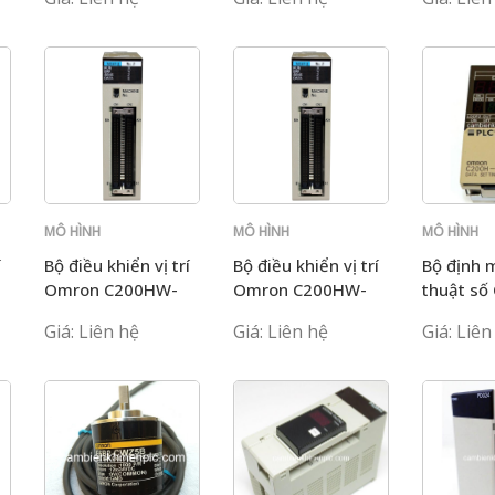
MÔ HÌNH
MÔ HÌNH
MÔ HÌNH
C200H
C200H
C200H
í
Bộ điều khiển vị trí
Bộ điều khiển vị trí
Bộ định 
Omron C200HW-
Omron C200HW-
thuật số
NC413
NC413
C200H-D
Giá: Liên hệ
Giá: Liên hệ
Giá: Liên