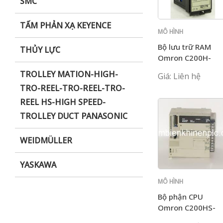
SMC
TẤM PHẢN XẠ KEYENCE
MÔ HÌNH
C200H
Bộ lưu trữ RAM
THỦY LỰC
Omron C200H-
MR431
TROLLEY MATION-HIGH-
Giá: Liên hệ
TRO-REEL-TRO-REEL-TRO-
REEL HS-HIGH SPEED-
TROLLEY DUCT PANASONIC
WEIDMÜLLER
YASKAWA
MÔ HÌNH
C200H
Bộ phận CPU
Omron C200HS-
CPU01-E