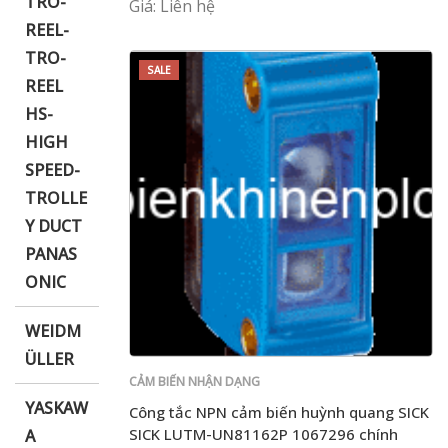
TRO-
Giá: Liên hệ
REEL-
TRO-
SALE
REEL
HS-
HIGH
SPEED-
TROLLE
Y DUCT
PANAS
ONIC
WEIDM
ÜLLER
CẢM BIẾN NHẬN DẠNG
YASKAW
Công tắc NPN cảm biến huỳnh quang SICK
SICK LUTM-UN81162P 1067296 chính
A