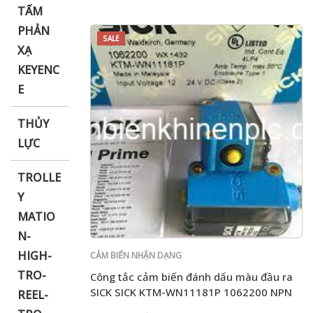
TẤM
PHẢN
SALE
XẠ
KEYENC
E
THỦY
LỰC
TROLLE
Y
MATIO
N-
HIGH-
CẢM BIẾN NHẬN DẠNG
TRO-
Công tắc cảm biến đánh dấu màu đầu ra
SICK SICK KTM-WN11181P 1062200 NPN
REEL-