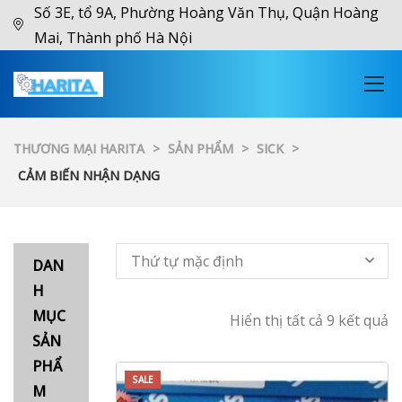
Số 3E, tổ 9A, Phường Hoàng Văn Thụ, Quận Hoàng
Mai, Thành phố Hà Nội
THƯƠNG MẠI HARITA
>
SẢN PHẨM
>
SICK
>
CẢM BIẾN NHẬN DẠNG
Thứ tự mặc định
DAN
H
MỤC
Hiển thị tất cả 9 kết quả
SẢN
PHẨ
SALE
M