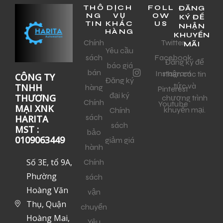
THÔ
DỊCH
FOLL
ĐĂNG
NG
VỤ
OW
KÝ ĐỂ
TIN
KHÁC
US
NHẬN
HÀNG
KHUYẾN
Chính
Twitter
MÃI
Yêu cầu
sách
Facebook
Đăng ký để
báo giá
bán
Instagram
nhận các tin
CÔNG TY
Đăng ký
tức và
TNHH
hàng
Pinterest
đại ký
THƯƠNG
chương trình
Chính
Youtube
MẠI XNK
khuyến mại.
Chính
sách
HARITA
sách
MST :
bảo
0109063449
giảm giá
hành
Số 3E, tổ 9A,
Chính
Phường
sách
Hoàng Văn
vận
Thụ, Quận
chuyển
Hoàng Mai,
Yêu