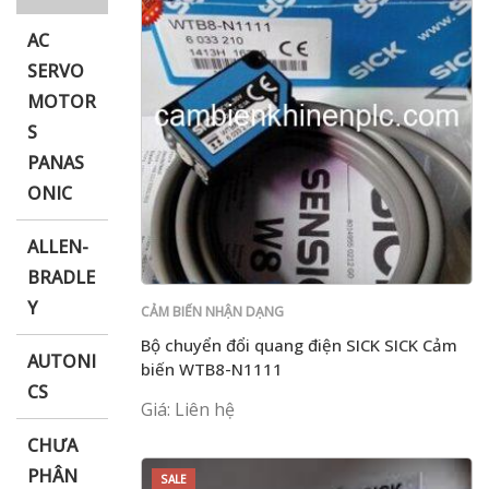
AC
SERVO
MOTOR
i XNK
S
PANAS
ONIC
ALLEN-
BRADLE
Y
CẢM BIẾN NHẬN DẠNG
Bộ chuyển đổi quang điện SICK SICK Cảm
AUTONI
biến WTB8-N1111
CS
Giá: Liên hệ
CHƯA
PHÂN
SALE