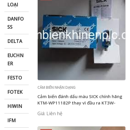
LOẠI
DANFO
SS
DELTA
EUCHN
ER
FESTO
CẢM BIẾN NHẬN DẠNG
FOTEK
Cảm biến đánh dấu màu SICK chính hãng
KTM-WP11182P thay vì đầu ra KT3W-
HIWIN
P1116 PNP
Giá: Liên hệ
IFM