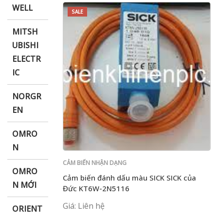
WELL
SALE
MITSH
UBISHI
ELECTR
IC
NORGR
EN
OMRO
N
CẢM BIẾN NHẬN DẠNG
OMRO
Cảm biến đánh dấu màu SICK SICK của
N MỚI
Đức KT6W-2N5116
Giá: Liên hệ
ORIENT