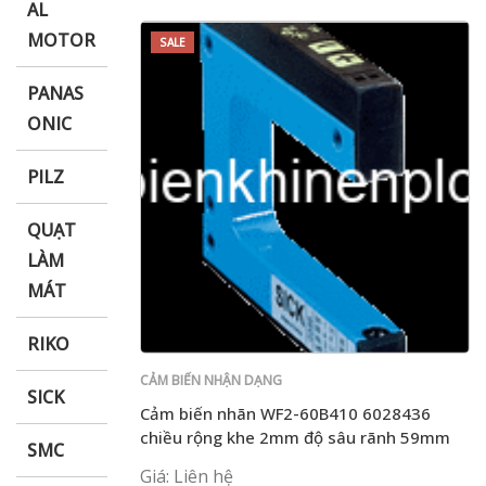
AL
MOTOR
SALE
PANAS
ONIC
PILZ
QUẠT
LÀM
MÁT
RIKO
CẢM BIẾN NHẬN DẠNG
SICK
Cảm biến nhãn WF2-60B410 6028436
chiều rộng khe 2mm độ sâu rãnh 59mm
SMC
Giá: Liên hệ