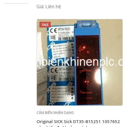
hãng của Đức
Giá: Liên hệ
SALE
CẢM BIẾN NHẬN DẠNG
Original SICK Sick DT35-B15251 1057652