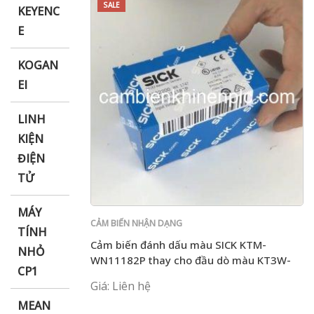
SALE
KEYENC
E
KOGAN
EI
LINH
KIỆN
ĐIỆN
TỬ
MÁY
CẢM BIẾN NHẬN DẠNG
TÍNH
Cảm biến đánh dấu màu SICK KTM-
NHỎ
WN11182P thay cho đầu dò màu KT3W-
CP1
N1116
Giá: Liên hệ
MEAN