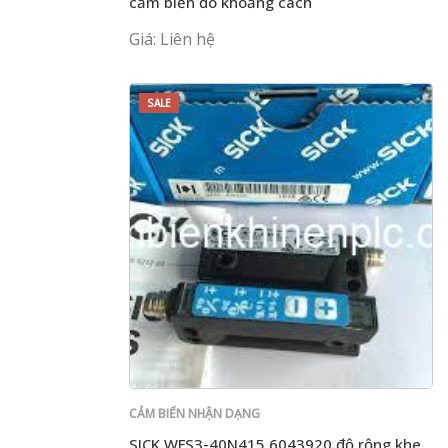
cảm biến đo khoảng cách
Giá: Liên hệ
SALE
CẢM BIẾN NHẬN DẠNG
SICK WFS3-40N415 6043920 độ rộng khe