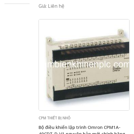
Giá: Liên hệ
CPM THIẾT BỊ NHỎ
Bộ điều khiển lập trình Omron CPM1A-
40CDT-D-V1 nguyên bản mới chính hãng