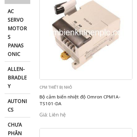
AC
SERVO
MOTOR
i XNK
S
PANAS
ONIC
ALLEN-
BRADLE
Y
CPM THIẾT BỊ NHỎ
Bộ cảm biến nhiệt độ Omron CPM1A-
AUTONI
TS101-DA
CS
Giá: Liên hệ
CHƯA
PHÂN