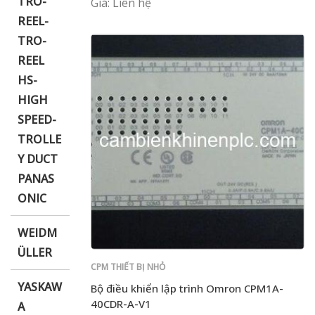
TRO-
Giá: Liên hệ
REEL-
TRO-
REEL
HS-
HIGH
SPEED-
TROLLE
Y DUCT
PANAS
ONIC
WEIDM
ÜLLER
CPM THIẾT BỊ NHỎ
YASKAW
Bộ điều khiển lập trình Omron CPM1A-
40CDR-A-V1
A