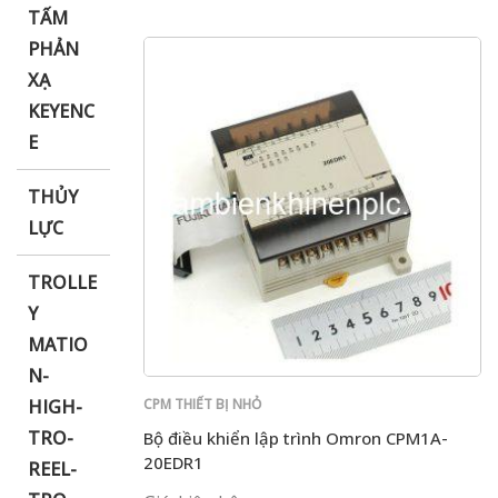
TẤM
PHẢN
XẠ
KEYENC
E
THỦY
LỰC
TROLLE
Y
MATIO
N-
HIGH-
CPM THIẾT BỊ NHỎ
TRO-
Bộ điều khiển lập trình Omron CPM1A-
20EDR1
REEL-