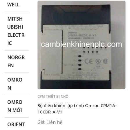
WELL
MITSH
UBISHI
ELECTR
IC
NORGR
EN
OMRO
N
CPM THIẾT BỊ NHỎ
OMRO
Bộ điều khiển lập trình Omron CPM1A-
N MỚI
10CDR-A-V1
Giá: Liên hệ
ORIENT