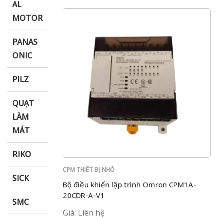
AL
MOTOR
PANAS
ONIC
PILZ
QUẠT
LÀM
MÁT
RIKO
CPM THIẾT BỊ NHỎ
SICK
Bộ điều khiển lập trình Omron CPM1A-
20CDR-A-V1
SMC
Giá: Liên hệ