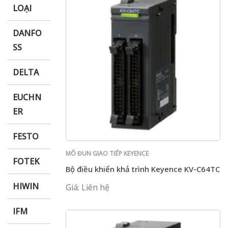
LOẠI
DANFO
SS
DELTA
EUCHN
ER
FESTO
MÔ ĐUN GIAO TIẾP KEYENCE
FOTEK
Bộ điều khiển khả trình Keyence KV-C64TC
HIWIN
Giá: Liên hệ
IFM