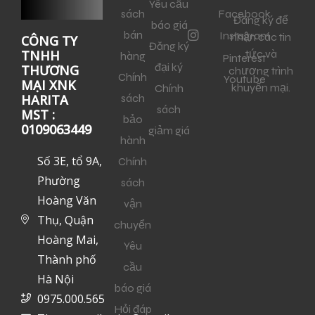
Yêu cầu
sách
Facebook
Đăng ký để
báo giá
bán
Instagram
nhận các tin
CÔNG TY
Đăng ký
tức và
TNHH
hàng
Pinterest
đại ký
THƯƠNG
chương trình
Chính
Youtube
MẠI XNK
khuyến mại.
Chính
sách
HARITA
sách
MST :
bảo
0109063449
giảm giá
hành
Số 3E, tổ 9A,
Chính
Phường
sách
Hoàng Văn
vận
Thụ, Quận
chuyển
Hoàng Mai,
Yêu
Thành phố
cầu
Hà Nội
báo giá
0975.000.565
Hỏi đáp