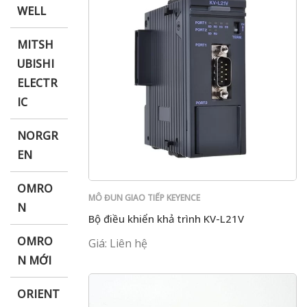
WELL
MITSH
UBISHI
ELECTR
IC
NORGR
EN
OMRO
MÔ ĐUN GIAO TIẾP KEYENCE
N
Bộ điều khiển khả trình KV-L21V
OMRO
Giá: Liên hệ
N MỚI
ORIENT