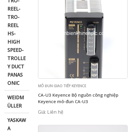
TRO-
REEL-
TRO-
REEL
HS-
HIGH
SPEED-
TROLLE
Y DUCT
PANAS
ONIC
MÔ ĐUN GIAO TIẾP KEYENCE
CA-U3 Keyence Bộ nguồn công nghiệp
WEIDM
Keyence mô-đun CA-U3
ÜLLER
Giá: Liên hệ
YASKAW
A