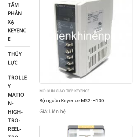
TẤM
PHẢN
XẠ
KEYENC
E
THỦY
LỰC
TROLLE
Y
MÔ ĐUN GIAO TIẾP KEYENCE
MATIO
Bộ nguồn Keyence MS2-H100
N-
Giá: Liên hệ
HIGH-
TRO-
REEL-