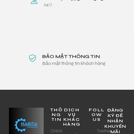
24/7
BẢO MẬT THÔNG TIN
Bảo mật thông tin khách hàng
THÔ
DỊCH
FOLL
ĐĂNG
NG
VỤ
OW
KÝ ĐỂ
TIN
KHÁC
US
NHẬN
HÀNG
KHUYẾN
Chính
Twitter
MÃI