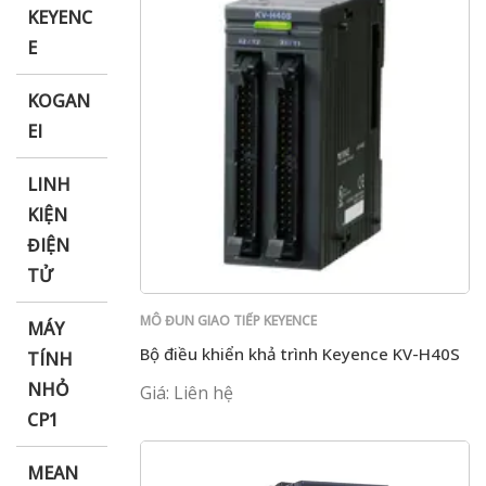
KEYENC
E
KOGAN
EI
LINH
KIỆN
ĐIỆN
TỬ
MÔ ĐUN GIAO TIẾP KEYENCE
MÁY
Bộ điều khiển khả trình Keyence KV-H40S
TÍNH
NHỎ
Giá: Liên hệ
CP1
MEAN