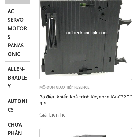
AC
SERVO
MOTOR
i XNK
S
PANAS
ONIC
ALLEN-
BRADLE
Y
MÔ ĐUN GIAO TIẾP KEYENCE
Bộ điều khiển khả trình Keyence KV-C32TC
AUTONI
9-5
CS
Giá: Liên hệ
CHƯA
PHÂN