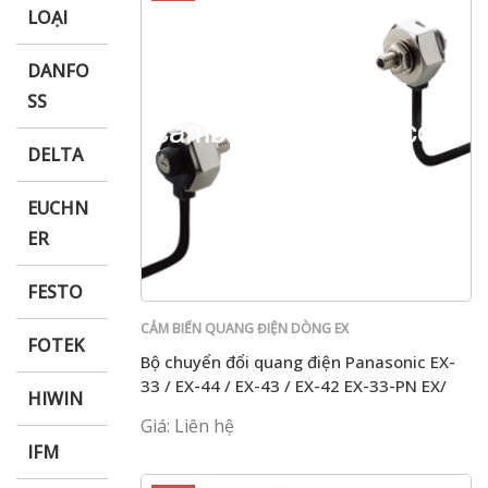
LOẠI
DANFO
SS
DELTA
EUCHN
ER
FESTO
CẢM BIẾN QUANG ĐIỆN DÒNG EX
FOTEK
Bộ chuyển đổi quang điện Panasonic EX-
33 / EX-44 / EX-43 / EX-42 EX-33-PN EX/
HIWIN
EX-44 / EX-43 / EX-42/ EX-33-PN
Giá: Liên hệ
IFM