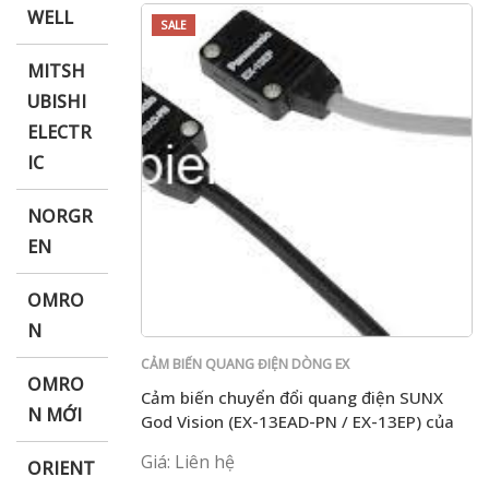
WELL
SALE
MITSH
UBISHI
ELECTR
IC
NORGR
EN
OMRO
N
CẢM BIẾN QUANG ĐIỆN DÒNG EX
OMRO
Cảm biến chuyển đổi quang điện SUNX
N MỚI
God Vision (EX-13EAD-PN / EX-13EP) của
Panasonic EX-13EA-PN (EX-13EAD-PN / EX-
Giá: Liên hệ
ORIENT
13EP)