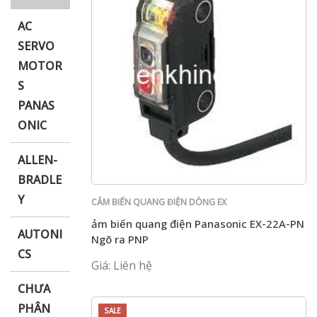
AC
SERVO
MOTOR
i XNK
S
PANAS
ONIC
ALLEN-
BRADLE
Y
CẢM BIẾN QUANG ĐIỆN DÒNG EX
ảm biến quang điện Panasonic EX-22A-PN
AUTONI
Ngõ ra PNP
CS
Giá: Liên hệ
CHƯA
PHÂN
SALE