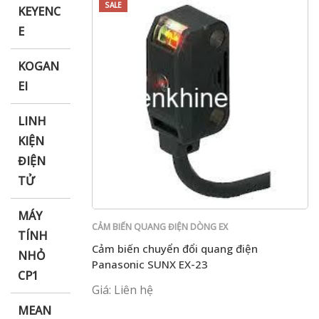
SALE
KEYENC
E
KOGAN
EI
LINH
KIỆN
ĐIỆN
TỬ
MÁY
CẢM BIẾN QUANG ĐIỆN DÒNG EX
TÍNH
Cảm biến chuyển đổi quang điện
NHỎ
Panasonic SUNX EX-23
CP1
Giá: Liên hệ
MEAN