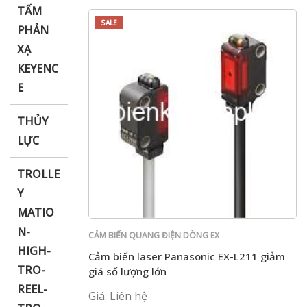
TẤM
SALE
PHẢN
XẠ
KEYENC
E
THỦY
LỰC
TROLLE
Y
MATIO
N-
CẢM BIẾN QUANG ĐIỆN DÒNG EX
HIGH-
Cảm biến laser Panasonic EX-L211 giảm
TRO-
giá số lượng lớn
REEL-
Giá: Liên hệ