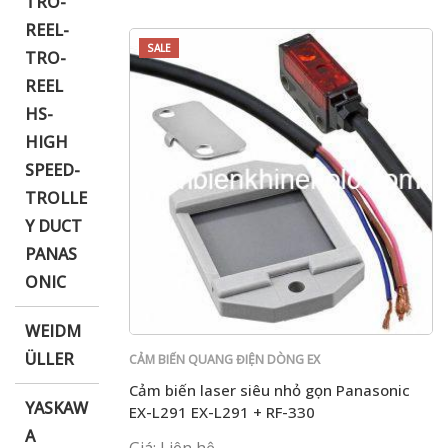
TRO-
REEL-
SALE
TRO-
REEL
HS-
HIGH
SPEED-
TROLLE
Y DUCT
PANAS
ONIC
WEIDM
ÜLLER
CẢM BIẾN QUANG ĐIỆN DÒNG EX
Cảm biến laser siêu nhỏ gọn Panasonic
YASKAW
EX-L291 EX-L291 + RF-330
A