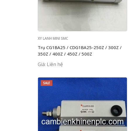
XY LANH MINI SMC
Trụ CG1BA25 / CDG1BA25-250Z / 300Z /
350Z / 400Z / 450Z / 500Z
Giá: Liên hệ
SALE