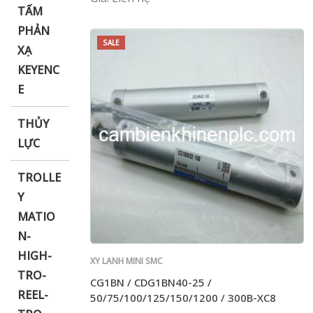
TẤM
PHẢN
SALE
XẠ
KEYENC
E
THỦY
LỰC
TROLLE
Y
MATIO
N-
HIGH-
XY LANH MINI SMC
TRO-
CG1BN / CDG1BN40-25 /
REEL-
50/75/100/125/150/1200 / 300B-XC8