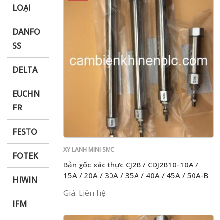
LOẠI
DANFO
SS
DELTA
EUCHN
ER
FESTO
XY LANH MINI SMC
FOTEK
Bản gốc xác thực CJ2B / CDJ2B10-10A /
15A / 20A / 30A / 35A / 40A / 45A / 50A-B
HIWIN
Giá: Liên hệ
IFM