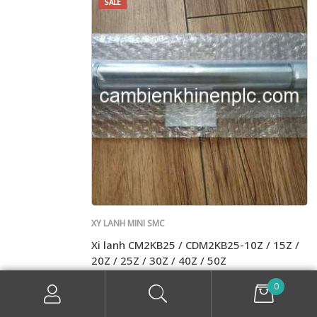
SALE
XY LANH MINI SMC
Xi lanh CM2KB25 / CDM2KB25-10Z / 15Z /
20Z / 25Z / 30Z / 40Z / 50Z
Giá: Liên hệ
0