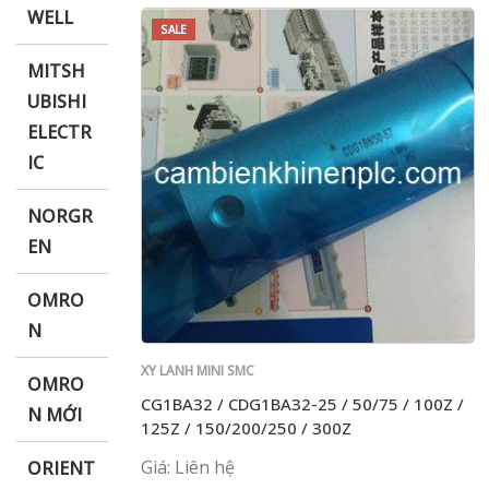
WELL
SALE
MITSH
UBISHI
ELECTR
IC
NORGR
EN
OMRO
N
XY LANH MINI SMC
OMRO
CG1BA32 / CDG1BA32-25 / 50/75 / 100Z /
N MỚI
125Z / 150/200/250 / 300Z
Giá: Liên hệ
ORIENT