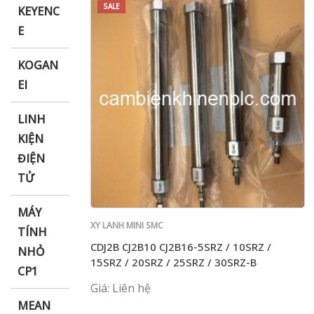
SALE
KEYENC
E
KOGAN
EI
LINH
KIỆN
ĐIỆN
TỬ
MÁY
XY LANH MINI SMC
TÍNH
CDJ2B CJ2B10 CJ2B16-5SRZ / 10SRZ /
NHỎ
15SRZ / 20SRZ / 25SRZ / 30SRZ-B
CP1
Giá: Liên hệ
MEAN