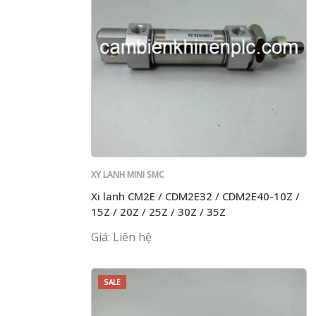
XY LANH MINI SMC
Xi lanh CM2E / CDM2E32 / CDM2E40-10Z /
15Z / 20Z / 25Z / 30Z / 35Z
Giá: Liên hệ
SALE