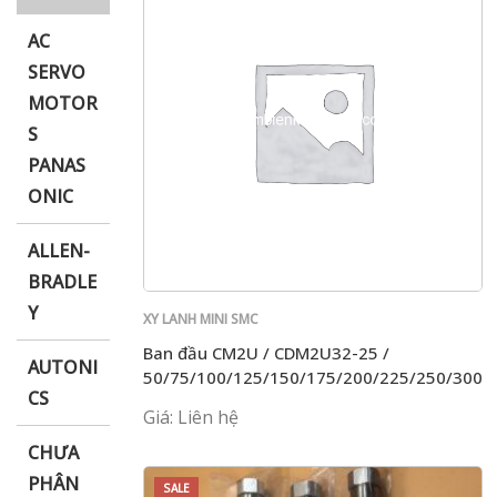
AC
SERVO
MOTOR
i XNK
S
PANAS
ONIC
ALLEN-
BRADLE
Y
XY LANH MINI SMC
Ban đầu CM2U / CDM2U32-25 /
AUTONI
50/75/100/125/150/175/200/225/250/300
CS
Giá: Liên hệ
CHƯA
PHÂN
SALE