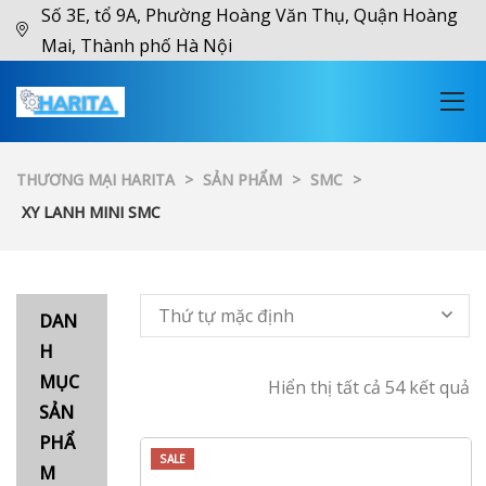
Số 3E, tổ 9A, Phường Hoàng Văn Thụ, Quận Hoàng
Mai, Thành phố Hà Nội
THƯƠNG MẠI HARITA
>
SẢN PHẨM
>
SMC
>
XY LANH MINI SMC
Thứ tự mặc định
DAN
H
MỤC
Hiển thị tất cả 54 kết quả
SẢN
PHẨ
SALE
M