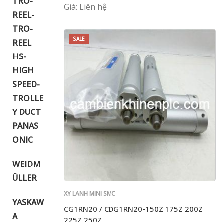
TRO-
Giá: Liên hệ
REEL-
TRO-
SALE
REEL
HS-
HIGH
SPEED-
TROLLE
Y DUCT
PANAS
ONIC
WEIDM
ÜLLER
XY LANH MINI SMC
YASKAW
CG1RN20 / CDG1RN20-150Z 175Z 200Z
A
225Z 250Z