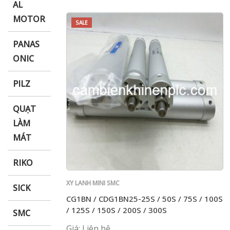
AL
MOTOR
SALE
PANAS
ONIC
PILZ
QUẠT
LÀM
MÁT
RIKO
XY LANH MINI SMC
SICK
CG1BN / CDG1BN25-25S / 50S / 75S / 100S
/ 125S / 150S / 200S / 300S
SMC
Giá: Liên hệ