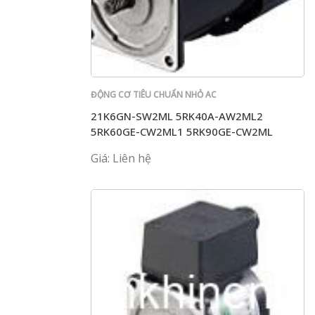
ĐỘNG CƠ TIÊU CHUẨN NHỎ AC
21K6GN-SW2ML 5RK40A-AW2ML2
5RK60GE-CW2ML1 5RK90GE-CW2ML
CW2M
Giá: Liên hệ