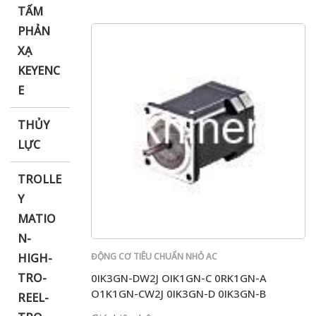
TẤM
PHẢN
XẠ
KEYENC
E
THỦY
LỰC
TROLLE
Y
MATIO
N-
HIGH-
ĐỘNG CƠ TIÊU CHUẨN NHỎ AC
TRO-
0IK3GN-DW2J OIK1GN-C 0RK1GN-A
O1K1GN-CW2J 0IK3GN-D 0IK3GN-B
REEL-