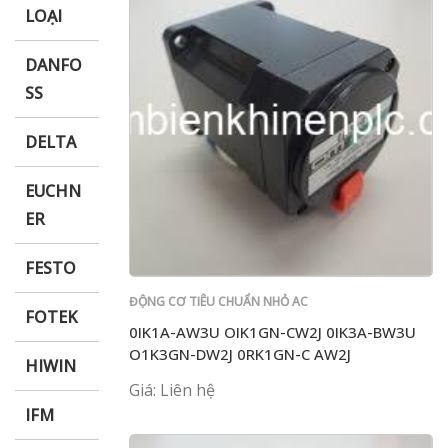
LOẠI
DANFO
SS
DELTA
EUCHN
ER
FESTO
ĐỘNG CƠ TIÊU CHUẨN NHỎ AC
FOTEK
0IK1A-AW3U OIK1GN-CW2J 0IK3A-BW3U
O1K3GN-DW2J 0RK1GN-C AW2J
HIWIN
Giá: Liên hệ
IFM