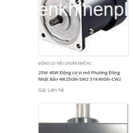
ĐỘNG CƠ TIÊU CHUẨN NHỎ AC
25W 40W Động cơ vi mô Phương Đông
Nhật Bản 4IK25GN-SW2 51K40GN-CW2
5IK60GE-SW2L
Giá: Liên hệ