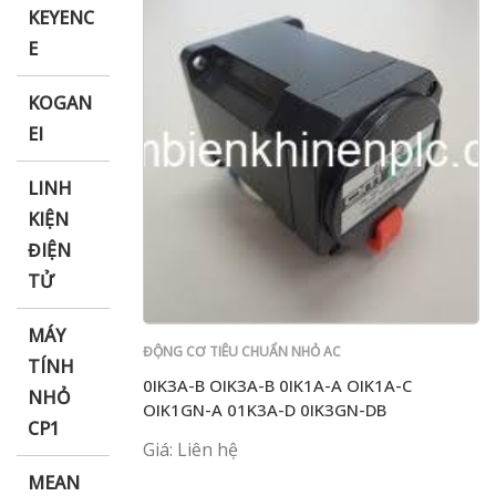
KEYENC
E
KOGAN
EI
LINH
KIỆN
ĐIỆN
TỬ
MÁY
ĐỘNG CƠ TIÊU CHUẨN NHỎ AC
TÍNH
0IK3A-B OIK3A-B 0IK1A-A OIK1A-C
NHỎ
OIK1GN-A 01K3A-D 0IK3GN-DB
CP1
Giá: Liên hệ
MEAN