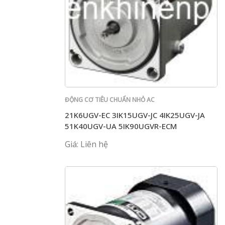
ĐỘNG CƠ TIÊU CHUẨN NHỎ AC
21K6UGV-EC 3IK15UGV-JC 4IK25UGV-JA
51K40UGV-UA 5IK90UGVR-ECM
Giá: Liên hệ