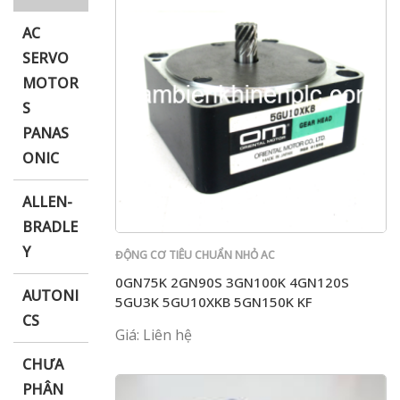
AC
SERVO
MOTOR
i XNK
S
PANAS
ONIC
ALLEN-
BRADLE
Y
ĐỘNG CƠ TIÊU CHUẨN NHỎ AC
0GN75K 2GN90S 3GN100K 4GN120S
AUTONI
5GU3K 5GU10XKB 5GN150K KF
CS
Giá: Liên hệ
CHƯA
PHÂN