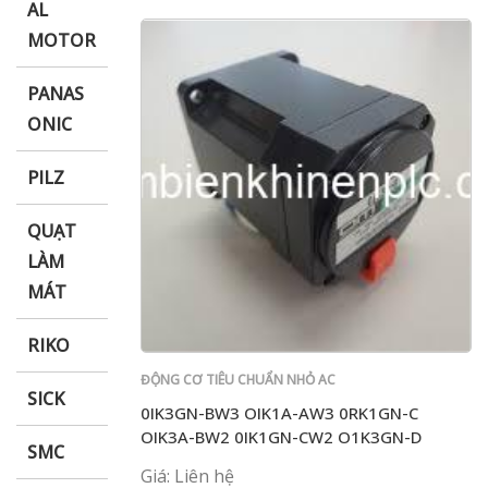
AL
MOTOR
PANAS
ONIC
PILZ
QUẠT
LÀM
MÁT
RIKO
ĐỘNG CƠ TIÊU CHUẨN NHỎ AC
SICK
0IK3GN-BW3 OIK1A-AW3 0RK1GN-C
OIK3A-BW2 0IK1GN-CW2 O1K3GN-D
SMC
Giá: Liên hệ