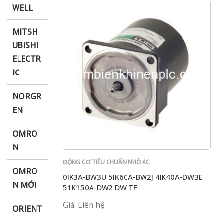
WELL
MITSH
UBISHI
ELECTR
IC
NORGR
EN
OMRO
N
ĐỘNG CƠ TIÊU CHUẨN NHỎ AC
OMRO
0IK3A-BW3U 5IK60A-BW2J 4IK40A-DW3E
N MỚI
51K150A-DW2 DW TF
Giá: Liên hệ
ORIENT