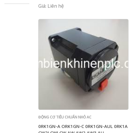
Giá: Liên hệ
ĐỘNG CƠ TIÊU CHUẨN NHỎ AC
0RK1GN-A ORK1GN-C 0RK1GN-AUL 0RK1A
CW2J CWJ CW AW AW2 AW3 AU