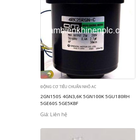
ĐỘNG CƠ TIÊU CHUẨN NHỎ AC
2GN150S 4GN3,6K 5GN100K 5GU180RH
5GE60S 5GE5KBF
Giá: Liên hệ