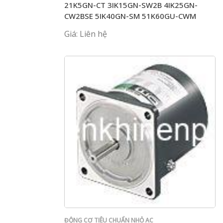
21K5GN-CT 3IK15GN-SW2B 4IK25GN-
CW2BSE 5IK40GN-SM 51K60GU-CWM
Giá: Liên hệ
ĐỘNG CƠ TIÊU CHUẨN NHỎ AC