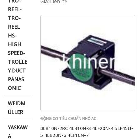
TRO-
Giá: Liên hệ
REEL-
TRO-
REEL
HS-
HIGH
SPEED-
TROLLE
Y DUCT
PANAS
ONIC
WEIDM
ÜLLER
ĐỘNG CƠ TIÊU CHUẨN NHỎ AC
YASKAW
0LB10N-2RC 4LB10N-3 4LF20N-4 5LF45U-
5 4LB20N-6 4LF10N-7
A