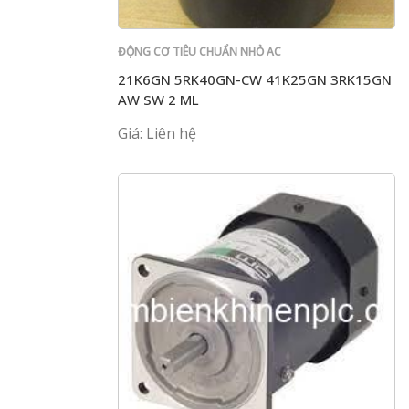
ĐỘNG CƠ TIÊU CHUẨN NHỎ AC
21K6GN 5RK40GN-CW 41K25GN 3RK15GN
AW SW 2 ML
Giá: Liên hệ