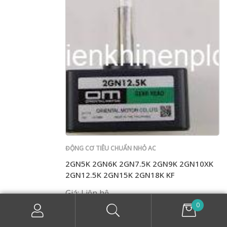
ĐỘNG CƠ TIÊU CHUẨN NHỎ AC
2GN5K 2GN6K 2GN7.5K 2GN9K 2GN10XK
2GN12.5K 2GN15K 2GN18K KF
Giá: Liên hệ
0