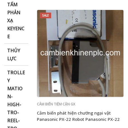
TẤM
PHẢN
SALE
XẠ
KEYENC
E
THỦY
LỰC
TROLLE
Y
MATIO
N-
HIGH-
CẢM BIẾN TIỆM CẬN GX
TRO-
Cảm biến phát hiện chướng ngại vật
Panasonic PX-22 Robot Panasonic PX-22
REEL-
AGV chuyên dụng