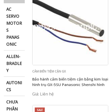
AC
SERVO
MOTOR
i XNK
S
PANAS
ONIC
ALLEN-
BRADLE
Y
CẢM BIẾN TIỆM CẬN GX
Bảo hành cảm biến tiệm cận bằng kim loại
AUTONI
hình trụ GX-5SU Panasonic Shenshi hình
CS
trụ
Giá: Liên hệ
CHƯA
PHÂN
SALE