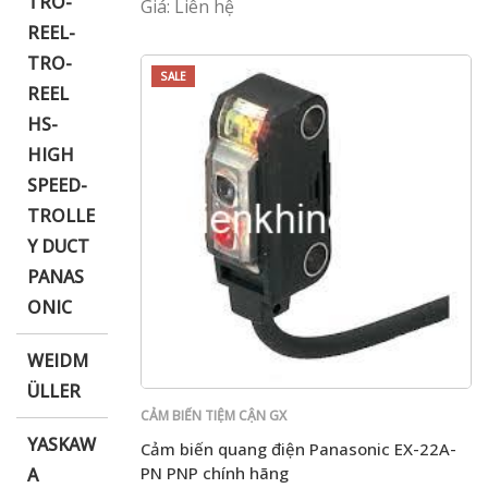
TRO-
Giá: Liên hệ
REEL-
TRO-
SALE
REEL
HS-
HIGH
SPEED-
TROLLE
Y DUCT
PANAS
ONIC
WEIDM
ÜLLER
CẢM BIẾN TIỆM CẬN GX
YASKAW
Cảm biến quang điện Panasonic EX-22A-
PN PNP chính hãng
A