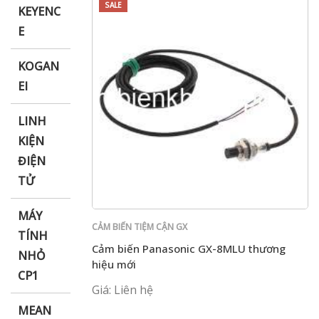
SALE
KEYENC
E
KOGAN
EI
LINH
KIỆN
ĐIỆN
TỬ
MÁY
CẢM BIẾN TIỆM CẬN GX
TÍNH
Cảm biến Panasonic GX-8MLU thương
NHỎ
hiệu mới
CP1
Giá: Liên hệ
MEAN