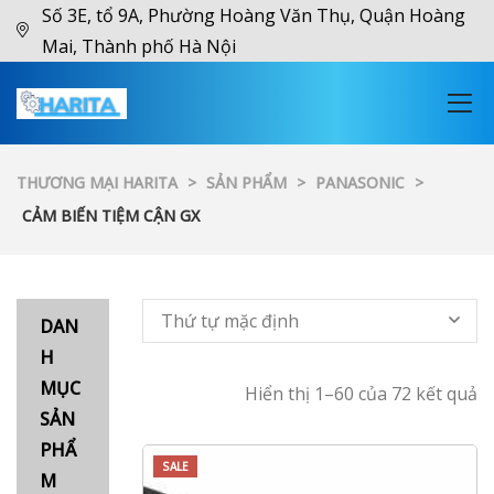
Số 3E, tổ 9A, Phường Hoàng Văn Thụ, Quận Hoàng
Mai, Thành phố Hà Nội
THƯƠNG MẠI HARITA
>
SẢN PHẨM
>
PANASONIC
>
CẢM BIẾN TIỆM CẬN GX
Thứ tự mặc định
DAN
H
MỤC
Hiển thị 1–60 của 72 kết quả
SẢN
PHẨ
SALE
M