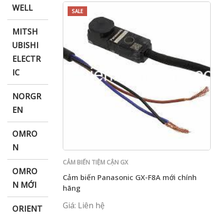
WELL
SALE
MITSH
UBISHI
ELECTR
IC
NORGR
EN
OMRO
N
CẢM BIẾN TIỆM CẬN GX
OMRO
Cảm biến Panasonic GX-F8A mới chính
N MỚI
hãng
Giá: Liên hệ
ORIENT