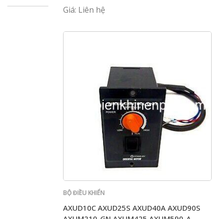
Giá: Liên hệ
BỘ ĐIỀU KHIỂN
AXUD10C AXUD25S AXUD40A AXUD90S
AXUM210-GN AXUM425 AXUM590-A