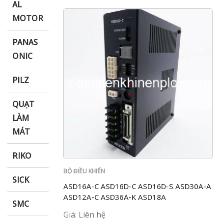
AL
MOTOR
PANAS
ONIC
PILZ
QUẠT
LÀM
MÁT
RIKO
BỘ ĐIỀU KHIỂN
SICK
ASD16A-C ASD16D-C ASD16D-S ASD30A-A
ASD12A-C ASD36A-K ASD18A
SMC
Giá: Liên hệ