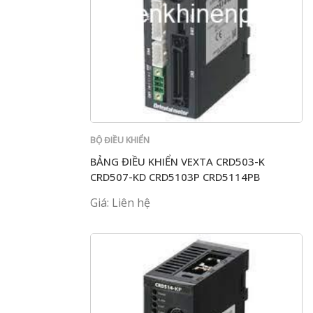
BỘ ĐIỀU KHIỂN
BẢNG ĐIỀU KHIỂN VEXTA CRD503-K
CRD507-KD CRD5103P CRD5114PB
CRD514-KD
Giá: Liên hệ