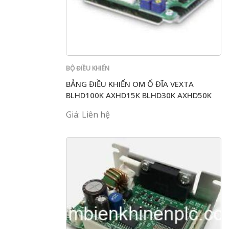
BỘ ĐIỀU KHIỂN
BẢNG ĐIỀU KHIỂN OM Ổ ĐĨA VEXTA
BLHD100K AXHD15K BLHD30K AXHD50K
AXHD100K
Giá: Liên hệ