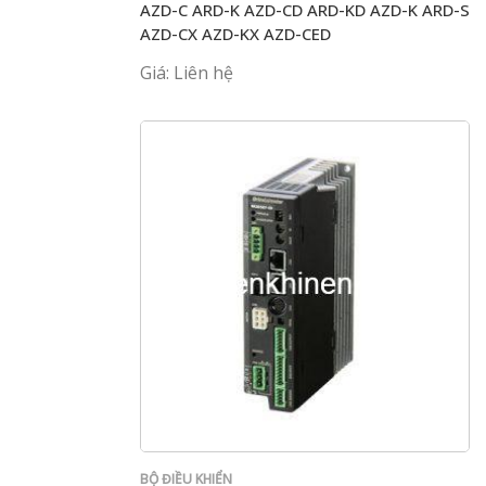
AZD-C ARD-K AZD-CD ARD-KD AZD-K ARD-S
AZD-CX AZD-KX AZD-CED
Giá: Liên hệ
BỘ ĐIỀU KHIỂN