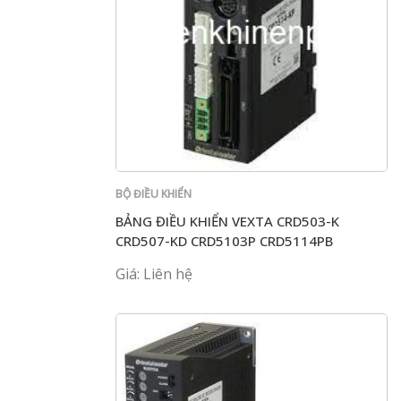
BỘ ĐIỀU KHIỂN
BẢNG ĐIỀU KHIỂN VEXTA CRD503-K
CRD507-KD CRD5103P CRD5114PB
CRD514-KD
Giá: Liên hệ