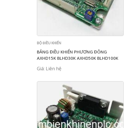
BỘ ĐIỀU KHIỂN
BẢNG ĐIỀU KHIỂN PHƯƠNG ĐÔNG
AXHD15K BLHD30K AXHD50K BLHD100K
BLH2D30-K BLH2D50
Giá: Liên hệ