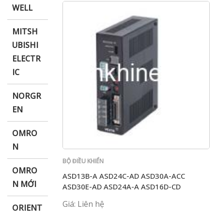
WELL
MITSH
UBISHI
ELECTR
IC
NORGR
EN
OMRO
N
BỘ ĐIỀU KHIỂN
OMRO
ASD13B-A ASD24C-AD ASD30A-ACC
N MỚI
ASD30E-AD ASD24A-A ASD16D-CD
Giá: Liên hệ
ORIENT