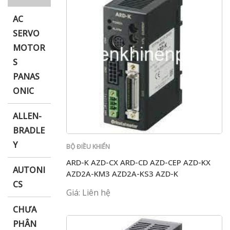
AC
SERVO
MOTOR
i XNK
S
PANAS
ONIC
ALLEN-
BRADLE
Y
BỘ ĐIỀU KHIỂN
ARD-K AZD-CX ARD-CD AZD-CEP AZD-KX
AUTONI
AZD2A-KM3 AZD2A-KS3 AZD-K
CS
Giá: Liên hệ
CHƯA
PHÂN