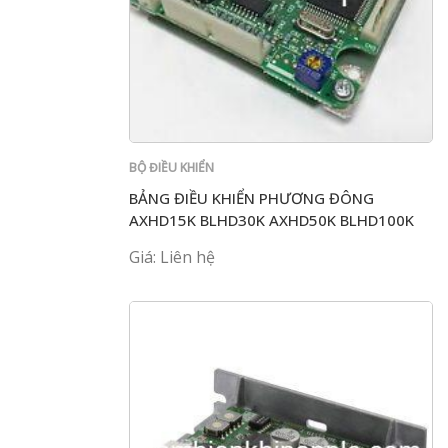
BỘ ĐIỀU KHIỂN
BẢNG ĐIỀU KHIỂN PHƯƠNG ĐÔNG
AXHD15K BLHD30K AXHD50K BLHD100K
BLH2D30-K BLH2D50
Giá: Liên hệ