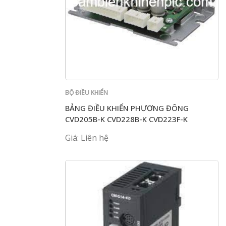
BỘ ĐIỀU KHIỂN
BẢNG ĐIỀU KHIỂN PHƯƠNG ĐÔNG
CVD205B-K CVD228B-K CVD223F-K
CVD518BR-K CVD524B-K
Giá: Liên hệ