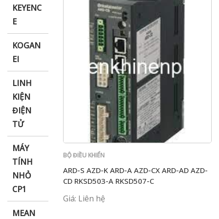
KEYENC
E
KOGAN
EI
LINH
KIỆN
ĐIỆN
TỬ
MÁY
BỘ ĐIỀU KHIỂN
TÍNH
ARD-S AZD-K ARD-A AZD-CX ARD-AD AZD-
NHỎ
CD RKSD503-A RKSD507-C
CP1
Giá: Liên hệ
MEAN