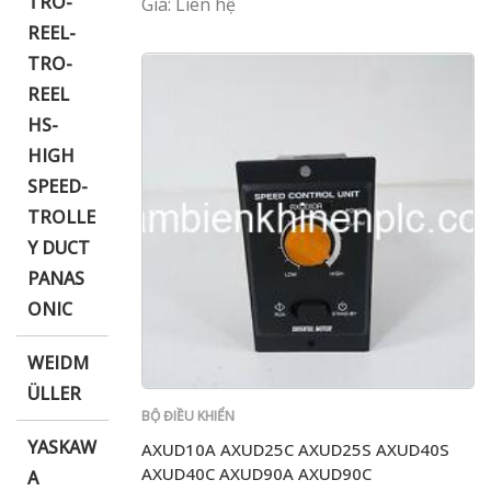
TRO-
Giá: Liên hệ
REEL-
TRO-
REEL
HS-
HIGH
SPEED-
TROLLE
Y DUCT
PANAS
ONIC
WEIDM
ÜLLER
BỘ ĐIỀU KHIỂN
YASKAW
AXUD10A AXUD25C AXUD25S AXUD40S
AXUD40C AXUD90A AXUD90C
A