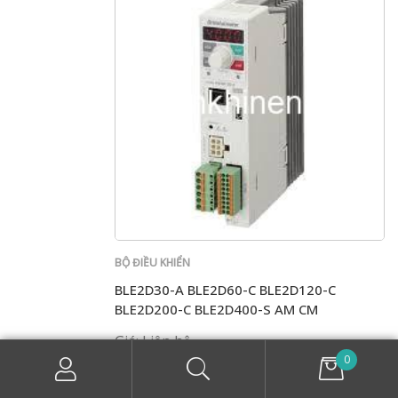
BỘ ĐIỀU KHIỂN
BLE2D30-A BLE2D60-C BLE2D120-C
BLE2D200-C BLE2D400-S AM CM
Giá: Liên hệ
0