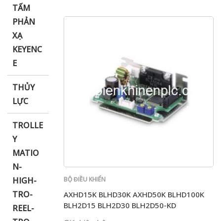
TẤM
PHẢN
XẠ
KEYENC
E
THỦY
LỰC
TROLLE
Y
MATIO
N-
HIGH-
BỘ ĐIỀU KHIỂN
TRO-
AXHD15K BLHD30K AXHD50K BLHD100K
BLH2D15 BLH2D30 BLH2D50-KD
REEL-