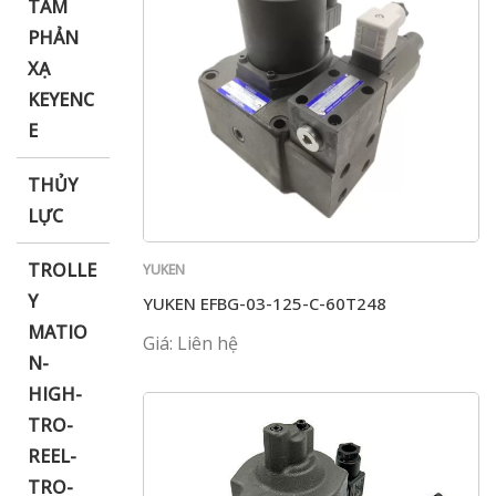
TẤM
PHẢN
XẠ
KEYENC
E
THỦY
LỰC
TROLLE
YUKEN
Y
YUKEN EFBG-03-125-C-60T248
MATIO
Giá: Liên hệ
N-
HIGH-
TRO-
REEL-
TRO-