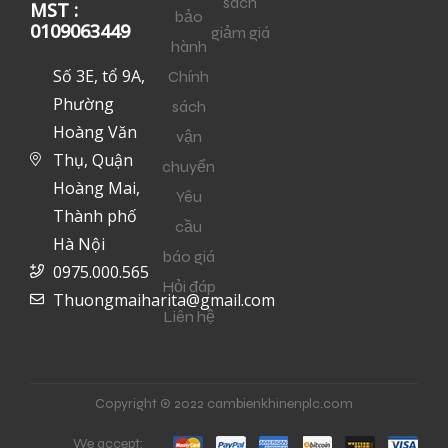
sách
MST :
bảo
0109063449
giảm giá
hành
Số 3E, tổ 9A,
Chính
Phường
sách
Hoàng Văn
vận
Thụ, Quận
chuyển
Hoàng Mai,
Yêu
Thành phố
cầu
Hà Nội
báo giá
0975.000.565
Hỏi đáp
Thuongmaiharita@gmail.com
Liên hệ
Copyright © 2022 cambienkhinenplc.com
We accept: