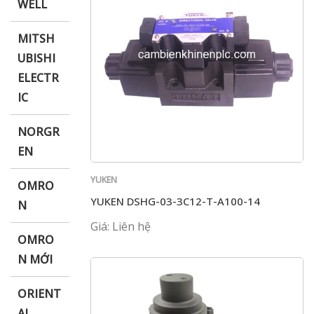
WELL
MITSH
UBISHI
ELECTR
IC
NORGR
EN
YUKEN
OMRO
YUKEN DSHG-03-3C12-T-A100-14
N
Giá: Liên hệ
OMRO
N MỚI
ORIENT
AL