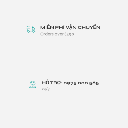
MIỄN PHÍ VẬN CHUYỂN
Orders over $499
HỖ TRỢ: 0975.000.565
24/7