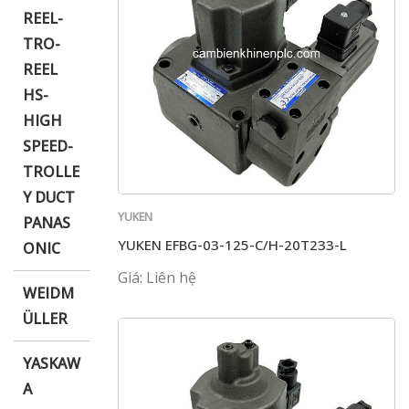
REEL-
TRO-
REEL
HS-
HIGH
SPEED-
TROLLE
Y DUCT
YUKEN
PANAS
YUKEN EFBG-03-125-C/H-20T233-L
ONIC
Giá: Liên hệ
WEIDM
ÜLLER
YASKAW
A