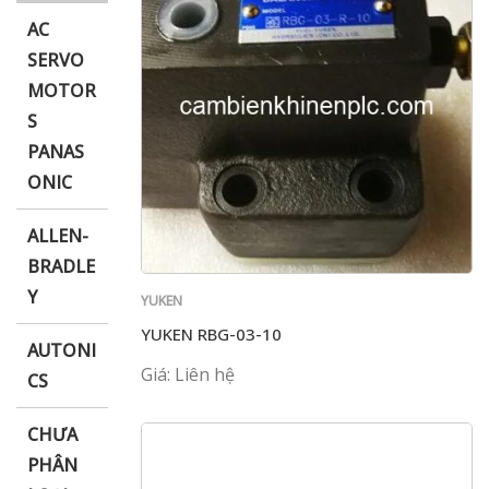
AC
SERVO
MOTOR
i XNK
S
PANAS
ONIC
ALLEN-
BRADLE
Y
YUKEN
YUKEN RBG-03-10
AUTONI
Giá: Liên hệ
CS
CHƯA
PHÂN