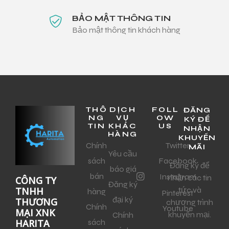
BẢO MẬT THÔNG TIN
Bảo mật thông tin khách hàng
THÔ
DỊCH
FOLL
ĐĂNG
NG
VỤ
OW
KÝ ĐỂ
TIN
KHÁC
US
NHẬN
HÀNG
KHUYẾN
Chính
Twitter
MÃI
Yêu cầu
sách
Facebook
Đăng ký để
báo giá
bán
Instagram
nhận các tin
CÔNG TY
Đăng ký
tức và
TNHH
hàng
Pinterest
đại ký
THƯƠNG
chương trình
Chính
Youtube
MẠI XNK
khuyến mại.
Chính
sách
HARITA