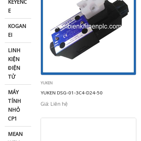
KEYENC
E
KOGAN
EI
LINH
KIỆN
ĐIỆN
TỬ
YUKEN
MÁY
YUKEN DSG-01-3C4-D24-50
TÍNH
Giá: Liên hệ
NHỎ
CP1
MEAN