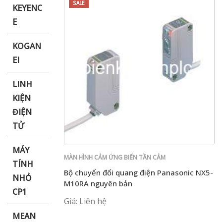
SALE
KEYENC
E
KOGAN
EI
LINH
KIỆN
ĐIỆN
TỬ
MÁY
MÀN HÌNH CẢM ỨNG BIẾN TẦN CẢM
TÍNH
BIẾN PLC PANASONIC
Bộ chuyển đổi quang điện Panasonic NX5-
NHỎ
M10RA nguyên bản
CP1
Giá: Liên hệ
MEAN