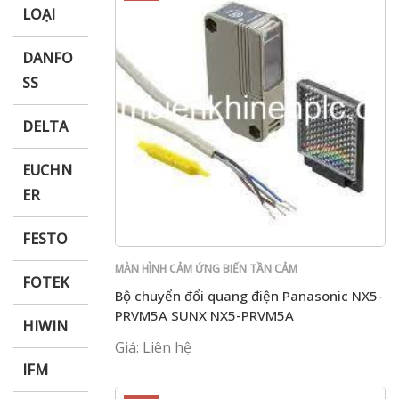
LOẠI
DANFO
SS
DELTA
EUCHN
ER
FESTO
MÀN HÌNH CẢM ỨNG BIẾN TẦN CẢM
FOTEK
BIẾN PLC PANASONIC
Bộ chuyển đổi quang điện Panasonic NX5-
PRVM5A SUNX NX5-PRVM5A
HIWIN
Giá: Liên hệ
IFM