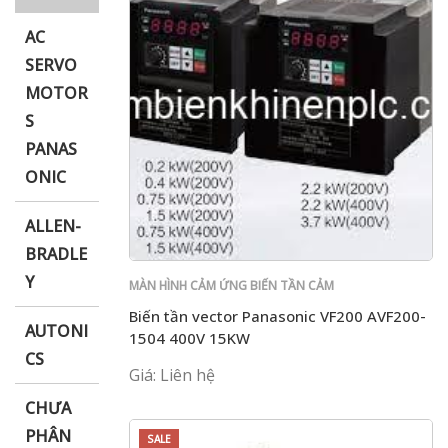
AC
SERVO
MOTOR
i XNK
S
PANAS
ONIC
ALLEN-
BRADLE
Y
MÀN HÌNH CẢM ỨNG BIẾN TẦN CẢM
BIẾN PLC PANASONIC
Biến tần vector Panasonic VF200 AVF200-
AUTONI
1504 400V 15KW
CS
Giá: Liên hệ
CHƯA
PHÂN
SALE