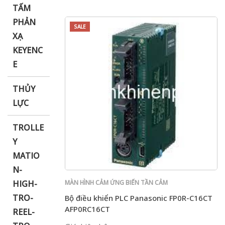
TẤM
PHẢN
SALE
XẠ
KEYENC
E
THỦY
LỰC
TROLLE
Y
MATIO
N-
HIGH-
MÀN HÌNH CẢM ỨNG BIẾN TẦN CẢM
BIẾN PLC PANASONIC
TRO-
Bộ điều khiển PLC Panasonic FP0R-C16CT
AFP0RC16CT
REEL-