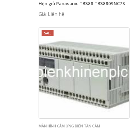
Hẹn giờ Panasonic TB388 TB38809NC7S
Giá: Liên hệ
SALE
MÀN HÌNH CẢM ỨNG BIẾN TẦN CẢM
BIẾN PLC PANASONIC