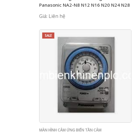
Panasonic NA2-N8 N12 N16 N20 N24 N28
D / P
Giá: Liên hệ
SALE
MÀN HÌNH CẢM ỨNG BIẾN TẦN CẢM
BIẾN PLC PANASONIC