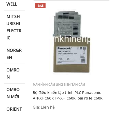
WELL
SALE
MITSH
UBISHI
ELECTR
IC
NORGR
EN
OMRO
N
MÀN HÌNH CẢM ỨNG BIẾN TẦN CẢM
OMRO
BIẾN PLC PANASONIC
Bộ điều khiển lập trình PLC Panasonic
N MỚI
AFPXHC60R FP-XH C60R loại rơ le C60R
Giá: Liên hệ
ORIENT