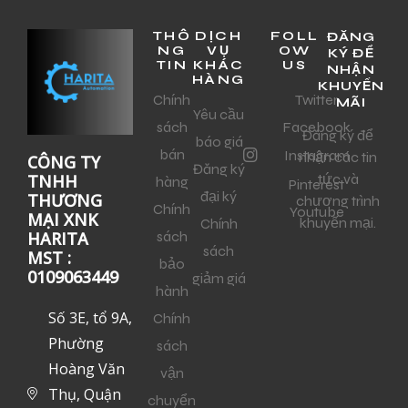
THÔ
DỊCH
FOLL
ĐĂNG
NG
VỤ
OW
KÝ ĐỂ
TIN
KHÁC
US
NHẬN
HÀNG
KHUYẾN
Chính
Twitter
MÃI
Yêu cầu
sách
Facebook
Đăng ký để
báo giá
bán
Instagram
nhận các tin
CÔNG TY
Đăng ký
tức và
TNHH
hàng
Pinterest
đại ký
THƯƠNG
chương trình
Chính
Youtube
MẠI XNK
khuyến mại.
Chính
sách
HARITA
sách
MST :
bảo
0109063449
giảm giá
hành
Số 3E, tổ 9A,
Chính
Phường
sách
Hoàng Văn
vận
Thụ, Quận
chuyển