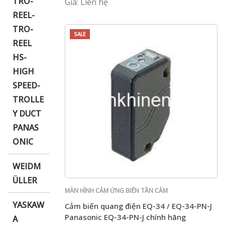
TRO-
Giá: Liên hệ
REEL-
TRO-
SALE
REEL
HS-
HIGH
SPEED-
TROLLE
Y DUCT
PANAS
ONIC
WEIDM
ÜLLER
MÀN HÌNH CẢM ỨNG BIẾN TẦN CẢM
BIẾN PLC PANASONIC
YASKAW
Cảm biến quang điện EQ-34 / EQ-34-PN-J
Panasonic EQ-34-PN-J chính hãng
A