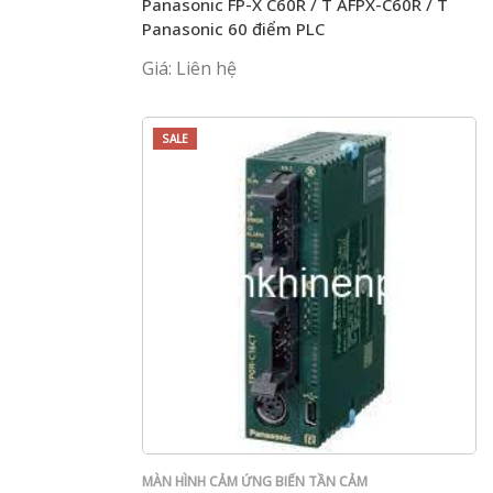
Panasonic FP-X C60R / T AFPX-C60R / T
Panasonic 60 điểm PLC
Giá: Liên hệ
SALE
MÀN HÌNH CẢM ỨNG BIẾN TẦN CẢM