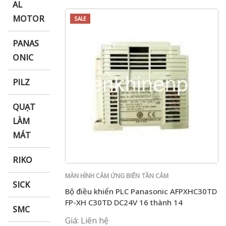
AL
MOTOR
SALE
PANAS
ONIC
PILZ
QUẠT
LÀM
MÁT
RIKO
MÀN HÌNH CẢM ỨNG BIẾN TẦN CẢM
SICK
BIẾN PLC PANASONIC
Bộ điều khiển PLC Panasonic AFPXHC30TD
FP-XH C30TD DC24V 16 thành 14
SMC
Giá: Liên hệ