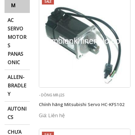
SALE
M
AC
i XNK
SERVO
MOTOR
S
PANAS
ONIC
ALLEN-
BRADLE
Y
- DÒNG MR-J2S
Chính hãng Mitsubishi Servo HC-KFS102
AUTONI
Giá: Liên hệ
CS
CHƯA
SALE