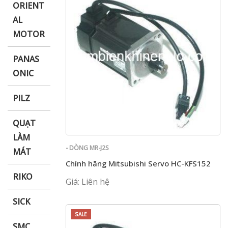
ORIENT
AL
MOTOR
PANAS
ONIC
PILZ
QUẠT
LÀM
- DÒNG MR-J2S
MÁT
Chính hãng Mitsubishi Servo HC-KFS152
RIKO
Giá: Liên hệ
SICK
SALE
SMC