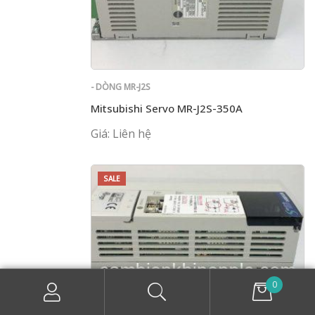
- DÒNG MR-J2S
Mitsubishi Servo MR-J2S-350A
Giá: Liên hệ
SALE
0