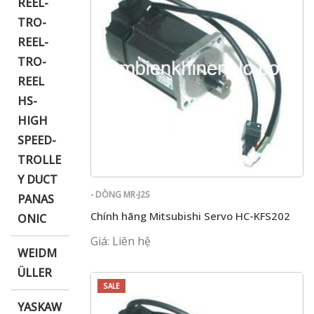
REEL-
TRO-
REEL-
TRO-
REEL
HS-
HIGH
SPEED-
TROLLE
Y DUCT
- DÒNG MR-J2S
PANAS
Chính hãng Mitsubishi Servo HC-KFS202
ONIC
Giá: Liên hệ
WEIDM
ÜLLER
SALE
YASKAW