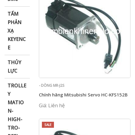
TẤM
PHẢN
XẠ
KEYENC
E
THỦY
LỰC
TROLLE
- DÒNG MR-J2S
Y
Chính hãng Mitsubishi Servo HC-KFS152B
MATIO
Giá: Liên hệ
N-
HIGH-
SALE
TRO-