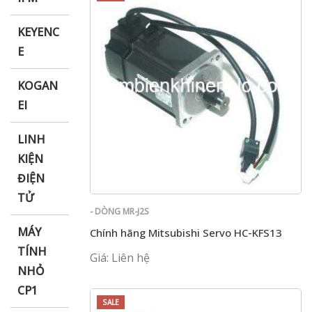
KEYENC
E
KOGAN
EI
LINH
KIỆN
ĐIỆN
TỬ
- DÒNG MR-J2S
MÁY
Chính hãng Mitsubishi Servo HC-KFS13
TÍNH
Giá: Liên hệ
NHỎ
CP1
SALE