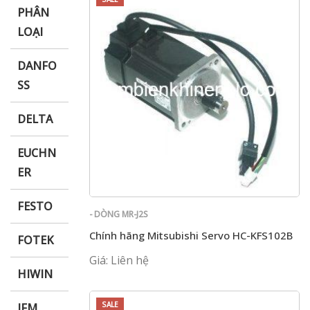
PHÂN
LOẠI
DANFO
SS
DELTA
EUCHN
ER
FESTO
- DÒNG MR-J2S
Chính hãng Mitsubishi Servo HC-KFS102B
FOTEK
Giá: Liên hệ
HIWIN
SALE
IFM