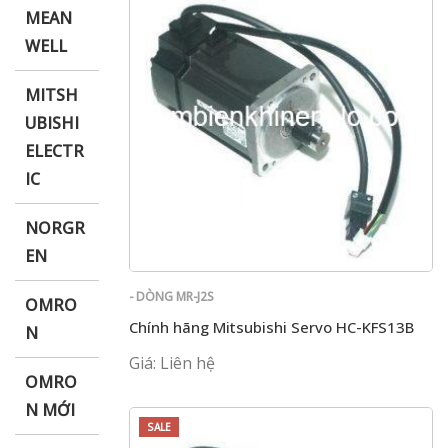
MEAN
WELL
MITSH
UBISHI
ELECTR
IC
NORGR
EN
- DÒNG MR-J2S
OMRO
Chính hãng Mitsubishi Servo HC-KFS13B
N
Giá: Liên hệ
OMRO
N MỚI
SALE