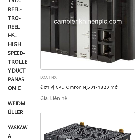
TRO-
REEL-
TRO-
REEL
HS-
HIGH
SPEED-
TROLLE
Y DUCT
LOẠT NX
PANAS
Đơn vị CPU Omron NJ501-1320 mới
ONIC
Giá: Liên hệ
WEIDM
ÜLLER
YASKAW
A