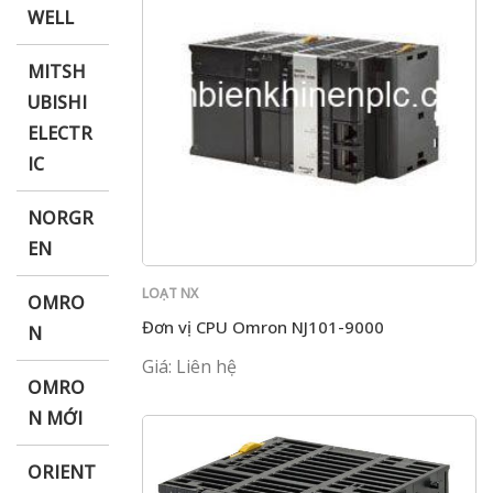
WELL
MITSH
UBISHI
ELECTR
IC
NORGR
EN
LOẠT NX
OMRO
Đơn vị CPU Omron NJ101-9000
N
Giá: Liên hệ
OMRO
N MỚI
ORIENT