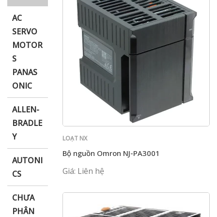
AC
SERVO
MOTOR
i XNK
S
PANAS
ONIC
ALLEN-
BRADLE
Y
LOẠT NX
Bộ nguồn Omron NJ-PA3001
AUTONI
Giá: Liên hệ
CS
CHƯA
PHÂN