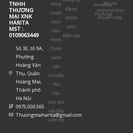
tức và
TNHH
hàng
Pinterest
đại ký
THƯƠNG
chương trình
Chính
Youtube
MẠI XNK
khuyến mại.
Chính
sách
HARITA
sách
MST :
bảo
0109063449
giảm giá
hành
Số 3E, tổ 9A,
Chính
Phường
sách
Hoàng Văn
vận
Thụ, Quận
chuyển
Hoàng Mai,
Yêu
Thành phố
cầu
Hà Nội
báo giá
0975.000.565
Hỏi đáp
Thuongmaiharita@gmail.com
Liên hệ