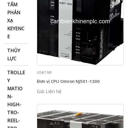
TẤM
PHẢN
XẠ
KEYENC
E
THỦY
LỰC
TROLLE
LOẠT NX
Y
Đơn vị CPU Omron NJ501-1300
MATIO
Giá: Liên hệ
N-
HIGH-
TRO-
REEL-