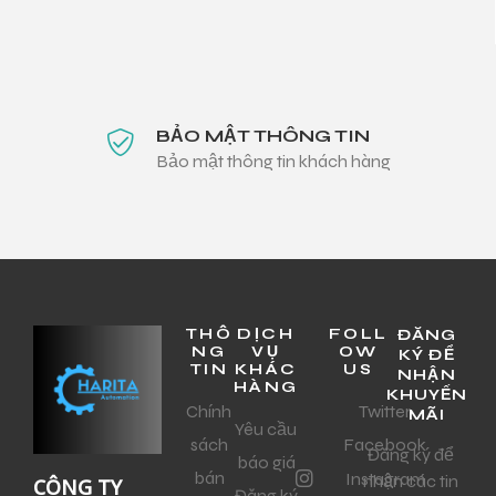
BẢO MẬT THÔNG TIN
Bảo mật thông tin khách hàng
THÔ
DỊCH
FOLL
ĐĂNG
NG
VỤ
OW
KÝ ĐỂ
TIN
KHÁC
US
NHẬN
HÀNG
KHUYẾN
Chính
Twitter
MÃI
Yêu cầu
sách
Facebook
Đăng ký để
báo giá
bán
Instagram
nhận các tin
CÔNG TY
Đăng ký