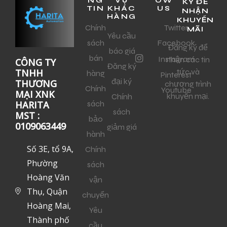
NG
VỤ
OW
KÝ ĐỂ
TIN
KHÁC
US
NHẬN
HÀNG
KHUYẾN
Chính
Twitter
MÃI
Yêu cầu
sách
Facebook
Đăng ký để
báo giá
bán
Instagram
nhận các tin
CÔNG TY
Đăng ký
tức và
TNHH
hàng
Pinterest
đại ký
THƯƠNG
chương trình
Chính
Youtube
MẠI XNK
khuyến mại.
Chính
sách
HARITA
sách
MST :
bảo
0109063449
giảm giá
hành
Số 3E, tổ 9A,
Chính
Phường
sách
Hoàng Văn
vận
Thụ, Quận
chuyển
Hoàng Mai,
Yêu
Thành phố
cầu