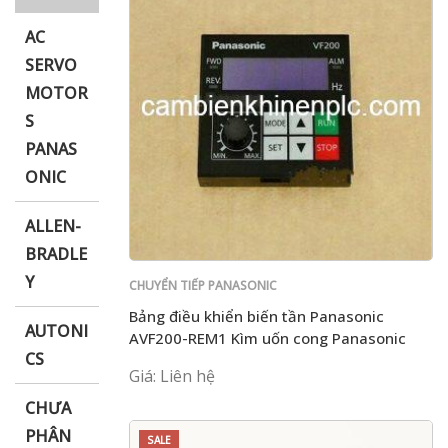
AC
SERVO
MOTOR
i XNK
S
PANAS
ONIC
ALLEN-
BRADLE
Y
CHUYỂN TIẾP PANASONIC
Bảng điều khiển biến tần Panasonic
AUTONI
AVF200-REM1 Kìm uốn cong Panasonic
CS
AXY52000FP VF200 biến tần
Giá: Liên hệ
CHƯA
PHÂN
SALE