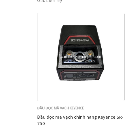
Giá: Liên hệ
ĐẦU ĐỌC MÃ VẠCH KEYENCE
Đầu đọc mã vạch chính hãng Keyence SR-
750