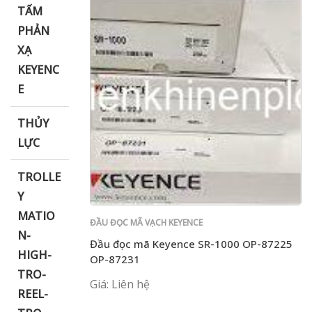
TẤM
PHẢN
XẠ
KEYENC
E
THỦY
LỰC
TROLLE
Y
MATIO
ĐẦU ĐỌC MÃ VẠCH KEYENCE
N-
Đầu đọc mã Keyence SR-1000 OP-87225
HIGH-
OP-87231
TRO-
Giá: Liên hệ
REEL-