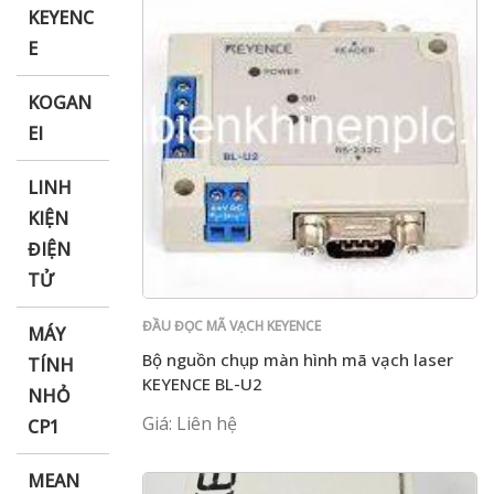
KEYENC
E
KOGAN
EI
LINH
KIỆN
ĐIỆN
TỬ
ĐẦU ĐỌC MÃ VẠCH KEYENCE
MÁY
Bộ nguồn chụp màn hình mã vạch laser
TÍNH
KEYENCE BL-U2
NHỎ
Giá: Liên hệ
CP1
MEAN