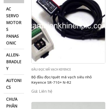
AC
SERVO
MOTOR
i XNK
S
PANAS
ONIC
ALLEN-
BRADLE
Y
ĐẦU ĐỌC MÃ VẠCH KEYENCE
Bộ đầu đọc/quét mã vạch siêu nhỏ
AUTONI
Keyence SR-710+ N-R2
CS
Giá: Liên hệ
CHƯA
PHÂN