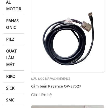
AL
MOTOR
PANAS
ONIC
PILZ
QUẠT
LÀM
MÁT
RIKO
ĐẦU ĐỌC MÃ VẠCH KEYENCE
Cảm biến Keyence OP-87527
SICK
Giá: Liên hệ
SMC