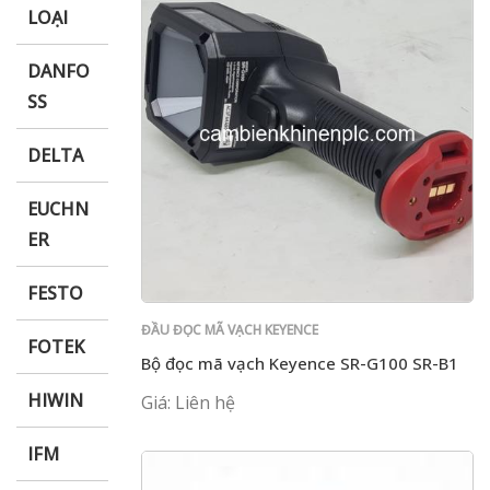
LOẠI
DANFO
SS
DELTA
EUCHN
ER
FESTO
ĐẦU ĐỌC MÃ VẠCH KEYENCE
FOTEK
Bộ đọc mã vạch Keyence SR-G100 SR-B1
HIWIN
Giá: Liên hệ
IFM