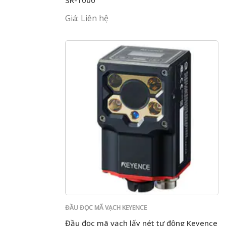
SR-1000
Giá: Liên hệ
ĐẦU ĐỌC MÃ VẠCH KEYENCE
Đầu đọc mã vạch lấy nét tự động Keyence