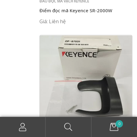
ĐẦU ĐỌC MÃ VẠCH KEYENCE
Điểm đọc mã Keyence SR-2000W
Giá: Liên hệ
0
ĐẦU ĐỌC MÃ VẠCH KEYENCE