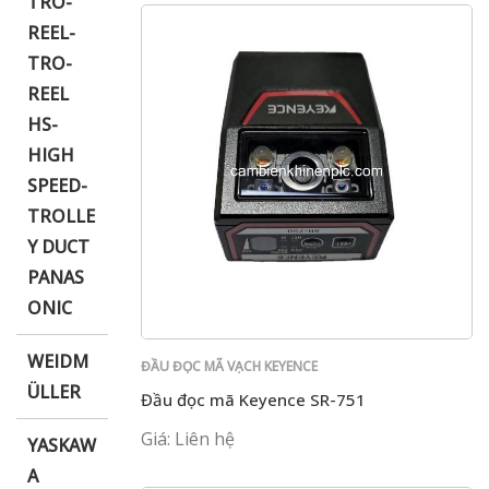
TRO-
REEL-
TRO-
REEL
HS-
HIGH
SPEED-
TROLLE
Y DUCT
PANAS
ONIC
WEIDM
ĐẦU ĐỌC MÃ VẠCH KEYENCE
ÜLLER
Đầu đọc mã Keyence SR-751
Giá: Liên hệ
YASKAW
A