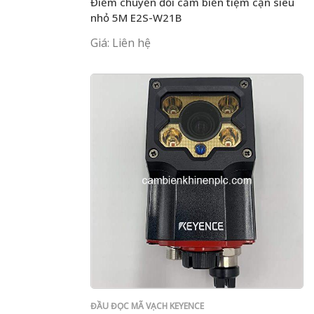
Điểm chuyển đổi cảm biến tiệm cận siêu
nhỏ 5M E2S-W21B
Giá: Liên hệ
ĐẦU ĐỌC MÃ VẠCH KEYENCE