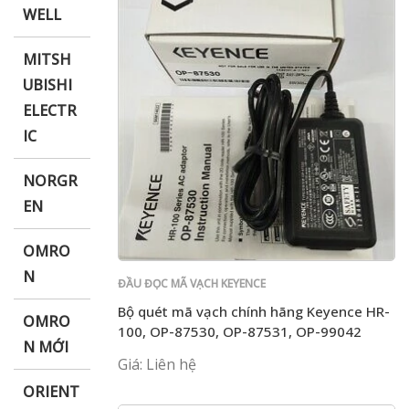
WELL
MITSH
UBISHI
ELECTR
IC
NORGR
EN
OMRO
N
ĐẦU ĐỌC MÃ VẠCH KEYENCE
Bộ quét mã vạch chính hãng Keyence HR-
OMRO
100, OP-87530, OP-87531, OP-99042
N MỚI
Giá: Liên hệ
ORIENT