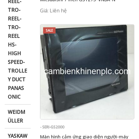
REEL-
TRO-
Giá: Liên hệ
REEL-
TRO-
SALE
REEL
HS-
HIGH
SPEED-
TROLLE
Y DUCT
PANAS
ONIC
WEIDM
ÜLLER
- SERI-GS2000
YASKAW
Màn hình cảm ứng giao diện người-máy