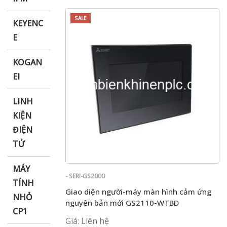
SALE
KEYENC
E
KOGAN
EI
LINH
KIỆN
ĐIỆN
TỬ
MÁY
- SERI-GS2000
TÍNH
Giao diện người-máy màn hình cảm ứng
NHỎ
nguyên bản mới GS2110-WTBD
CP1
Giá: Liên hệ