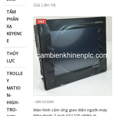
Giá: Liên hệ
TẤM
PHẢN
SALE
XẠ
KEYENC
E
THỦY
LỰC
TROLLE
Y
MATIO
N-
HIGH-
- SERI-GS2000
TRO-
Màn hình cảm ứng giao diện người-máy
Mitsubishi 7 inch GS1275-VNBA-N