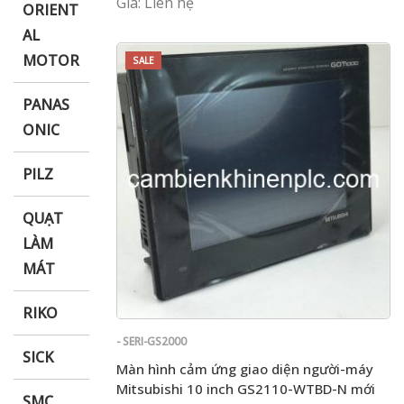
Giá: Liên hệ
ORIENT
AL
MOTOR
SALE
PANAS
ONIC
PILZ
QUẠT
LÀM
MÁT
RIKO
- SERI-GS2000
SICK
Màn hình cảm ứng giao diện người-máy
Mitsubishi 10 inch GS2110-WTBD-N mới
SMC