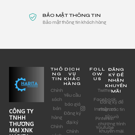
BẢO MẬT THÔNG TIN
Bảo mật thông tin khách hàng
THÔ
DỊCH
FOLL
ĐĂNG
NG
VỤ
OW
KÝ ĐỂ
TIN
KHÁC
US
NHẬN
HÀNG
KHUYẾN
Chính
Twitter
MÃI
Yêu cầu
sách
Facebook
Đăng ký để
báo giá
bán
Instagram
nhận các tin
CÔNG TY
Đăng ký
tức và
TNHH
hàng
Pinterest
đại ký
THƯƠNG
chương trình
Chính
Youtube
MẠI XNK
khuyến mại.
Chính