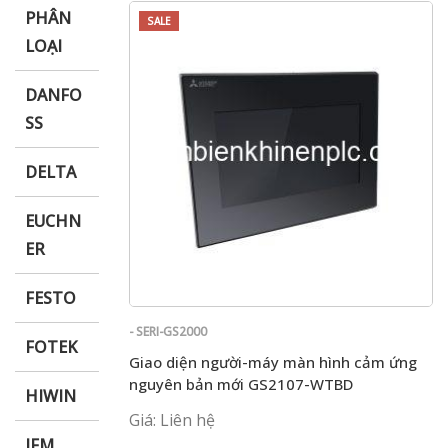
PHÂN
SALE
LOẠI
DANFO
SS
DELTA
EUCHN
ER
FESTO
- SERI-GS2000
FOTEK
Giao diện người-máy màn hình cảm ứng
nguyên bản mới GS2107-WTBD
HIWIN
Giá: Liên hệ
IFM