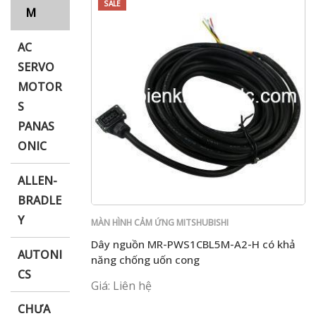
SALE
M
AC
i XNK
SERVO
MOTOR
S
PANAS
ONIC
ALLEN-
BRADLE
Y
MÀN HÌNH CẢM ỨNG MITSHUBISHI
Dây nguồn MR-PWS1CBL5M-A2-H có khả
AUTONI
năng chống uốn cong
CS
Giá: Liên hệ
CHƯA