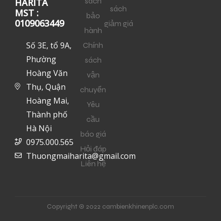
sách
HARITA
sách
MST :
bảo
0109063449
giảm giá
hành
Số 3E, tổ 9A,
Chính
Phường
sách
Hoàng Văn
vận
Thụ, Quận
chuyển
Hoàng Mai,
Yêu
Thành phố
cầu
Hà Nội
báo giá
0975.000.565
Hỏi đáp
Thuongmaiharita@gmail.com
Liên hệ
Copyright © 2022 cambienkhinenplc.com