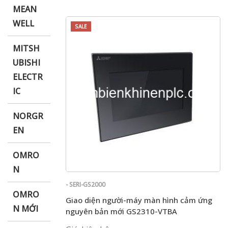
MEAN
WELL
SALE
MITSH
UBISHI
ELECTR
IC
NORGR
EN
OMRO
N
- SERI-GS2000
OMRO
Giao diện người-máy màn hình cảm ứng
N MỚI
nguyên bản mới GS2310-VTBA