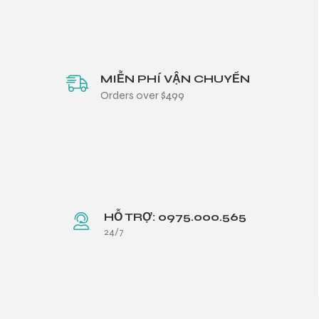
MIỄN PHÍ VẬN CHUYỂN
Orders over $499
HỖ TRỢ: 0975.000.565
24/7