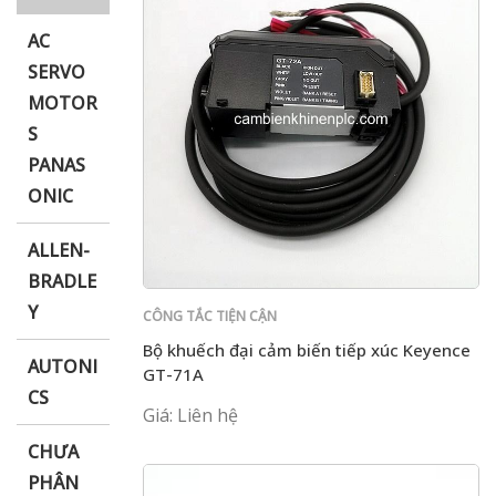
AC
SERVO
MOTOR
i XNK
S
PANAS
ONIC
ALLEN-
BRADLE
Y
CÔNG TẮC TIỆN CẬN
Bộ khuếch đại cảm biến tiếp xúc Keyence
AUTONI
GT-71A
CS
Giá: Liên hệ
CHƯA
PHÂN