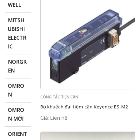
WELL
MITSH
UBISHI
ELECTR
IC
NORGR
EN
OMRO
N
CÔNG TẮC TIỆN CẬN
Bộ khuếch đại tiệm cận Keyence ES-M2
OMRO
Giá: Liên hệ
N MỚI
ORIENT