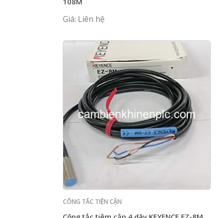
108M
Giá: Liên hệ
CÔNG TẮC TIỆN CẬN
Công tắc tiệm cận 4 dây KEYENCE EZ-8M