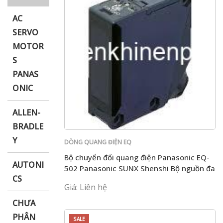
AC
SERVO
MOTOR
i XNK
S
PANAS
ONIC
ALLEN-
BRADLE
Y
DÒNG QUANG ĐIỆN EQ
Bộ chuyển đổi quang điện Panasonic EQ-
AUTONI
502 Panasonic SUNX Shenshi Bộ nguồn đa
CS
điện áp EQ-502
Giá: Liên hệ
CHƯA
PHÂN
SALE