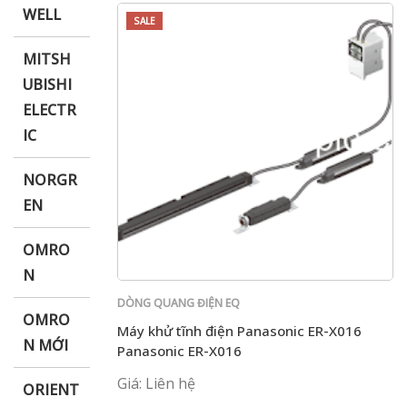
WELL
SALE
MITSH
UBISHI
ELECTR
IC
NORGR
EN
OMRO
N
DÒNG QUANG ĐIỆN EQ
OMRO
Máy khử tĩnh điện Panasonic ER-X016
N MỚI
Panasonic ER-X016
Giá: Liên hệ
ORIENT