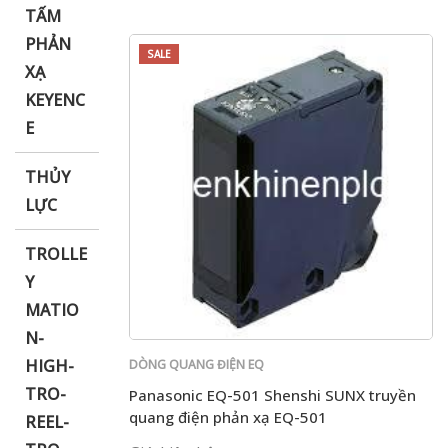
TẤM
PHẢN
SALE
XẠ
KEYENC
E
THỦY
LỰC
TROLLE
Y
MATIO
N-
HIGH-
DÒNG QUANG ĐIỆN EQ
TRO-
Panasonic EQ-501 Shenshi SUNX truyền
quang điện phản xạ EQ-501
REEL-