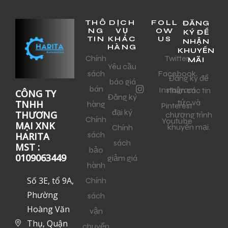
THÔ
DỊCH
FOLL
ĐĂNG
NG
VỤ
OW
KÝ ĐỂ
TIN
KHÁC
US
NHẬN
HÀNG
KHUYẾN
Chính
Twitter
MÃI
Yêu cầu
sách
Facebook
Đăng ký để
báo giá
bán
Instagram
nhận các tin
CÔNG TY
Đăng ký
tức và
TNHH
hàng
Pinterest
đại ký
THƯƠNG
chương trình
Chính
Youtube
MẠI XNK
khuyến mại.
Chính
sách
HARITA
sách
MST :
bảo
0109063449
giảm giá
hành
Số 3E, tổ 9A,
Chính
Phường
sách
Hoàng Văn
vận
Thụ, Quận
chuyển