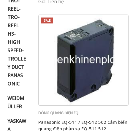
TRO-
Giá: Liên hệ
REEL-
TRO-
SALE
REEL
HS-
HIGH
SPEED-
TROLLE
Y DUCT
PANAS
ONIC
WEIDM
ÜLLER
DÒNG QUANG ĐIỆN EQ
YASKAW
Panasonic EQ-511 / EQ-512 502 Cảm biến
quang điện phản xạ EQ-511 512
A