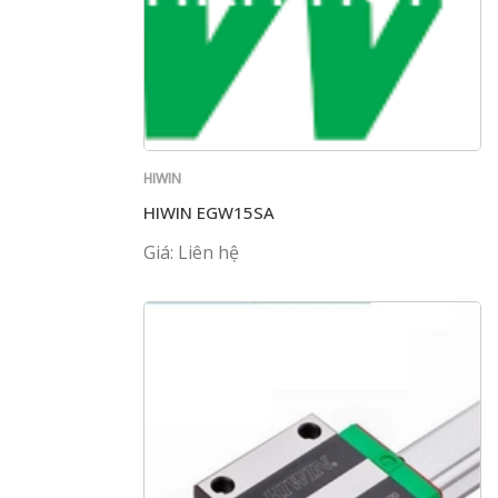
HIWIN
HIWIN EGW15SA
Giá: Liên hệ