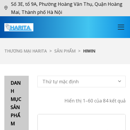
Số 3E, tổ 9A, Phường Hoàng Văn Thụ, Quận Hoàng
Mai, Thành phố Hà Nội
THƯƠNG MẠI HARITA
>
SẢN PHẨM
>
HIWIN
Thứ tự mặc định
DAN
H
MỤC
Hiển thị 1–60 của 84 kết quả
SẢN
PHẨ
M