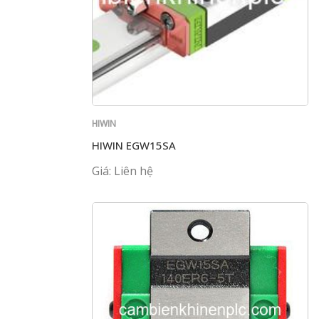
HIWIN
HIWIN EGW15SA
Giá: Liên hệ