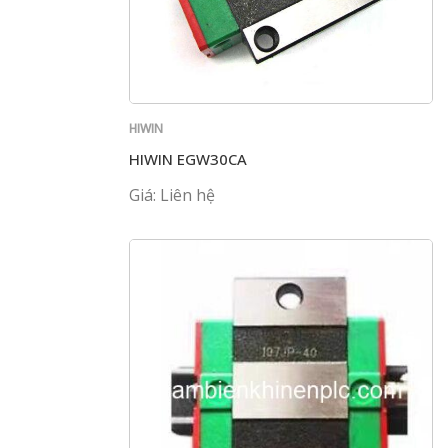
HIWIN
HIWIN EGW30CA
Giá: Liên hệ