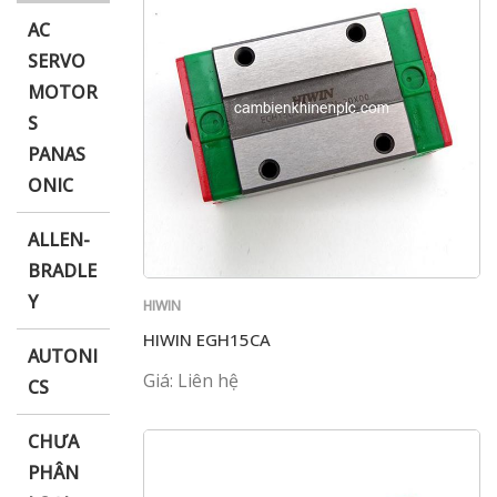
AC
SERVO
MOTOR
i XNK
S
PANAS
ONIC
ALLEN-
BRADLE
Y
HIWIN
HIWIN EGH15CA
AUTONI
Giá: Liên hệ
CS
CHƯA
PHÂN