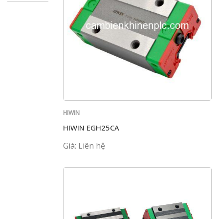
HIWIN
HIWIN EGH25CA
Giá: Liên hệ