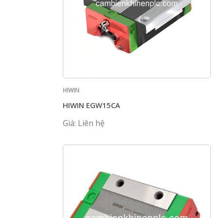
HIWIN
HIWIN EGW15CA
Giá: Liên hệ