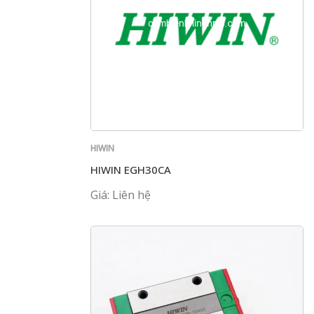
HIWIN
HIWIN EGH30CA
Giá: Liên hệ