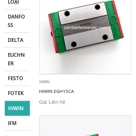
LOẠI
DANFO
SS
DELTA
EUCHN
ER
FESTO
HIWIN
HIWIN EGH15CA
FOTEK
Giá: Liên hệ
HIWIN
IFM