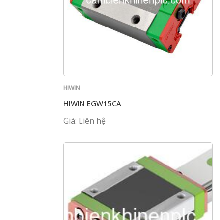
HIWIN
HIWIN EGW15CA
Giá: Liên hệ