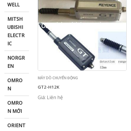
WELL
MITSH
UBISHI
ELECTR
IC
NORGR
EN
MÁY DÒ CHUYỂN ĐỘNG
OMRO
GT2-H12K
N
Giá: Liên hệ
OMRO
N MỚI
ORIENT