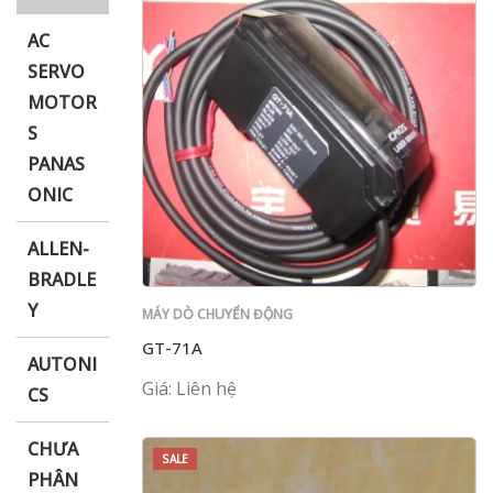
AC
SERVO
MOTOR
i XNK
S
PANAS
ONIC
ALLEN-
BRADLE
Y
MÁY DÒ CHUYỂN ĐỘNG
GT-71A
AUTONI
Giá: Liên hệ
CS
CHƯA
SALE
PHÂN