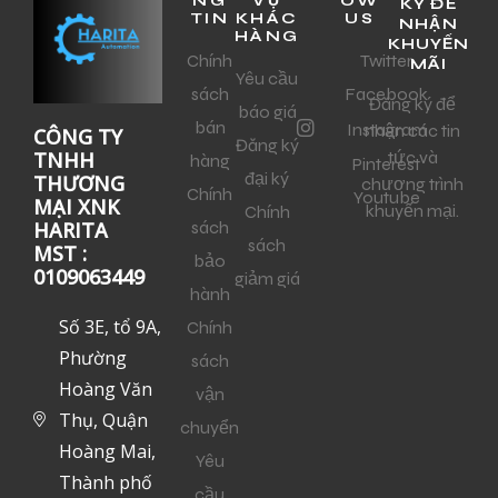
NG
VỤ
OW
KÝ ĐỂ
TIN
KHÁC
US
NHẬN
HÀNG
KHUYẾN
Chính
Twitter
MÃI
Yêu cầu
sách
Facebook
Đăng ký để
báo giá
bán
Instagram
nhận các tin
CÔNG TY
Đăng ký
tức và
TNHH
hàng
Pinterest
đại ký
THƯƠNG
chương trình
Chính
Youtube
MẠI XNK
khuyến mại.
Chính
sách
HARITA
sách
MST :
bảo
0109063449
giảm giá
hành
Số 3E, tổ 9A,
Chính
Phường
sách
Hoàng Văn
vận
Thụ, Quận
chuyển
Hoàng Mai,
Yêu
Thành phố
cầu