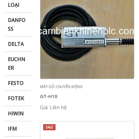
LOẠI
DANFO
SS
DELTA
EUCHN
ER
FESTO
MÁY DÒ CHUYỂN ĐỘNG
GT-H10
FOTEK
Giá: Liên hệ
HIWIN
SALE
IFM