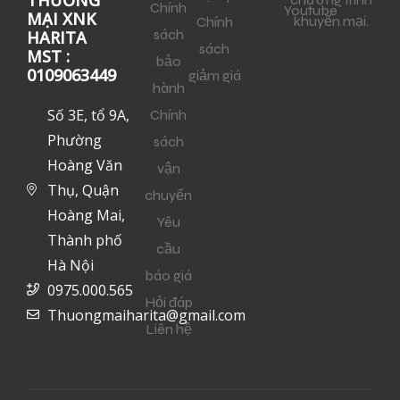
Chính
Youtube
MẠI XNK
khuyến mại.
Chính
sách
HARITA
sách
MST :
bảo
0109063449
giảm giá
hành
Số 3E, tổ 9A,
Chính
Phường
sách
Hoàng Văn
vận
Thụ, Quận
chuyển
Hoàng Mai,
Yêu
Thành phố
cầu
Hà Nội
báo giá
0975.000.565
Hỏi đáp
Thuongmaiharita@gmail.com
Liên hệ