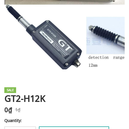
i XNK
SALE
GT2-H12K
0
₫
1
₫
Quantity: