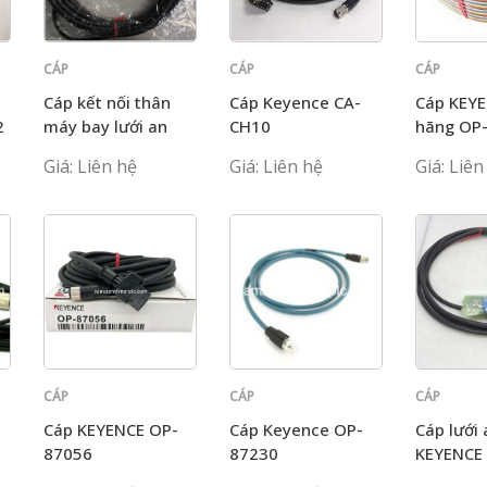
CÁP
CÁP
CÁP
KEYENCE
KEYENCE
KEYENCE
Cáp kết nối thân
Cáp Keyence CA-
Cáp KEYE
2
máy bay lưới an
CH10
hãng OP
toàn Keyence GL-
Giá: Liên hệ
Giá: Liên hệ
Giá: Liên
RP10N
CÁP
CÁP
CÁP
KEYENCE
KEYENCE
KEYENCE
Cáp KEYENCE OP-
Cáp Keyence OP-
Cáp lưới
87056
87230
KEYENCE