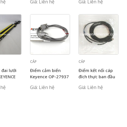
 hệ
Giá: Liên hệ
Giá: Liên hệ
CÁP
CÁP
KEYENCE
KEYENCE
 đai lưới
Điểm cảm biến
Điểm kết nối cáp
KEYENCE
Keyence OP-27937
đích thực ban đầu
H GL-SP5P
Keyence OP-88095
 hệ
Giá: Liên hệ
Giá: Liên hệ
H