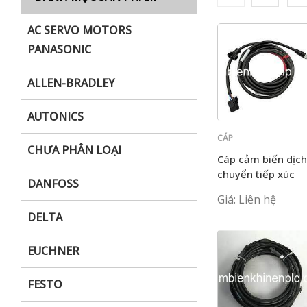
AC SERVO MOTORS
PANASONIC
i XNK
ALLEN-BRADLEY
AUTONICS
CÁP
CHƯA PHÂN LOẠI
KEYENCE
Cáp cảm biến dịch
chuyển tiếp xúc
DANFOSS
Keyence GT2-
Giá: Liên hệ
CH2M
DELTA
EUCHNER
FESTO