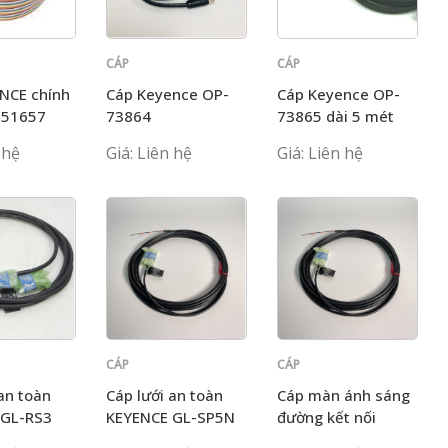
CÁP
CÁP
KEYENCE
KEYENCE
NCE chính
Cáp Keyence OP-
Cáp Keyence OP-
-51657
73864
73865 dài 5 mét
 hệ
Giá: Liên hệ
Giá: Liên hệ
CÁP
CÁP
KEYENCE
KEYENCE
 an toàn
Cáp lưới an toàn
Cáp màn ánh sáng
 GL-RS3
KEYENCE GL-SP5N
đường kết nối
Keyence GL-SP5N