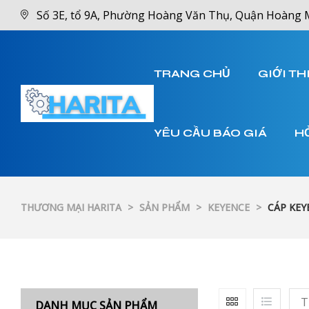
Số 3E, tổ 9A, Phường Hoàng Văn Thụ, Quận Hoàng 
TRANG CHỦ
GIỚI TH
YÊU CẦU BÁO GIÁ
H
THƯƠNG MẠI HARITA
>
SẢN PHẨM
>
KEYENCE
>
CÁP KEY
T
DANH MỤC SẢN PHẨM