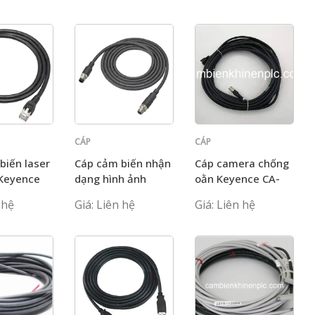
CÁP
CÁP
KEYENCE
KEYENCE
biến laser
Cáp cảm biến nhận
Cáp camera chống
Keyence
dạng hình ảnh
oằn Keyence CA-
0
Keyence AI OP-
CN10R 10m
 hệ
Giá: Liên hệ
Giá: Liên hệ
88648