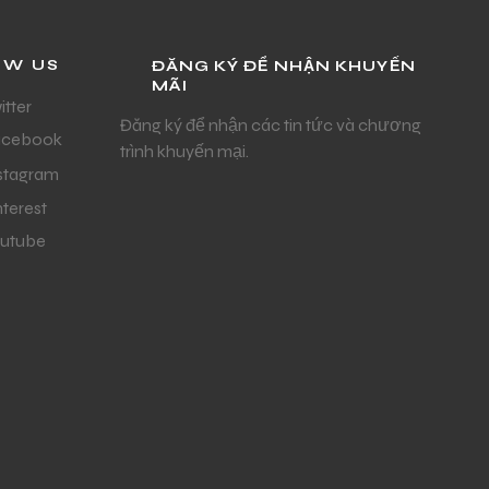
OW US
ĐĂNG KÝ ĐỂ NHẬN KHUYẾN
MÃI
itter
Đăng ký để nhận các tin tức và chương
acebook
trình khuyến mại.
stagram
nterest
utube