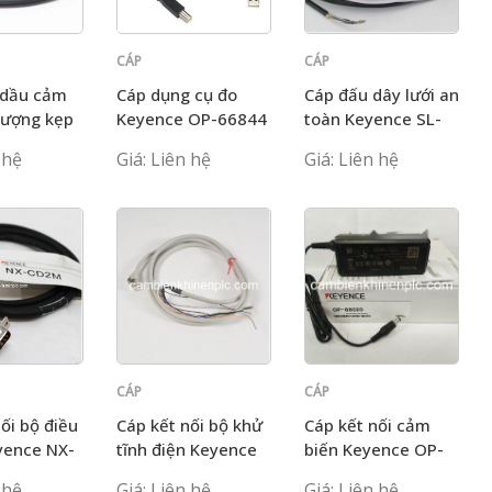
CÁP
CÁP
KEYENCE
KEYENCE
 dầu cảm
Cáp dụng cụ đo
Cáp đấu dây lưới an
 lượng kẹp
Keyence OP-66844
toàn Keyence SL-
 OP-87641
VP7N-R
 hệ
Giá: Liên hệ
Giá: Liên hệ
CÁP
CÁP
KEYENCE
KEYENCE
ối bộ điều
Cáp kết nối bộ khử
Cáp kết nối cảm
yence NX-
tĩnh điện Keyence
biến Keyence OP-
SJ-C2U
88020
 hệ
Giá: Liên hệ
Giá: Liên hệ