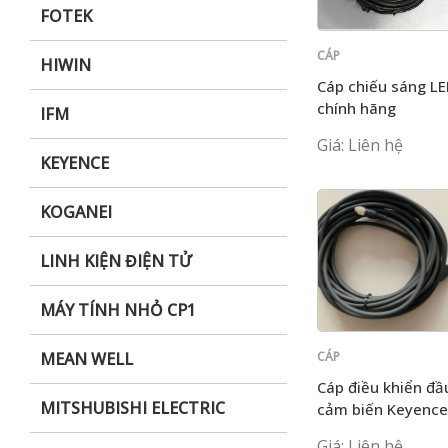
FOTEK
CÁP
HIWIN
KEYENCE
Cáp chiếu sáng L
chính hãng
IFM
Keyence CA-D5
Giá: Liên hệ
KEYENCE
KOGANEI
LINH KIỆN ĐIỆN TỬ
MÁY TÍNH NHỎ CP1
CÁP
MEAN WELL
KEYENCE
Cáp điều khiển đầ
MITSHUBISHI ELECTRIC
cảm biến Keyence
CB-B10
Giá: Liên hệ