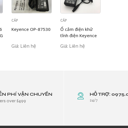
CÁP
CÁP
KEYENCE
KEYENCE
6
Keyence OP-87530
Ổ cắm điện khử
IG
tĩnh điện Keyence
SJ-U1
Giá: Liên hệ
Giá: Liên hệ
ỄN PHÍ VẬN CHUYỂN
HỖ TRỢ: 0975.
24/7
ers over $499