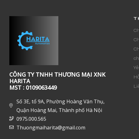
T
Ch
Ch
Ch
ch
Yê
CÔNG TY TNHH THƯƠNG MẠI XNK
Hỏ
HARITA
Li
MST : 0109063449
Số 3E, tổ 9A, Phường Hoàng Văn Thụ,
Quận Hoàng Mai, Thành phố Hà Nội
0975.000.565
Thuongmaiharita@gmail.com