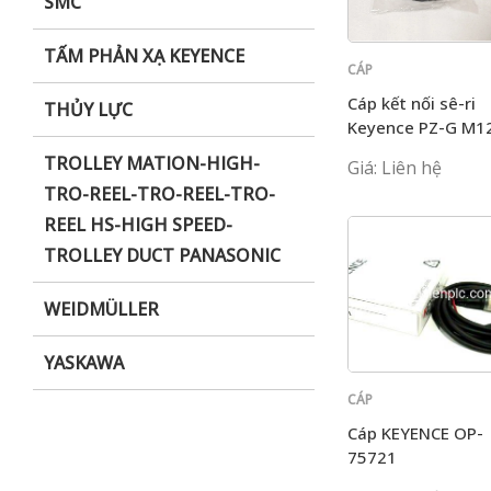
SMC
TẤM PHẢN XẠ KEYENCE
CÁP
KEYENCE
Cáp kết nối sê-ri
THỦY LỰC
Keyence PZ-G M1
OP-85502
TROLLEY MATION-HIGH-
Giá: Liên hệ
TRO-REEL-TRO-REEL-TRO-
REEL HS-HIGH SPEED-
TROLLEY DUCT PANASONIC
WEIDMÜLLER
YASKAWA
CÁP
KEYENCE
Cáp KEYENCE OP-
75721