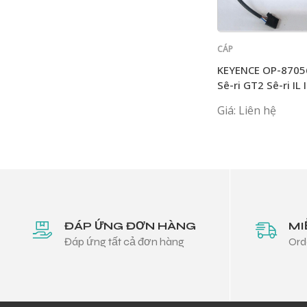
CÁP
KEYENCE
KEYENCE OP-8705
Sê-ri GT2 Sê-ri IL 
Sê-ri GV M8
Giá: Liên hệ
ĐÁP ỨNG ĐƠN HÀNG
MI
Đáp ứng tất cả đơn hàng
Ord