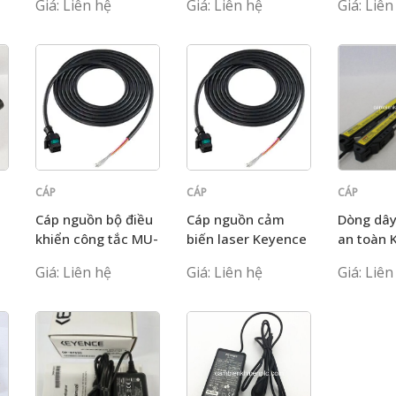
Giá: Liên hệ
Giá: Liên hệ
Giá: Liên
CÁP
CÁP
CÁP
KEYENCE
KEYENCE
KEYENCE
Cáp nguồn bộ điều
Cáp nguồn cảm
Dòng dây
khiển công tắc MU-
biến laser Keyence
an toàn 
CB2/CB4
MU-CB8
GL-S20S
Giá: Liên hệ
Giá: Liên hệ
Giá: Liên
GL-S20S