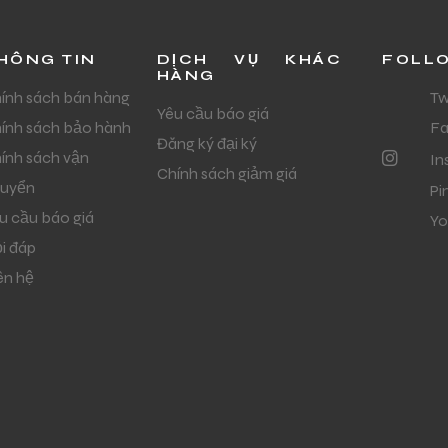
HÔNG TIN
DỊCH VỤ KHÁC
FOLL
HÀNG
ính sách bán hàng
Tw
Yêu cầu báo giá
ính sách bảo hành
F
Đăng ký đại ký
ính sách vận
In
Chính sách giảm giá
uyển
Pi
u cầu báo giá
Yo
i đáp
ên hệ