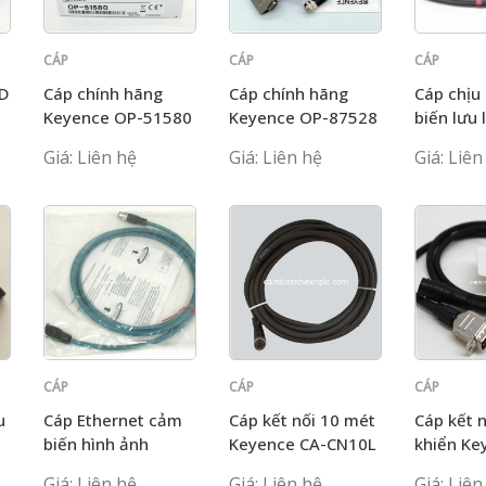
CÁP
CÁP
CÁP
KEYENCE
KEYENCE
KEYENCE
ED
Cáp chính hãng
Cáp chính hãng
Cáp chịu
Keyence OP-51580
Keyence OP-87528
biến lưu
Keyence
Giá: Liên hệ
Giá: Liên hệ
Giá: Liên
CÁP
CÁP
CÁP
KEYENCE
KEYENCE
KEYENCE
u
Cáp Ethernet cảm
Cáp kết nối 10 mét
Cáp kết n
biến hình ảnh
Keyence CA-CN10L
khiển Ke
KEYENCE OP-87457
CD2M
Giá: Liên hệ
Giá: Liên hệ
Giá: Liên