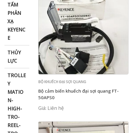
TẤM
PHẢN
XẠ
KEYENC
E
THỦY
LỰC
TROLLE
BỘ KHUẾCH ĐẠI SỢI QUANG
Y
Bộ cảm biến khuếch đại sợi quang FT-
MATIO
50APS0
N-
Giá: Liên hệ
HIGH-
TRO-
REEL-