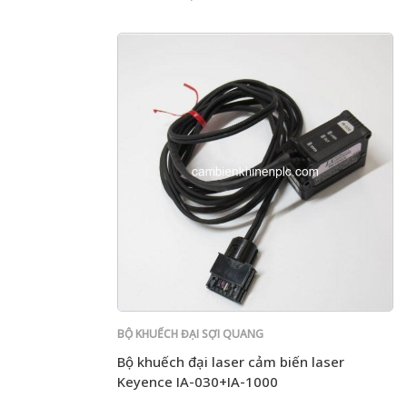
BỘ KHUẾCH ĐẠI SỢI QUANG
Bộ khuếch đại laser cảm biến laser
Keyence IA-030+IA-1000