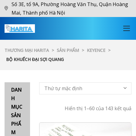
Số 3E, tổ 9A, Phường Hoàng Văn Thụ, Quận Hoàng
Mai, Thành phố Hà Nội
THƯƠNG MẠI HARITA
>
SẢN PHẨM
>
KEYENCE
>
BỘ KHUẾCH ĐẠI SỢI QUANG
Thứ tự mặc định
DAN
H
MỤC
Hiển thị 1–60 của 143 kết quả
SẢN
PHẨ
M