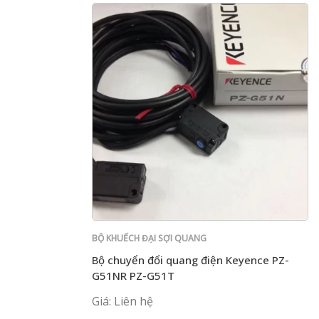
BỘ KHUẾCH ĐẠI SỢI QUANG
Bộ chuyển đổi quang điện Keyence PZ-
G51NR PZ-G51T
Giá: Liên hệ