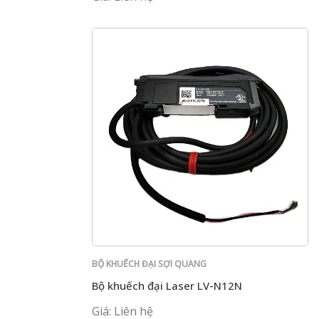
BỘ KHUẾCH ĐẠI SỢI QUANG
Bộ khuếch đại Laser LV-N12N
Giá: Liên hệ