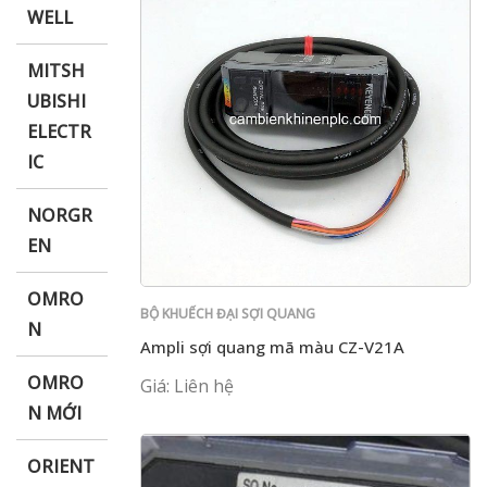
WELL
MITSH
UBISHI
ELECTR
IC
NORGR
EN
OMRO
BỘ KHUẾCH ĐẠI SỢI QUANG
N
Ampli sợi quang mã màu CZ-V21A
OMRO
Giá: Liên hệ
N MỚI
ORIENT