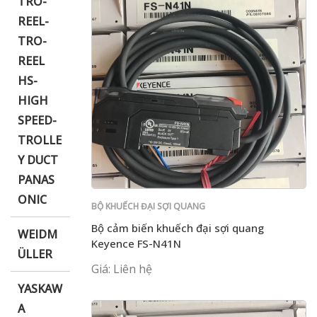
TRO-
REEL-
TRO-
REEL
HS-
HIGH
SPEED-
TROLLE
Y DUCT
PANAS
ONIC
BỘ KHUẾCH ĐẠI SỢI QUANG
Bộ cảm biến khuếch đại sợi quang
WEIDM
Keyence FS-N41N
ÜLLER
Giá: Liên hệ
YASKAW
A