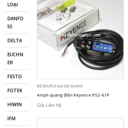
LOẠI
DANFO
SS
DELTA
EUCHN
ER
FESTO
BỘ KHUẾCH ĐẠI SỢI QUANG
FOTEK
Ampli quang điện Keyence PS2-61P
HIWIN
Giá: Liên hệ
IFM