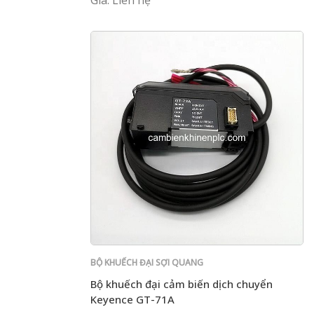
BỘ KHUẾCH ĐẠI SỢI QUANG
Bộ khuếch đại cảm biến dịch chuyển
Keyence GT-71A