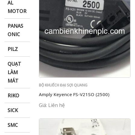
AL
MOTOR
PANAS
ONIC
PILZ
QUẠT
LÀM
MÁT
BỘ KHUẾCH ĐẠI SỢI QUANG
Amply Keyence FS-V21SO (2500)
RIKO
Giá: Liên hệ
SICK
SMC