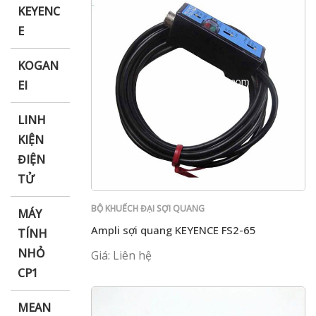
KEYENC
E
KOGAN
EI
LINH
KIỆN
ĐIỆN
TỬ
BỘ KHUẾCH ĐẠI SỢI QUANG
MÁY
Ampli sợi quang KEYENCE FS2-65
TÍNH
NHỎ
Giá: Liên hệ
CP1
MEAN