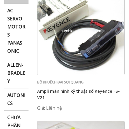
AC
SERVO
MOTOR
i XNK
S
PANAS
ONIC
ALLEN-
BRADLE
Y
BỘ KHUẾCH ĐẠI SỢI QUANG
Ampli màn hình kỹ thuật số Keyence FS-
AUTONI
V21
CS
Giá: Liên hệ
CHƯA
PHÂN