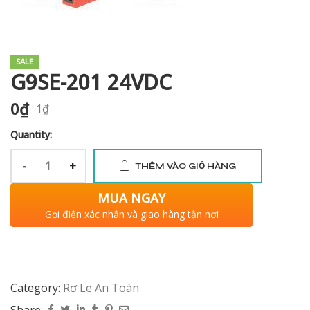
SALE
i XNK
G9SE-201 24VDC
0
₫
1
₫
Quantity:
-
+
THÊM VÀO GIỎ HÀNG
MUA NGAY
Gọi điện xác nhận và giao hàng tận nơi
Category:
Rơ Le An Toàn