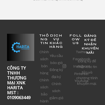
THÔ
DỊCH
FOLL
ĐĂNG
NG
VỤ
OW
KÝ ĐỂ
TIN
KHÁC
US
NHẬN
HÀNG
KHUYẾN
Chính
Twitter
MÃI
Yêu cầu
sách
Facebook
Đăng ký để
báo giá
bán
Instagram
nhận các tin
CÔNG TY
Đăng ký
tức và
TNHH
hàng
Pinterest
đại ký
THƯƠNG
chương trình
Chính
Youtube
MẠI XNK
khuyến mại.
Chính
sách
HARITA
sách
MST :
bảo
0109063449
giảm giá
hành