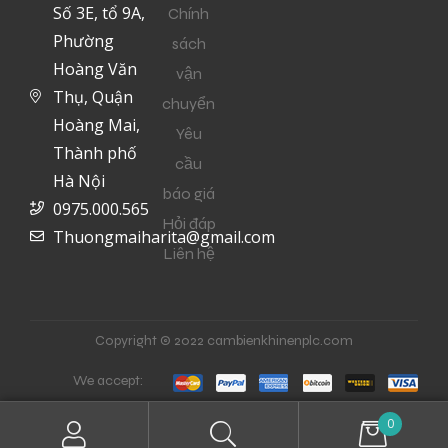
Số 3E, tổ 9A,
Chính
Phường
sách
Hoàng Văn
vận
Thụ, Quận
chuyển
Hoàng Mai,
Yêu
Thành phố
cầu
Hà Nội
báo giá
0975.000.565
Hỏi đáp
Thuongmaiharita@gmail.com
Liên hệ
Copyright © 2022 cambienkhinenplc.com
We accept:
0