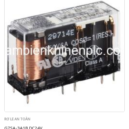
RƠ LE AN TOÀN
G7SA-3A1B DC24V