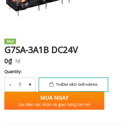
i XNK
SALE
G7SA-3A1B DC24V
0
₫
1
₫
Quantity:
-
+
THÊM VÀO GIỎ HÀNG
MUA NGAY
Gọi điện xác nhận và giao hàng tận nơi