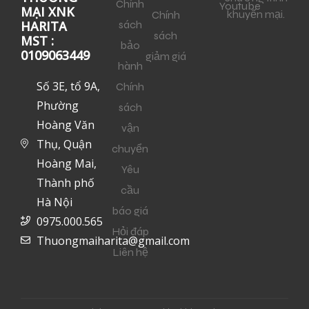
Chính
Youtube
MẠI XNK
khuyến mại.
Chính
sách
HARITA
sách
MST :
bảo
0109063449
giảm giá
hành
Số 3E, tổ 9A,
Chính
Phường
sách
Hoàng Văn
vận
Thụ, Quận
chuyển
Hoàng Mai,
Yêu
Thành phố
cầu
Hà Nội
báo giá
0975.000.565
Hỏi đáp
Thuongmaiharita@gmail.com
Liên hệ