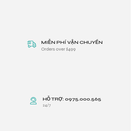
MIỄN PHÍ VẬN CHUYỂN
Orders over $499
HỖ TRỢ: 0975.000.565
24/7