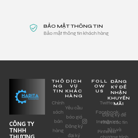
BẢO MẬT THÔNG TIN
Bảo mật thông tin khách hàng
THÔ
DỊCH
FOLL
ĐĂNG
NG
VỤ
OW
KÝ ĐỂ
TIN
KHÁC
US
NHẬN
HÀNG
KHUYẾN
Chính
Twitter
MÃI
Yêu cầu
sách
Facebook
Đăng ký để
báo giá
bán
Instagram
nhận các tin
CÔNG TY
Đăng ký
tức và
TNHH
hàng
Pinterest
đại ký
THƯƠNG
chương trình