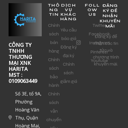
THÔ
DỊCH
FOLL
ĐĂNG
NG
VỤ
OW
KÝ ĐỂ
TIN
KHÁC
US
NHẬN
HÀNG
KHUYẾN
Chính
Twitter
MÃI
Yêu cầu
sách
Facebook
Đăng ký để
báo giá
bán
Instagram
nhận các tin
CÔNG TY
Đăng ký
tức và
TNHH
hàng
Pinterest
đại ký
THƯƠNG
chương trình
Chính
Youtube
MẠI XNK
khuyến mại.
Chính
sách
HARITA
sách
MST :
bảo
0109063449
giảm giá
hành
Số 3E, tổ 9A,
Chính
Phường
sách
Hoàng Văn
vận
Thụ, Quận
chuyển
Hoàng Mai,