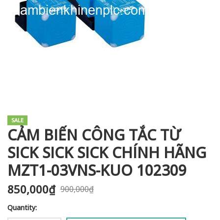
i XNK
SALE
CẢM BIẾN CÔNG TẮC TỪ
SICK SICK SICK CHÍNH HÃNG
MZT1-03VNS-KUO 102309
850,000
₫
900,000
₫
Quantity: