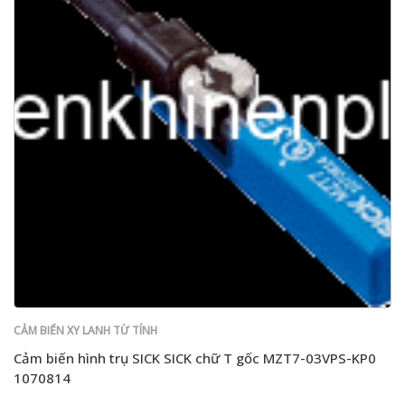
CẢM BIẾN XY LANH TỪ TÍNH
Cảm biến hình trụ SICK SICK chữ T gốc MZT7-03VPS-KP0
1070814