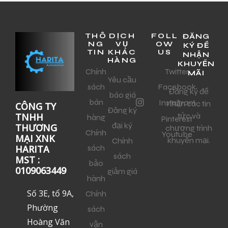
THÔ
DỊCH
FOLL
ĐĂNG
NG
VỤ
OW
KÝ ĐỂ
TIN
KHÁC
US
NHẬN
HÀNG
KHUYẾN
Chính
Twitter
MÃI
Yêu cầu
sách
Facebook
Đăng ký để
báo giá
bán
Instagram
nhận các tin
CÔNG TY
Đăng ký
tức và
TNHH
hàng
Pinterest
đại ký
THƯƠNG
chương trình
Chính
Youtube
MẠI XNK
khuyến mại.
Chính
sách
HARITA
sách
MST :
bảo
0109063449
giảm giá
hành
Số 3E, tổ 9A,
Chính
Phường
sách
Hoàng Văn
vận