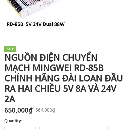
i XNK
SALE
NGUỒN ĐIỆN CHUYỂN
MẠCH MINGWEI RD-85B
CHÍNH HÃNG ĐÀI LOAN ĐẦU
RA HAI CHIỀU 5V 8A VÀ 24V
2A
650,000
₫
664,000
₫
Quantity: