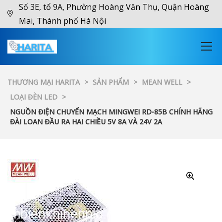
Số 3E, tổ 9A, Phường Hoàng Văn Thụ, Quận Hoàng
Mai, Thành phố Hà Nội
THƯƠNG MẠI HARITA
>
SẢN PHẨM
>
MEAN WELL
>
LOẠI ĐÈN LED
>
NGUỒN ĐIỆN CHUYỂN MẠCH MINGWEI RD-85B CHÍNH HÃNG
ĐÀI LOAN ĐẦU RA HAI CHIỀU 5V 8A VÀ 24V 2A