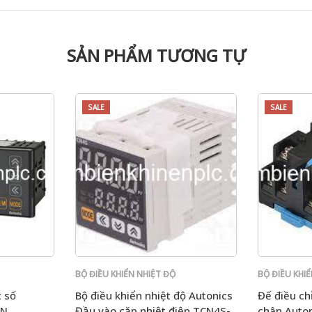
SẢN PHẨM TƯƠNG TỰ
SALE
SALE
BỘ ĐIỀU KHIỂN NHIỆT ĐỘ
BỘ ĐIỀU KHI
t số
Bộ điều khiển nhiệt độ Autonics
Đế điều chỉ
CN
Đầu vào cặp nhiệt điện TCN4S-
chân Auton