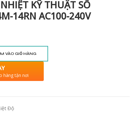
 NHIỆT KỸ THUẬT SỐ
M-14RN AC100-240V
M VÀO GIỎ HÀNG
AY
o hàng tận nơi
iệt Độ