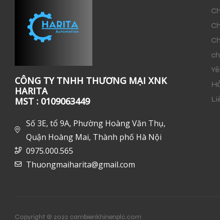
Ch
Ch
Ch
ch
Yê
CÔNG TY TNHH THƯƠNG MẠI XNK
Hỏ
HARITA
Li
MST : 0109063449
Số 3E, tổ 9A, Phường Hoàng Văn Thụ,
Quận Hoàng Mai, Thành phố Hà Nội
0975.000.565
Thuongmaiharita@gmail.com
Copyright © 2022 cambienkhinenplc.com