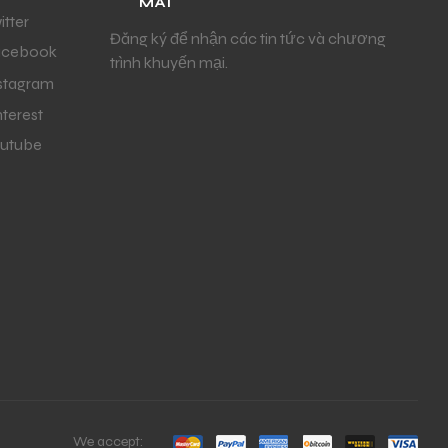
MÃI
itter
Đăng ký để nhận các tin tức và chương
acebook
trình khuyến mại.
stagram
nterest
utube
We accept: