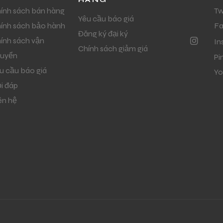
ính sách bán hàng
Tw
Yêu cầu báo giá
ính sách bảo hành
F
Đăng ký đại ký
ính sách vận
In
Chính sách giảm giá
uyển
Pi
u cầu báo giá
Yo
i đáp
ên hệ