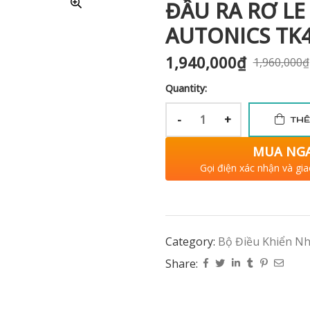
ĐẦU RA RƠ LE
AUTONICS TK4
1,940,000
₫
1,960,000
₫
Quantity:
-
+
THÊ
MUA NG
Gọi điện xác nhận và gia
Category:
Bộ Điều Khiển Nh
Share: