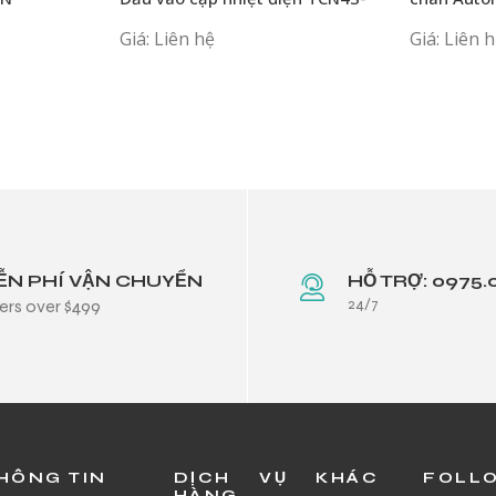
24R
hãng
Giá: Liên hệ
Giá: Liên 
ỄN PHÍ VẬN CHUYỂN
HỖ TRỢ: 0975.
24/7
ers over $499
HÔNG TIN
DỊCH VỤ KHÁC
FOLL
HÀNG