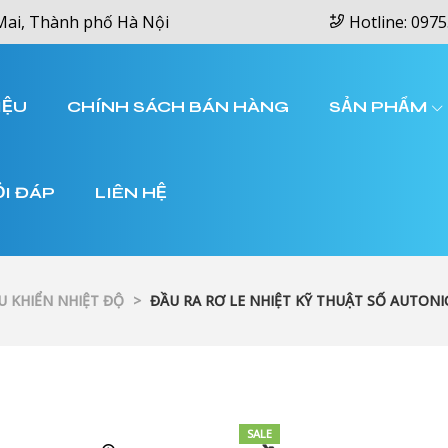
Mai, Thành phố Hà Nội
Hotline: 0975
IỆU
CHÍNH SÁCH BÁN HÀNG
SẢN PHẨM
ỎI ĐÁP
LIÊN HỆ
U KHIỂN NHIỆT ĐỘ
>
ĐẦU RA RƠ LE NHIỆT KỸ THUẬT SỐ AUTONI
SALE