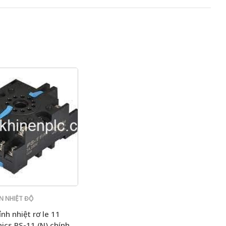
ỂN NHIỆT ĐỘ
nh nhiệt rơ le 11
ics PS-11 (N) chính