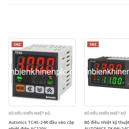
SALE
SALE
BỘ ĐIỀU KHIỂN NHIỆT ĐỘ
BỘ ĐIỀU KHIỂN NHIỆT ĐỘ
Autonics TC4S-24R đầu vào cặp
Bộ điều nhiệt kỹ thuậ
nhiệt điện AC220V
AUTONICS TK4W-24