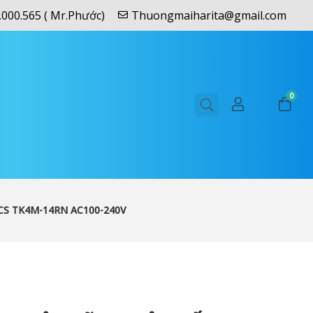
.000.565 ( Mr.Phước)
Thuongmaiharita@gmail.com
0
CS TK4M-14RN AC100-240V