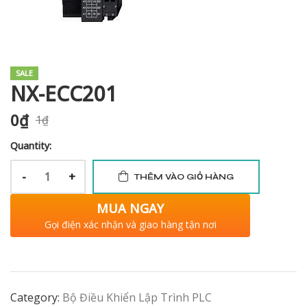
i XNK
SALE
NX-ECC201
0
₫
1
₫
Quantity:
-
+
THÊM VÀO GIỎ HÀNG
MUA NGAY
Gọi điện xác nhận và giao hàng tận nơi
Category:
Bộ Điều Khiển Lập Trình PLC