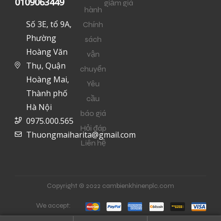
0109063449
giảm giá
hành
Số 3E, tổ 9A,
Chính
Phường
sách
Hoàng Văn
vận
Thụ, Quận
chuyển
Hoàng Mai,
Yêu
Thành phố
cầu
Hà Nội
báo giá
0975.000.565
Hỏi đáp
Thuongmaiharita@gmail.com
Liên hệ
Copyright © 2022 cambienkhinenplc.com
We accept: