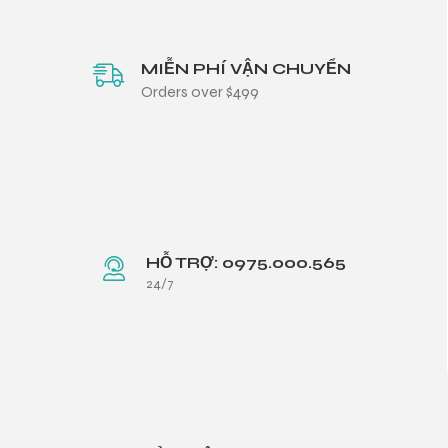
MIỄN PHÍ VẬN CHUYỂN
Orders over $499
HỖ TRỢ: 0975.000.565
24/7