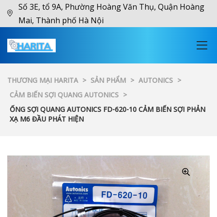
Số 3E, tổ 9A, Phường Hoàng Văn Thụ, Quận Hoàng
Mai, Thành phố Hà Nội
THƯƠNG MẠI HARITA
>
SẢN PHẨM
>
AUTONICS
>
CẢM BIẾN SỢI QUANG AUTONICS
>
ỐNG SỢI QUANG AUTONICS FD-620-10 CẢM BIẾN SỢI PHẢN
XẠ M6 ĐẦU PHÁT HIỆN