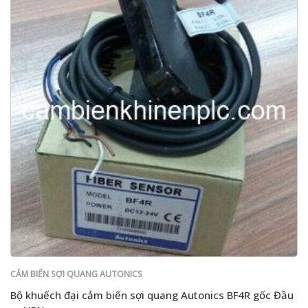
CẢM BIẾN SỢI QUANG AUTONICS
Bộ khuếch đại cảm biến sợi quang Autonics BF4R gốc Đầu