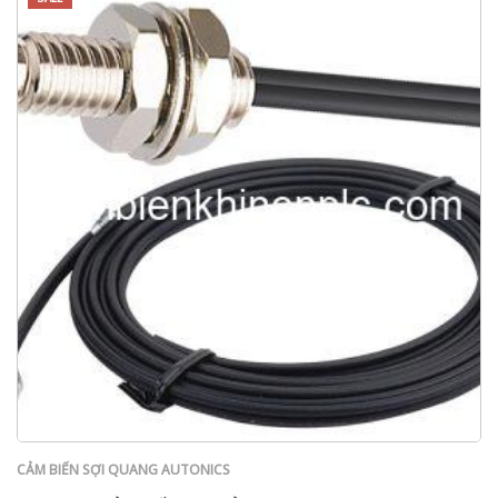
CẢM BIẾN SỢI QUANG AUTONICS