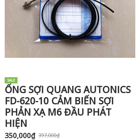
i XNK
SALE
ỐNG SỢI QUANG AUTONICS
FD-620-10 CẢM BIẾN SỢI
PHẢN XẠ M6 ĐẦU PHÁT
HIỆN
350,000
₫
397,000
₫