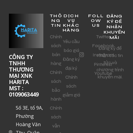
THÔ
DỊCH
FOLL
ĐĂNG
NG
VỤ
OW
KÝ ĐỂ
TIN
KHÁC
US
NHẬN
HÀNG
KHUYẾN
Chính
Twitter
MÃI
Yêu cầu
sách
Facebook
Đăng ký để
báo giá
bán
Instagram
nhận các tin
CÔNG TY
Đăng ký
tức và
TNHH
hàng
Pinterest
đại ký
THƯƠNG
chương trình
Chính
Youtube
MẠI XNK
khuyến mại.
Chính
sách
HARITA
sách
MST :
bảo
0109063449
giảm giá
hành
Số 3E, tổ 9A,
Chính
Phường
sách
Hoàng Văn
vận
Thụ, Quận