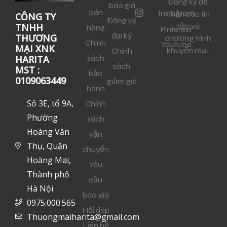
Đăng ký để
báo giá
bán
Instagram
nhận các tin
CÔNG TY
Đăng ký
tức và
TNHH
hàng
Pinterest
đại ký
THƯƠNG
chương trình
Chính
Youtube
MẠI XNK
khuyến mại.
Chính
sách
HARITA
sách
MST :
bảo
0109063449
giảm giá
hành
Số 3E, tổ 9A,
Chính
Phường
sách
Hoàng Văn
vận
Thụ, Quận
chuyển
Hoàng Mai,
Yêu
Thành phố
cầu
Hà Nội
báo giá
0975.000.565
Hỏi đáp
Thuongmaiharita@gmail.com
Liên hệ