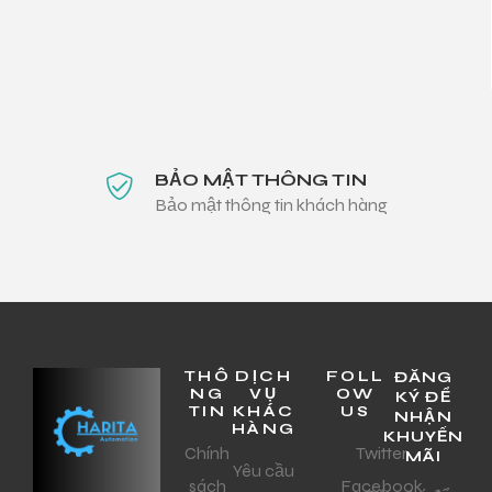
BẢO MẬT THÔNG TIN
Bảo mật thông tin khách hàng
THÔ
DỊCH
FOLL
ĐĂNG
NG
VỤ
OW
KÝ ĐỂ
TIN
KHÁC
US
NHẬN
HÀNG
KHUYẾN
Chính
Twitter
MÃI
Yêu cầu
sách
Facebook