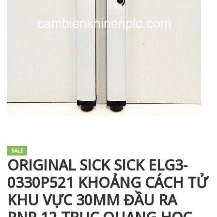
i XNK
SALE
ORIGINAL SICK SICK ELG3-
0330P521 KHOẢNG CÁCH TỬ
KHU VỰC 30MM ĐẦU RA