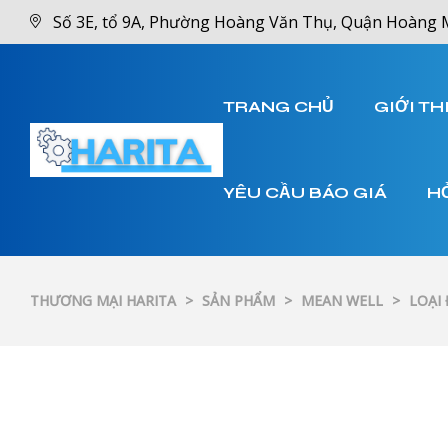
Số 3E, tổ 9A, Phường Hoàng Văn Thụ, Quận Hoàng 
TRANG CHỦ
GIỚI TH
YÊU CẦU BÁO GIÁ
H
THƯƠNG MẠI HARITA
>
SẢN PHẨM
>
MEAN WELL
>
LOẠI