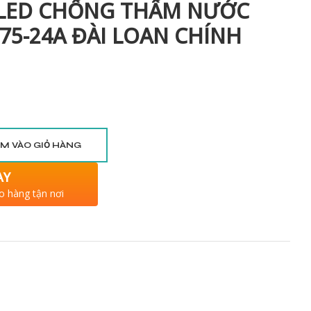
LED CHỐNG THẤM NƯỚC
75-24A ĐÀI LOAN CHÍNH
M VÀO GIỎ HÀNG
AY
o hàng tận nơi