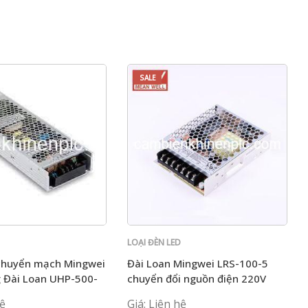
SALE
D
LOẠI ĐÈN LED
chuyển mạch Mingwei
Đài Loan Mingwei LRS-100-5
g Đài Loan UHP-500-
chuyển đổi nguồn điện 220V
ED mô-đun điều chỉnh
sang 5V biến áp LED
hệ
Giá: Liên hệ