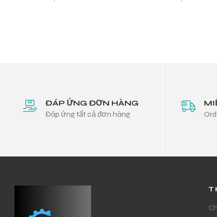
chuyển mạch MEAN WELL hiệu
suất cao
ĐÁP ỨNG ĐƠN HÀNG
MI
Đáp ứng tất cả đơn hàng
Ord
T
Ch