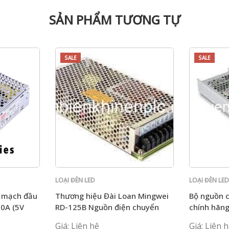
SẢN PHẨM TƯƠNG TỰ
SALE
SALE
LOẠI ĐÈN LED
LOẠI ĐÈN LE
 mạch đầu
Thương hiệu Đài Loan Mingwei
Bộ nguồn 
50A (5V
RD-125B Nguồn điện chuyển
chính hãn
 Đài Loan
mạch hai chiều 5V và 24V hai
36 13.9A L
Giá: Liên hệ
Giá: Liên 