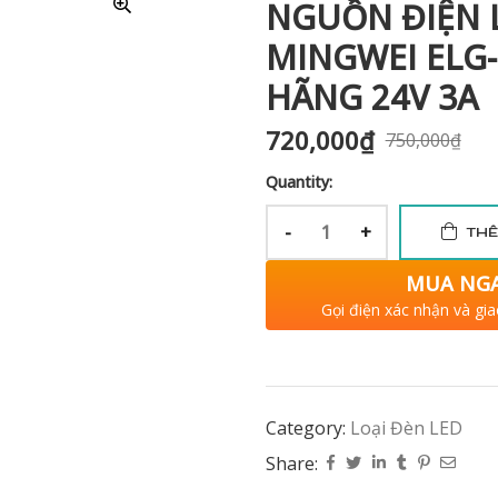
NGUỒN ĐIỆN 
MINGWEI ELG-
HÃNG 24V 3A
720,000
₫
750,000
₫
Quantity:
-
+
THÊ
MUA NG
Gọi điện xác nhận và gia
Category:
Loại Đèn LED
Share: