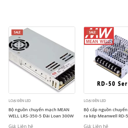
SALE
SALE
LOẠI ĐÈN LED
LOẠI ĐÈN LED
Bộ nguồn chuyển mạch MEAN
Bộ cấp nguồn chuyển
WELL LRS-350-5 Đài Loan 300W
ra kép Meanwell RD-
/ 5V / 60A mỏng Bộ nguồn
12V) RD-50B (5V 24V)
Giá: Liên hệ
Giá: Liên hệ