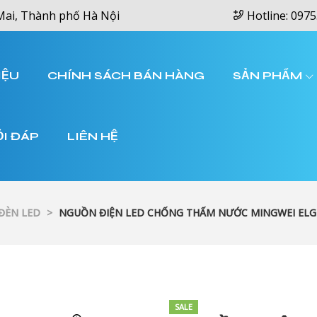
Mai, Thành phố Hà Nội
Hotline: 0975
IỆU
CHÍNH SÁCH BÁN HÀNG
SẢN PHẨM
ỎI ĐÁP
LIÊN HỆ
 ĐÈN LED
>
NGUỒN ĐIỆN LED CHỐNG THẤM NƯỚC MINGWEI ELG-7
SALE