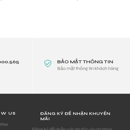
ến áp nguồn
000.565
BẢO MẬT THÔNG TIN
Bảo mật thông tin khách hàng
OW US
ĐĂNG KÝ ĐỂ NHẬN KHUYẾN
MÃI
itter
Đăng ký để nhận các tin tức và chương