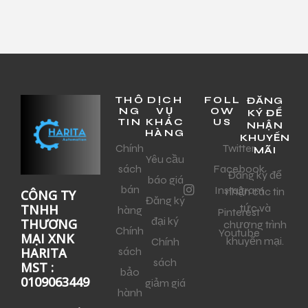
THÔ
DỊCH
FOLL
ĐĂNG
NG
VỤ
OW
KÝ ĐỂ
TIN
KHÁC
US
NHẬN
HÀNG
KHUYẾN
Chính
Twitter
MÃI
Yêu cầu
sách
Facebook
Đăng ký để
báo giá
bán
Instagram
nhận các tin
CÔNG TY
Đăng ký
tức và
TNHH
hàng
Pinterest
đại ký
THƯƠNG
chương trình
Chính
Youtube
MẠI XNK
khuyến mại.
Chính
sách
HARITA
sách
MST :
bảo
0109063449
giảm giá
hành