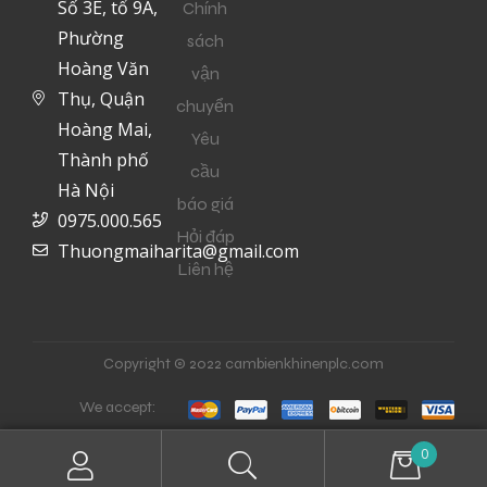
Số 3E, tổ 9A,
Chính
Phường
sách
Hoàng Văn
vận
Thụ, Quận
chuyển
Hoàng Mai,
Yêu
Thành phố
cầu
Hà Nội
báo giá
0975.000.565
Hỏi đáp
Thuongmaiharita@gmail.com
Liên hệ
Copyright © 2022 cambienkhinenplc.com
We accept:
0