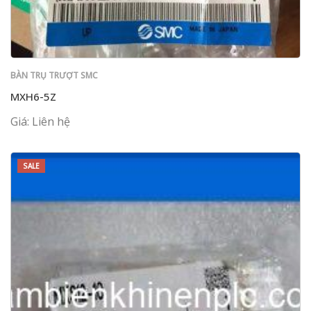
BÀN TRỤ TRƯỢT SMC
MXH6-5Z
Giá: Liên hệ
SALE