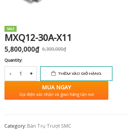
i XNK
SALE
MXQ12-30A-X11
5,800,000
₫
6,300,000
₫
Quantity:
-
+
THÊM VÀO GIỎ HÀNG
MUA NGAY
Gọi điện xác nhận và giao hàng tận nơi
Category:
Bàn Trụ Trượt SMC