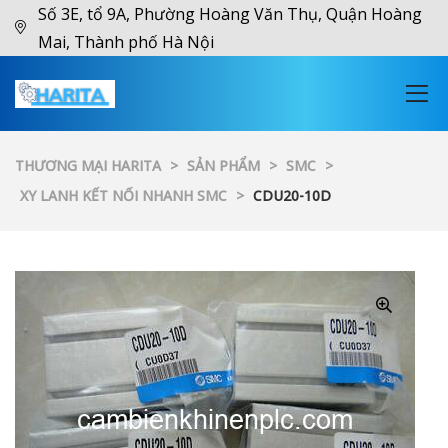
Số 3E, tổ 9A, Phường Hoàng Văn Thụ, Quận Hoàng
Mai, Thành phố Hà Nội
THƯƠNG MẠI HARITA
>
SẢN PHẨM
>
SMC
>
XY LANH KẾT NỐI NHANH SMC
>
CDU20-10D