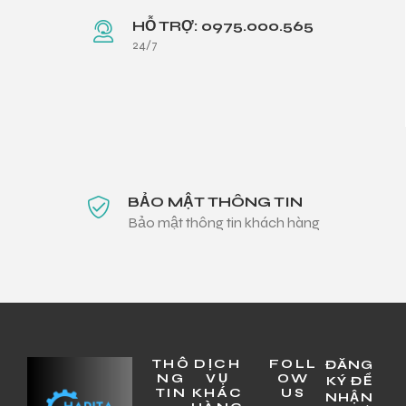
HỖ TRỢ: 0975.000.565
24/7
BẢO MẬT THÔNG TIN
Bảo mật thông tin khách hàng
THÔ
DỊCH
FOLL
ĐĂNG
NG
VỤ
OW
KÝ ĐỂ
TIN
KHÁC
US
NHẬN