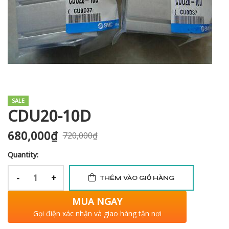
i XNK
SALE
CDU20-10D
680,000
₫
720,000
₫
Quantity:
-
+
THÊM VÀO GIỎ HÀNG
MUA NGAY
Gọi điện xác nhận và giao hàng tận nơi