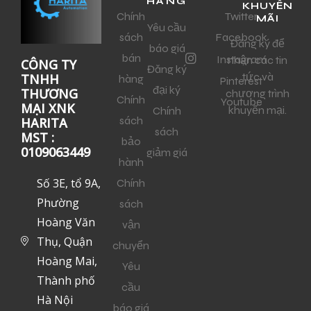
HÀNG
KHUYẾN
Chính
Twitter
MÃI
Yêu cầu
sách
Facebook
Đăng ký để
báo giá
bán
Instagram
nhận các tin
CÔNG TY
Đăng ký
tức và
TNHH
hàng
Pinterest
đại ký
THƯƠNG
chương trình
Chính
Youtube
MẠI XNK
khuyến mại.
Chính
sách
HARITA
sách
MST :
bảo
0109063449
giảm giá
hành
Số 3E, tổ 9A,
Chính
Phường
sách
Hoàng Văn
vận
Thụ, Quận
chuyển
Hoàng Mai,
Yêu
Thành phố
cầu
Hà Nội
báo giá