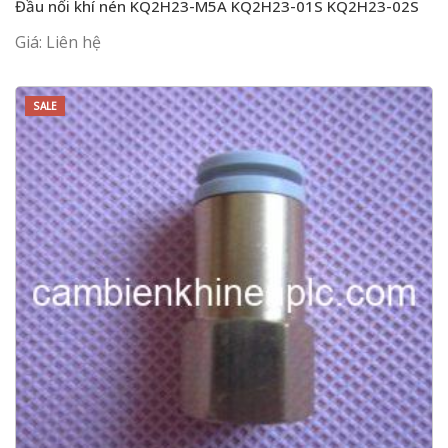
Đầu nối khí nén KQ2H23-M5A KQ2H23-01S KQ2H23-02S
Giá: Liên hệ
SALE