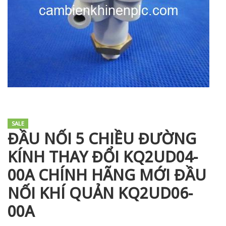
i XNK
SALE
ĐẦU NỐI 5 CHIỀU ĐƯỜNG
KÍNH THAY ĐỔI KQ2UD04-
00A CHÍNH HÃNG MỚI ĐẦU
NỐI KHÍ QUẢN KQ2UD06-
00A