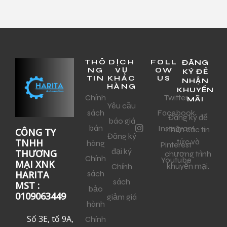
THÔ
DỊCH
FOLL
ĐĂNG
NG
VỤ
OW
KÝ ĐỂ
TIN
KHÁC
US
NHẬN
HÀNG
KHUYẾN
Chính
Twitter
MÃI
Yêu cầu
sách
Facebook
Đăng ký để
báo giá
bán
Instagram
nhận các tin
CÔNG TY
Đăng ký
tức và
TNHH
hàng
Pinterest
đại ký
THƯƠNG
chương trình
Chính
Youtube
MẠI XNK
khuyến mại.
Chính
sách
HARITA
sách
MST :
bảo
0109063449
giảm giá
hành
Số 3E, tổ 9A,
Chính