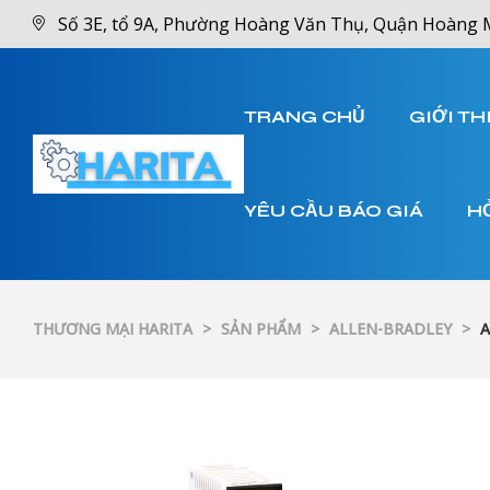
Số 3E, tổ 9A, Phường Hoàng Văn Thụ, Quận Hoàng 
TRANG CHỦ
GIỚI TH
YÊU CẦU BÁO GIÁ
H
THƯƠNG MẠI HARITA
>
SẢN PHẨM
>
ALLEN-BRADLEY
>
A