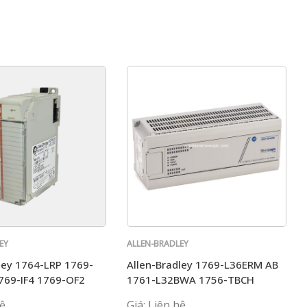
EY
ALLEN-BRADLEY
ley 1764-LRP 1769-
Allen-Bradley 1769-L36ERM AB
769-IF4 1769-OF2
1761-L32BWA 1756-TBCH
1769-IQ16
hệ
Giá: Liên hệ