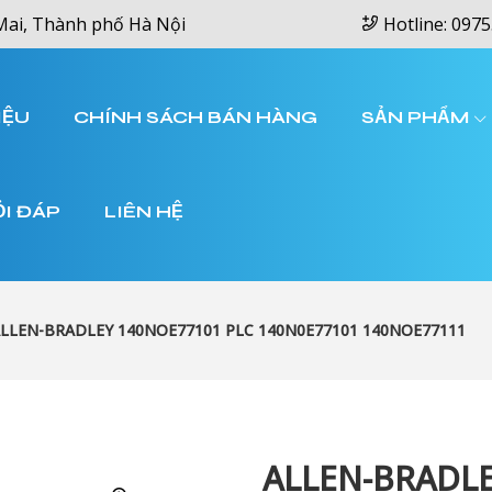
Mai, Thành phố Hà Nội
Hotline: 0975
IỆU
CHÍNH SÁCH BÁN HÀNG
SẢN PHẨM
ỎI ĐÁP
LIÊN HỆ
LLEN-BRADLEY 140NOE77101 PLC 140N0E77101 140NOE77111
ALLEN-BRADLE