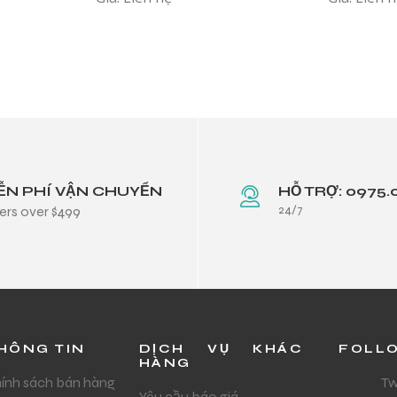
ỄN PHÍ VẬN CHUYỂN
HỖ TRỢ: 0975.
24/7
ers over $499
HÔNG TIN
DỊCH VỤ KHÁC
FOLL
HÀNG
ính sách bán hàng
Tw
Yêu cầu báo giá