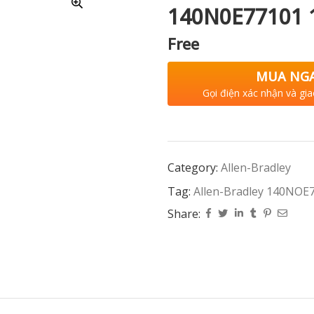
140N0E77101
Free
MUA NG
Gọi điện xác nhận và gia
Category:
Allen-Bradley
Tag:
Allen-Bradley 140NO
Share: