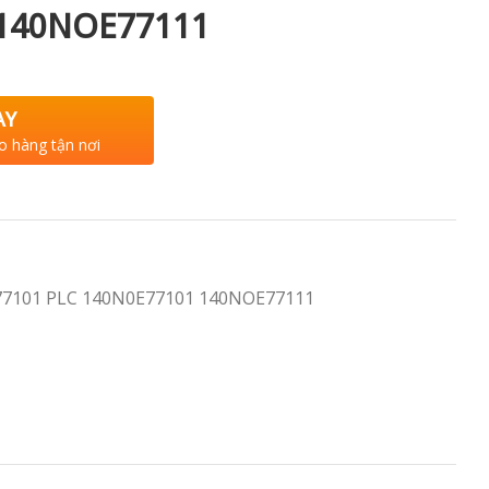
 140NOE77111
AY
o hàng tận nơi
E77101 PLC 140N0E77101 140NOE77111