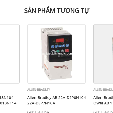
SẢN PHẨM TƯƠNG TỰ
ALLEN-BRADLEY
ALLEN-BRADL
013N104
Allen-Bradley AB 22A-D6P0N104
Allen-Brad
D013N114
22A-D8P7N104
OW8I AB 1
1769-ECR 
Giá: Liên hệ
Giá: Liên 