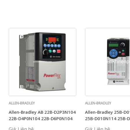
ALLEN-BRADLEY
ALLEN-BRADLEY
Allen-Bradley AB 22B-D2P3N104
Allen-Bradley 25B-D
22B-D4P0N104 22B-D6P0N104
25B-D010N114 25B-
22B-A5PON114
AB
Giá: Liên hệ
Giá: Liên hệ